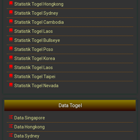
Statistik Togel Hongkong
Statistik Togel Sydney
Statistik Togel Cambodia
Statistik Togel Laos
Statistik Togel Bullseye
Statistik Togel Pcso
Statistik Togel Korea
Statistik Togel Laos
Statistik Togel Taipei
Statistik Togel Nevada
Data Togel
Data Singapore
Data Hongkong
Data Sydney