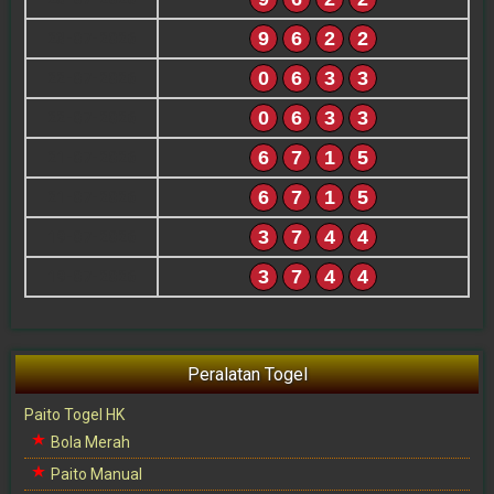
9
6
2
2
23-07-2026
0
6
3
3
22-07-2026
0
6
3
3
22-07-2026
6
7
1
5
21-07-2026
6
7
1
5
21-07-2026
3
7
4
4
19-07-2026
3
7
4
4
19-07-2026
Peralatan Togel
Paito Togel HK
Bola Merah
Paito Manual