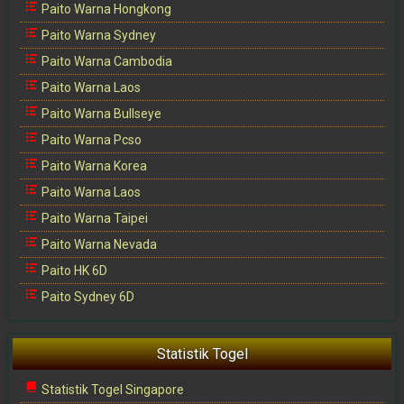
Paito Warna Hongkong
Paito Warna Sydney
Paito Warna Cambodia
Paito Warna Laos
Paito Warna Bullseye
Paito Warna Pcso
Paito Warna Korea
Paito Warna Laos
Paito Warna Taipei
Paito Warna Nevada
Paito HK 6D
Paito Sydney 6D
Statistik Togel
Statistik Togel Singapore