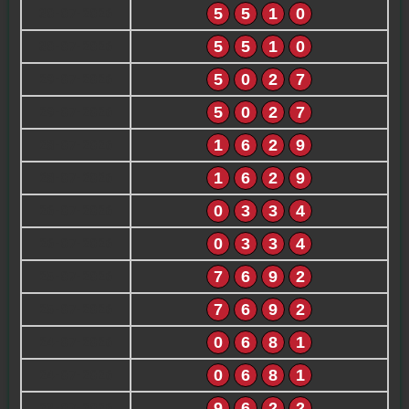
5
5
1
0
30-07-2026
5
5
1
0
30-07-2026
5
0
2
7
29-07-2026
5
0
2
7
29-07-2026
1
6
2
9
28-07-2026
1
6
2
9
28-07-2026
0
3
3
4
26-07-2026
0
3
3
4
26-07-2026
7
6
9
2
25-07-2026
7
6
9
2
25-07-2026
0
6
8
1
24-07-2026
0
6
8
1
24-07-2026
9
6
2
2
23-07-2026