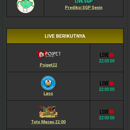
LIVE SGP
Prediksi SGP Senin
LIVE BERIKUTNYA
22:00:00
Poipet22
22:00:00
Laos
22:00:00
Toto Macau 22:00