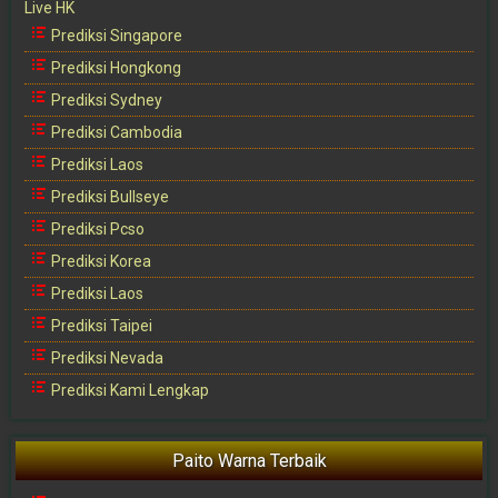
Live HK
Prediksi Singapore
Prediksi Hongkong
Prediksi Sydney
Prediksi Cambodia
Prediksi Laos
Prediksi Bullseye
Prediksi Pcso
Prediksi Korea
Prediksi Laos
Prediksi Taipei
Prediksi Nevada
Prediksi Kami Lengkap
Paito Warna Terbaik