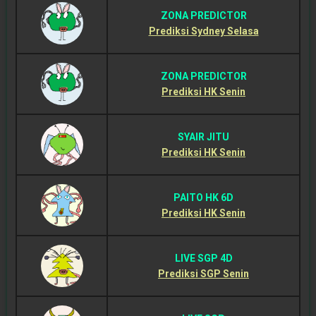
ZONA PREDICTOR
Prediksi Sydney Selasa
ZONA PREDICTOR
Prediksi HK Senin
SYAIR JITU
Prediksi HK Senin
PAITO HK 6D
Prediksi HK Senin
LIVE SGP 4D
Prediksi SGP Senin