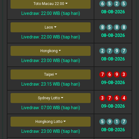
6
5
2
5
Toto Macau 22:00
08-08-2026
Livedraw: 22:00 WIB (tiap hari)
8
5
8
8
Laos
08-08-2026
Livedraw: 22:00 WIB (tiap hari)
2
7
9
7
Hongkong
08-08-2026
Livedraw: 23:00 WIB (tiap hari)
7
6
9
3
Taipei
09-08-2026
Livedraw: 23:15 WIB (tiap hari)
3
7
6
4
Sydney Lotto
09-08-2026
Livedraw: 07:00 WIB (tiap hari)
5
9
1
7
Hongkong Lotto
08-08-2026
Livedraw: 23:00 WIB (tiap hari)