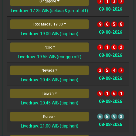
7
1
3
7
Singapore
09-08-2026
Livedraw: 17:25 WIB (selasa & jumat off)
9
6
5
8
Toto Macau 19:00
09-08-2026
Livedraw: 19:00 WIB (tiap hari)
7
1
0
2
Pcso
08-08-2026
Livedraw: 19:55 WIB (minggu off)
3
5
4
7
Nevada
09-08-2026
Livedraw: 20:45 WIB (tiap hari)
9
1
6
1
Taiwan
09-08-2026
Livedraw: 20:45 WIB (tiap hari)
6
5
9
3
Korea
08-08-2026
Livedraw: 21:00 WIB (tiap hari)