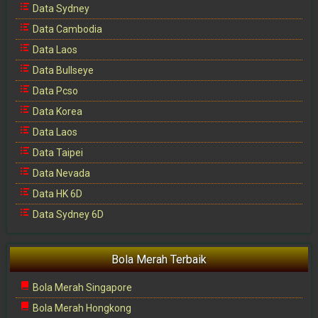
Data Sydney
Data Cambodia
Data Laos
Data Bullseye
Data Pcso
Data Korea
Data Laos
Data Taipei
Data Nevada
Data HK 6D
Data Sydney 6D
Bola Merah Terbaik
Bola Merah Singapore
Bola Merah Hongkong