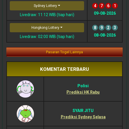
4
7
6
1
Sydney Lottery
09-08-2026
Livedraw: 11:12 WIB (tiap hari)
8
9
2
3
Hongkong Lottery
08-08-2026
Livedraw: 02:00 WIB (tiap hari)
Pasaran Togel Lainnya
KOMENTAR TERBARU
Polisi
Prediksi HK Rabu
SYAIR JITU
Prediksi Sydney Selasa