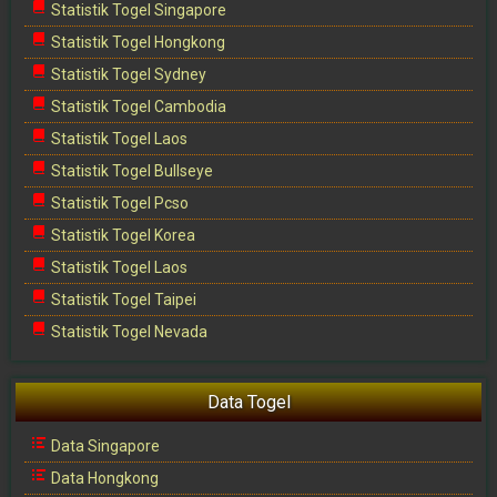
Statistik Togel Singapore
Statistik Togel Hongkong
Statistik Togel Sydney
Statistik Togel Cambodia
Statistik Togel Laos
Statistik Togel Bullseye
Statistik Togel Pcso
Statistik Togel Korea
Statistik Togel Laos
Statistik Togel Taipei
Statistik Togel Nevada
Data Togel
Data Singapore
Data Hongkong