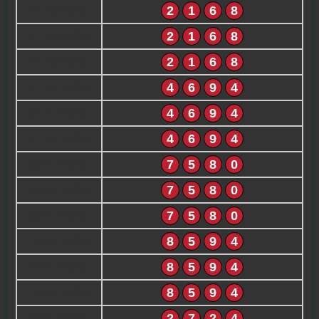
2
1
6
8
01-08-2026
2
1
6
8
01-08-2026
2
1
6
8
01-08-2026
4
6
9
4
31-07-2026
4
6
9
4
31-07-2026
4
6
9
4
31-07-2026
7
5
8
0
30-07-2026
7
5
8
0
30-07-2026
7
5
8
0
30-07-2026
8
5
9
4
29-07-2026
8
5
9
4
29-07-2026
8
5
9
4
29-07-2026
2
7
2
4
28-07-2026