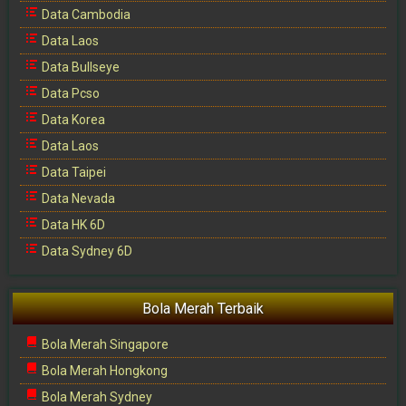
Data Cambodia
Data Laos
Data Bullseye
Data Pcso
Data Korea
Data Laos
Data Taipei
Data Nevada
Data HK 6D
Data Sydney 6D
Bola Merah Terbaik
Bola Merah Singapore
Bola Merah Hongkong
Bola Merah Sydney