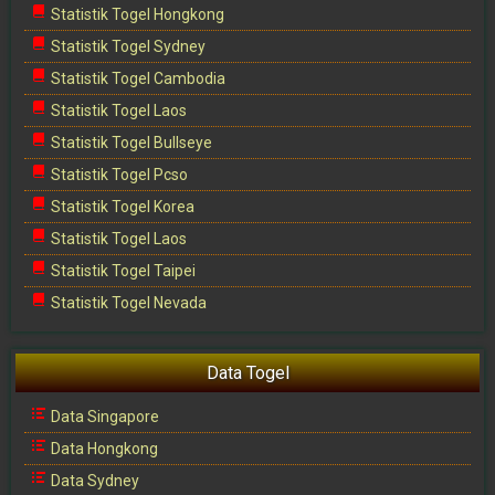
Statistik Togel Hongkong
Statistik Togel Sydney
Statistik Togel Cambodia
Statistik Togel Laos
Statistik Togel Bullseye
Statistik Togel Pcso
Statistik Togel Korea
Statistik Togel Laos
Statistik Togel Taipei
Statistik Togel Nevada
Data Togel
Data Singapore
Data Hongkong
Data Sydney