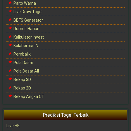
Paito Warna
Live Draw Togel
BBFS Generator
Rumus Harian
Kalkulator Invest
Kolaborasi LN
Pembalik
Pola Dasar
Pola Dasar All
Rekap 3D
Rekap 2D
Rekap Angka CT
Prediksi Togel Terbaik
Live HK