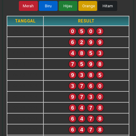
Merah
Biru
Hijau
Orange
Hitam
TANGGAL
RESULT
0
5
0
3
09-08-2026
6
2
9
9
08-08-2026
4
8
5
3
07-08-2026
7
5
9
8
06-08-2026
9
3
8
5
05-08-2026
3
7
6
0
04-08-2026
9
7
3
0
03-08-2026
6
4
7
8
02-08-2026
6
4
7
8
02-08-2026
6
4
7
8
02-08-2026