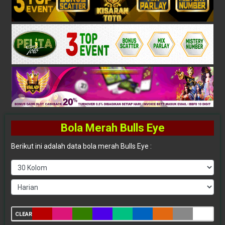
Bola Merah Bulls Eye
Berikut ini adalah data bola merah Bulls Eye :
CLEAR