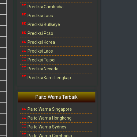
Prediksi Cambodia
Prediksi Laos
Prediksi Bullseye
Prediksi Pcso
Prediksi Korea
Prediksi Laos
Prediksi Taipei
Prediksi Nevada
Prediksi Kami Lengkap
Paito Warna Terbaik
Paito Warna Singapore
Paito Warna Hongkong
Paito Warna Sydney
Paito Warna Cambodia