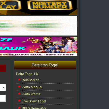
Peralatan Togel
Paito Togel HK
Bola Merah
Paito Manual
Paito Warna
Live Draw Togel
BBFS Generator