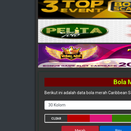
Bola 
Berikut ini adalah data bola merah Caribbean S
CLEAR
Merah
Biru