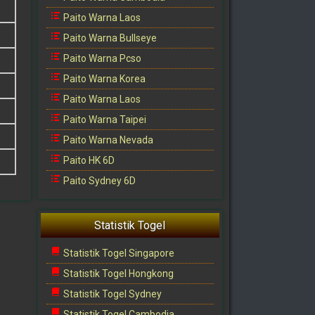
Paito Warna Laos
Paito Warna Bullseye
Paito Warna Pcso
Paito Warna Korea
Paito Warna Laos
Paito Warna Taipei
Paito Warna Nevada
Paito HK 6D
Paito Sydney 6D
Statistik Togel
Statistik Togel Singapore
Statistik Togel Hongkong
Statistik Togel Sydney
Statistik Togel Cambodia