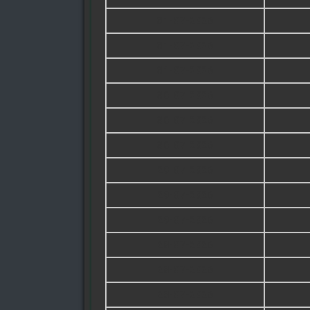
31-07-2026
31-07-2026
31-07-2026
30-07-2026
30-07-2026
30-07-2026
29-07-2026
29-07-2026
29-07-2026
28-07-2026
28-07-2026
28-07-2026