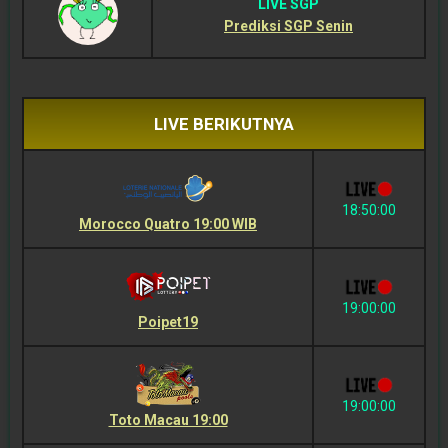
LIVE SGP
Prediksi SGP Senin
LIVE BERIKUTNYA
18:50:00
Morocco Quatro 19:00 WIB
19:00:00
Poipet19
19:00:00
Toto Macau 19:00