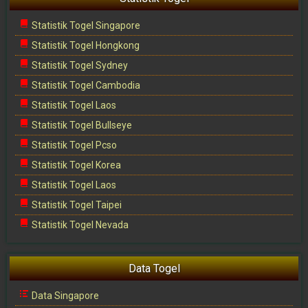
Statistik Togel Singapore
Statistik Togel Hongkong
Statistik Togel Sydney
Statistik Togel Cambodia
Statistik Togel Laos
Statistik Togel Bullseye
Statistik Togel Pcso
Statistik Togel Korea
Statistik Togel Laos
Statistik Togel Taipei
Statistik Togel Nevada
Data Togel
Data Singapore