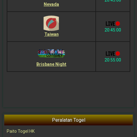
20:45:00
Nevada
20:45:00
Taiwan
20:55:00
Brisbane Night
Peralatan Togel
Paito Togel HK