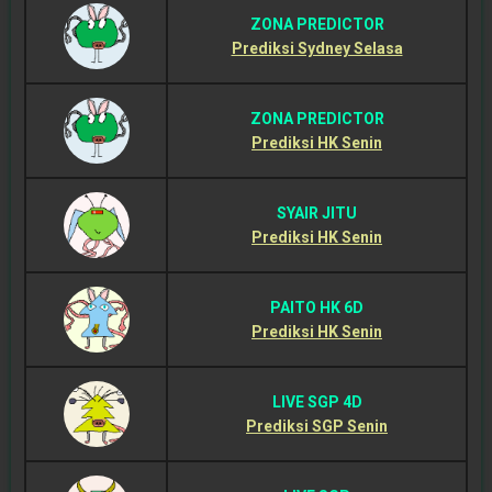
ZONA PREDICTOR
Prediksi Sydney Selasa
ZONA PREDICTOR
Prediksi HK Senin
SYAIR JITU
Prediksi HK Senin
PAITO HK 6D
Prediksi HK Senin
LIVE SGP 4D
Prediksi SGP Senin