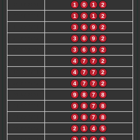
1
0
1
2
01-08-2026
1
0
1
2
01-08-2026
3
6
9
2
31-07-2026
3
6
9
2
31-07-2026
3
6
9
2
31-07-2026
4
7
7
2
30-07-2026
4
7
7
2
30-07-2026
4
7
7
2
30-07-2026
9
8
7
8
29-07-2026
9
8
7
8
29-07-2026
9
8
7
8
29-07-2026
2
1
4
5
28-07-2026
2
1
4
5
28-07-2026