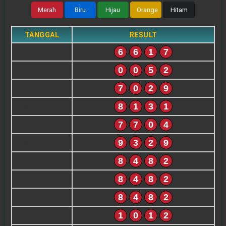
Merah
Biru
Hijau
Orange
Hitam
TANGGAL
RESULT
6
6
1
7
08-08-2026
0
0
5
2
07-08-2026
7
0
2
9
06-08-2026
8
1
3
1
05-08-2026
7
7
0
4
04-08-2026
9
3
2
9
03-08-2026
8
4
8
2
02-08-2026
8
4
8
2
02-08-2026
8
4
8
2
02-08-2026
1
0
1
2
01-08-2026