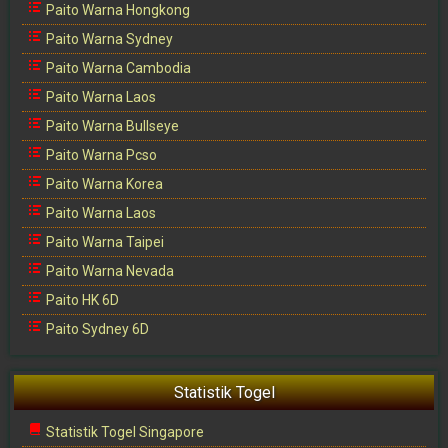
Paito Warna Hongkong
Paito Warna Sydney
Paito Warna Cambodia
Paito Warna Laos
Paito Warna Bullseye
Paito Warna Pcso
Paito Warna Korea
Paito Warna Laos
Paito Warna Taipei
Paito Warna Nevada
Paito HK 6D
Paito Sydney 6D
Statistik Togel
Statistik Togel Singapore