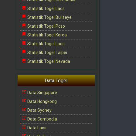
Statistik Togel Laos
Statistik Togel Bullseye
Statistik Togel Pcso
Statistik Togel Korea
Statistik Togel Laos
Statistik Togel Taipei
Statistik Togel Nevada
Data Togel
Data Singapore
Data Hongkong
Data Sydney
Data Cambodia
Data Laos