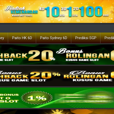
ney
Paito HK 6D
Paito Sydney 6D
Prediksi SGP
Predi