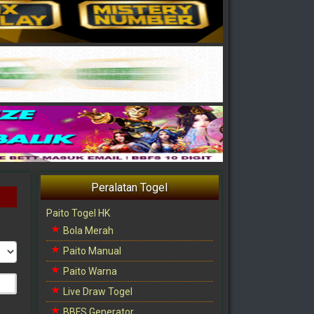
Peralatan Togel
Paito Togel HK
Bola Merah
Paito Manual
Paito Warna
Live Draw Togel
BBFS Generator