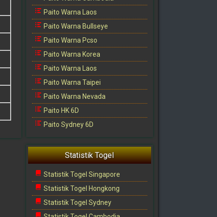
Paito Warna Laos
Paito Warna Bullseye
Paito Warna Pcso
Paito Warna Korea
Paito Warna Laos
Paito Warna Taipei
Paito Warna Nevada
Paito HK 6D
Paito Sydney 6D
Statistik Togel
Statistik Togel Singapore
Statistik Togel Hongkong
Statistik Togel Sydney
Statistik Togel Cambodia