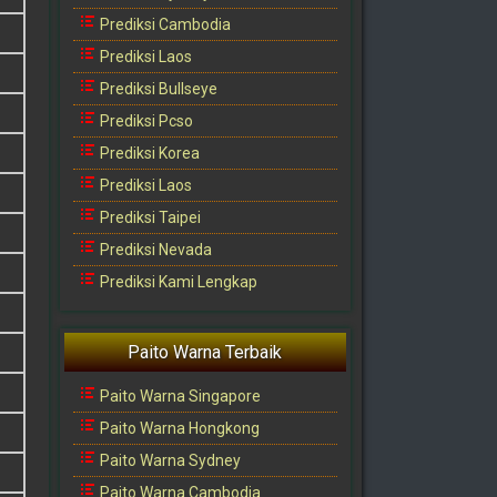
Prediksi Cambodia
Prediksi Laos
Prediksi Bullseye
Prediksi Pcso
Prediksi Korea
Prediksi Laos
Prediksi Taipei
Prediksi Nevada
Prediksi Kami Lengkap
Paito Warna Terbaik
Paito Warna Singapore
Paito Warna Hongkong
Paito Warna Sydney
Paito Warna Cambodia