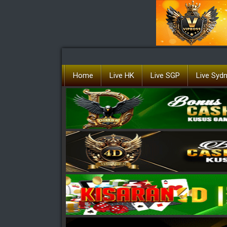
Home
Live HK
Live SGP
Live Syd