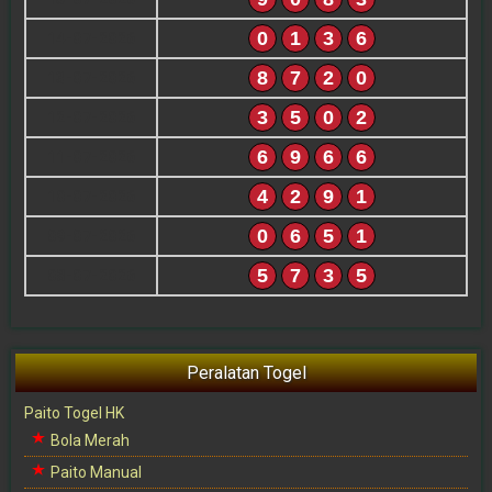
0
1
3
6
14-07-2026
8
7
2
0
13-07-2026
3
5
0
2
12-07-2026
6
9
6
6
11-07-2026
4
2
9
1
10-07-2026
0
6
5
1
09-07-2026
5
7
3
5
08-07-2026
Peralatan Togel
Paito Togel HK
Bola Merah
Paito Manual