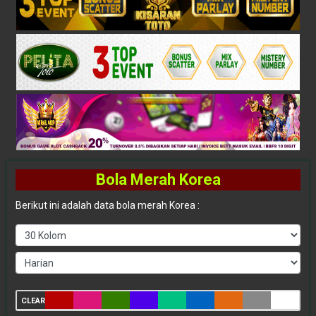
Bola Merah Korea
Berikut ini adalah data bola merah Korea :
CLEAR