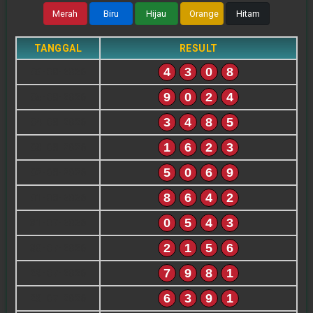
Merah
Biru
Hijau
Orange
Hitam
TANGGAL
RESULT
4
3
0
8
06-08-2026
9
0
2
4
05-08-2026
3
4
8
5
04-08-2026
1
6
2
3
03-08-2026
5
0
6
9
02-08-2026
8
6
4
2
01-08-2026
0
5
4
3
31-07-2026
2
1
5
6
30-07-2026
7
9
8
1
29-07-2026
6
3
9
1
28-07-2026