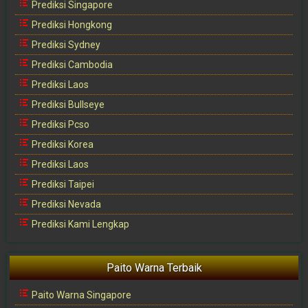
Prediksi Singapore
Prediksi Hongkong
Prediksi Sydney
Prediksi Cambodia
Prediksi Laos
Prediksi Bullseye
Prediksi Pcso
Prediksi Korea
Prediksi Laos
Prediksi Taipei
Prediksi Nevada
Prediksi Kami Lengkap
Paito Warna Terbaik
Paito Warna Singapore