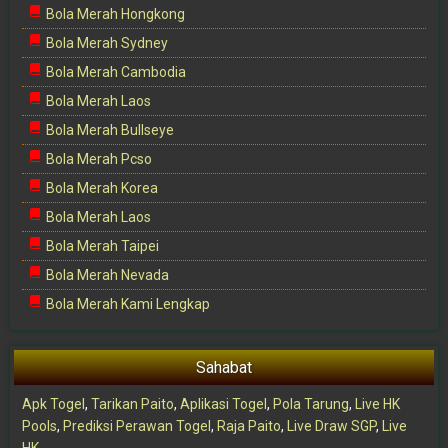
Bola Merah Hongkong
Bola Merah Sydney
Bola Merah Cambodia
Bola Merah Laos
Bola Merah Bullseye
Bola Merah Pcso
Bola Merah Korea
Bola Merah Laos
Bola Merah Taipei
Bola Merah Nevada
Bola Merah Kami Lengkap
Sahabat
Apk Togel
,
Tarikan Paito
,
Aplikasi Togel
,
Pola Tarung
,
Live HK
Pools
,
Prediksi Perawan Togel
,
Raja Paito
,
Live Draw SGP
,
Live