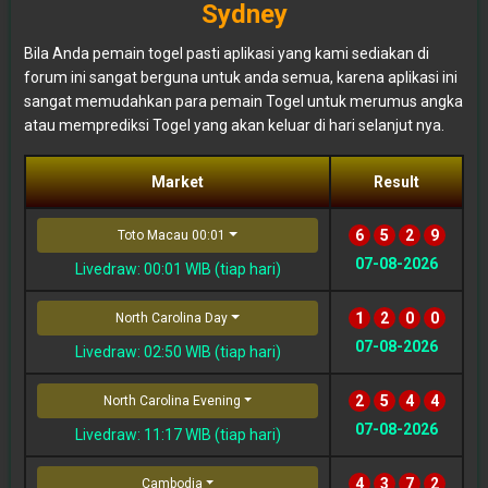
Sydney
Bila Anda pemain togel pasti aplikasi yang kami sediakan di
forum ini sangat berguna untuk anda semua, karena aplikasi ini
sangat memudahkan para pemain Togel untuk merumus angka
atau memprediksi Togel yang akan keluar di hari selanjut nya.
Market
Result
6
5
2
9
Toto Macau 00:01
07-08-2026
Livedraw: 00:01 WIB (tiap hari)
1
2
0
0
North Carolina Day
07-08-2026
Livedraw: 02:50 WIB (tiap hari)
2
5
4
4
North Carolina Evening
07-08-2026
Livedraw: 11:17 WIB (tiap hari)
4
3
7
2
Cambodia