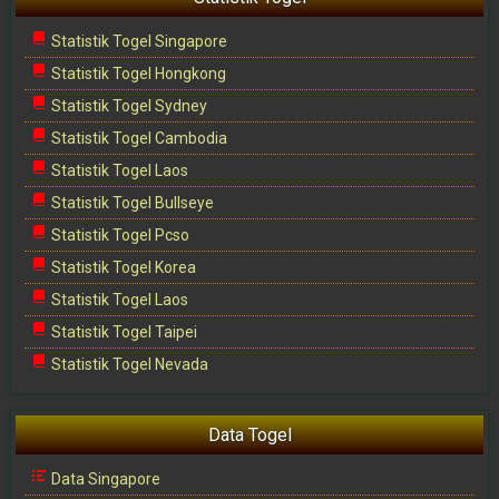
Statistik Togel Singapore
Statistik Togel Hongkong
Statistik Togel Sydney
Statistik Togel Cambodia
Statistik Togel Laos
Statistik Togel Bullseye
Statistik Togel Pcso
Statistik Togel Korea
Statistik Togel Laos
Statistik Togel Taipei
Statistik Togel Nevada
Data Togel
Data Singapore