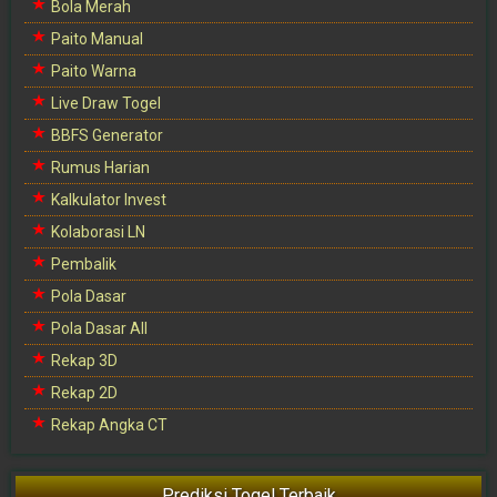
Bola Merah
Paito Manual
Paito Warna
Live Draw Togel
BBFS Generator
Rumus Harian
Kalkulator Invest
Kolaborasi LN
Pembalik
Pola Dasar
Pola Dasar All
Rekap 3D
Rekap 2D
Rekap Angka CT
Prediksi Togel Terbaik