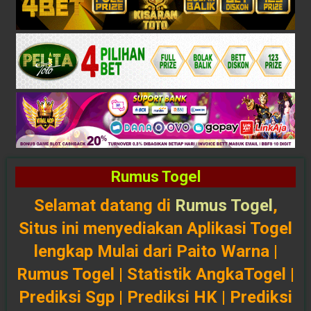
Rumus Togel
Selamat datang di
Rumus Togel
,
Situs ini menyediakan Aplikasi Togel
lengkap Mulai dari Paito Warna |
Rumus Togel | Statistik AngkaTogel |
Prediksi Sgp | Prediksi HK | Prediksi