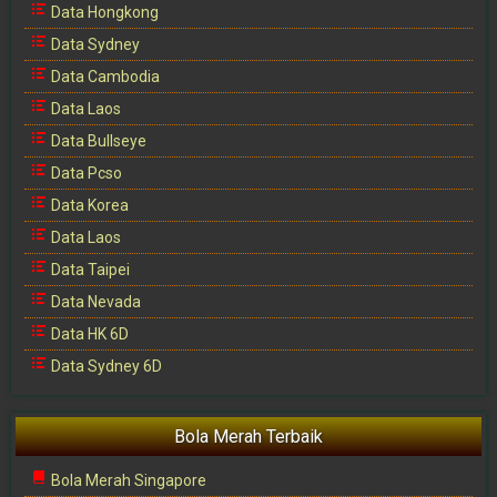
Data Hongkong
Data Sydney
Data Cambodia
Data Laos
Data Bullseye
Data Pcso
Data Korea
Data Laos
Data Taipei
Data Nevada
Data HK 6D
Data Sydney 6D
Bola Merah Terbaik
Bola Merah Singapore