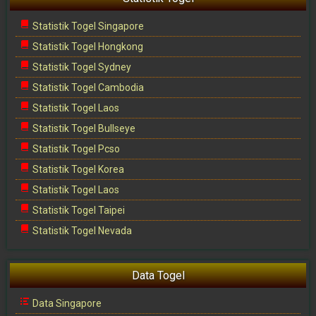
Statistik Togel Singapore
Statistik Togel Hongkong
Statistik Togel Sydney
Statistik Togel Cambodia
Statistik Togel Laos
Statistik Togel Bullseye
Statistik Togel Pcso
Statistik Togel Korea
Statistik Togel Laos
Statistik Togel Taipei
Statistik Togel Nevada
Data Togel
Data Singapore