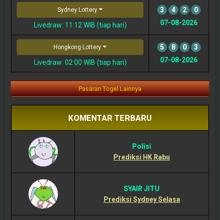
3
4
2
0
Sydney Lottery
07-08-2026
Livedraw: 11:12 WIB (tiap hari)
5
8
0
3
Hongkong Lottery
07-08-2026
Livedraw: 02:00 WIB (tiap hari)
Pasaran Togel Lainnya
KOMENTAR TERBARU
Polisi
Prediksi HK Rabu
SYAIR JITU
Prediksi Sydney Selasa