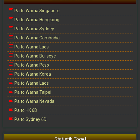
Paito Warna Singapore
Paito Warna Hongkong
Paito Warna Sydney
Paito Warna Cambodia
Paito Warna Laos
Paito Warna Bullseye
Paito Warna Pcso
Paito Warna Korea
Paito Warna Laos
Paito Warna Taipei
Paito Warna Nevada
Paito HK 6D
Paito Sydney 6D
Statistik Togel