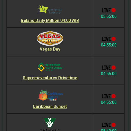
03:55:00
Ireland Daily Million 04:00 WIB
04:55:00
Vegas Day
04:55:00
Supremeventures Drivetime
04:55:00
Caribbean Sunset