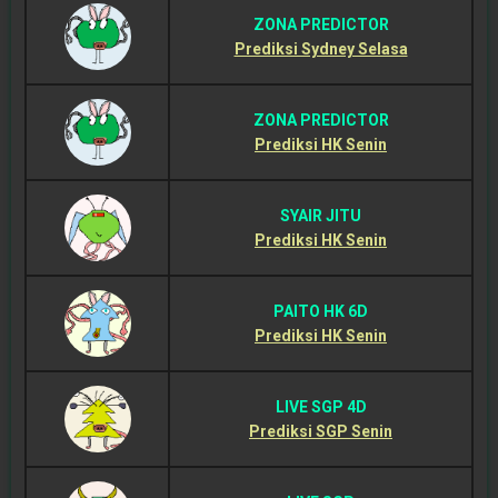
ZONA PREDICTOR
Prediksi Sydney Selasa
ZONA PREDICTOR
Prediksi HK Senin
SYAIR JITU
Prediksi HK Senin
PAITO HK 6D
Prediksi HK Senin
LIVE SGP 4D
Prediksi SGP Senin