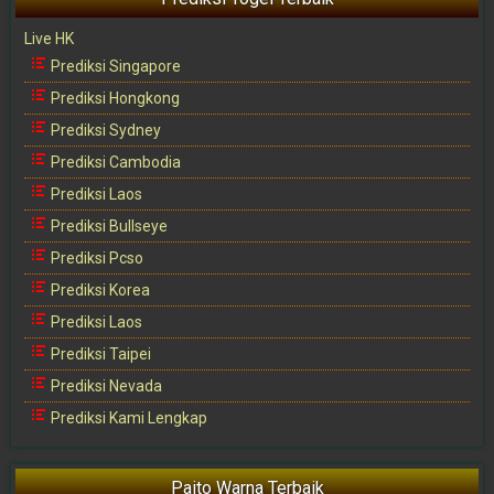
Live HK
Prediksi Singapore
Prediksi Hongkong
Prediksi Sydney
Prediksi Cambodia
Prediksi Laos
Prediksi Bullseye
Prediksi Pcso
Prediksi Korea
Prediksi Laos
Prediksi Taipei
Prediksi Nevada
Prediksi Kami Lengkap
Paito Warna Terbaik