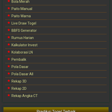
Bola Merah
Paito Manual
Paito Warna
Live Draw Togel
BBFS Generator
Rumus Harian
Kalkulator Invest
Kolaborasi LN
Pembalik
Pola Dasar
Pola Dasar All
Rekap 3D
Rekap 2D
Rekap Angka CT
Prediksi Togel Terbaik