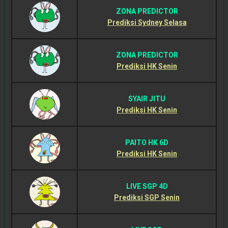
ZONA PREDICTOR
Prediksi Sydney Selasa
ZONA PREDICTOR
Prediksi HK Senin
SYAIR JITU
Prediksi HK Senin
PAITO HK 6D
Prediksi HK Senin
LIVE SGP 4D
Prediksi SGP Senin