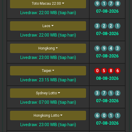
9
1
7
8
Toto Macau 22:00
07-08-2026
Livedraw: 22:00 WIB (tiap hari)
3
2
2
1
Laos
07-08-2026
Livedraw: 22:00 WIB (tiap hari)
9
9
4
3
Hongkong
07-08-2026
Livedraw: 23:00 WIB (tiap hari)
0
5
8
6
Taipei
08-08-2026
Livedraw: 23:15 WIB (tiap hari)
3
7
1
2
Sydney Lotto
07-08-2026
Livedraw: 07:00 WIB (tiap hari)
6
0
1
1
Hongkong Lotto
07-08-2026
Livedraw: 23:00 WIB (tiap hari)