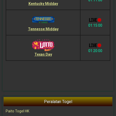
01:11:00
Kentucky Midday
01:15:00
Tennesse Midday
01:20:00
Texas Day
Peralatan Togel
Paito Togel HK