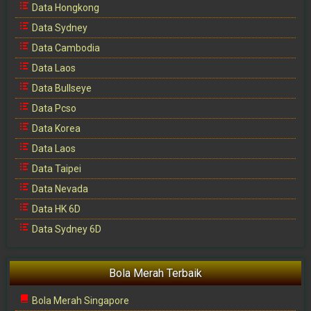
Data Hongkong
Data Sydney
Data Cambodia
Data Laos
Data Bullseye
Data Pcso
Data Korea
Data Laos
Data Taipei
Data Nevada
Data HK 6D
Data Sydney 6D
Bola Merah Terbaik
Bola Merah Singapore