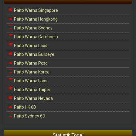
Paito Warna Singapore
Paito Warna Hongkong
Paito Warna Sydney
Paito Warna Cambodia
Paito Warna Laos
Paito Warna Bullseye
Paito Warna Pcso
Paito Warna Korea
Paito Warna Laos
Paito Warna Taipei
Paito Warna Nevada
Paito HK 6D
Paito Sydney 6D
Statistik Togel