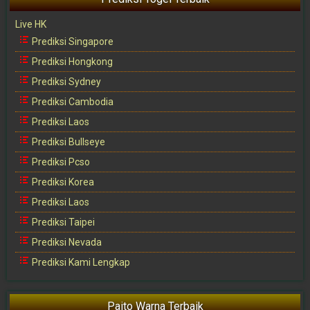
Live HK
Prediksi Singapore
Prediksi Hongkong
Prediksi Sydney
Prediksi Cambodia
Prediksi Laos
Prediksi Bullseye
Prediksi Pcso
Prediksi Korea
Prediksi Laos
Prediksi Taipei
Prediksi Nevada
Prediksi Kami Lengkap
Paito Warna Terbaik