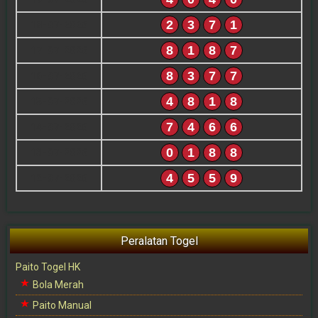
2
3
7
1
18-07-2026
8
1
8
7
17-07-2026
8
3
7
7
16-07-2026
4
8
1
8
15-07-2026
7
4
6
6
14-07-2026
0
1
8
8
13-07-2026
4
5
5
9
12-07-2026
Peralatan Togel
Paito Togel HK
Bola Merah
Paito Manual