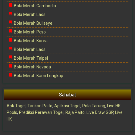
Bola Merah Cambodia
Bola Merah Laos
Bola Merah Bullseye
Bola Merah Pcso
Bola Merah Korea
Bola Merah Laos
Bola Merah Taipei
Bola Merah Nevada
Bola Merah Kami Lengkap
Sahabat
Apk Togel
,
Tarikan Paito
,
Aplikasi Togel
,
Pola Tarung
,
Live HK
Pools
,
Prediksi Perawan Togel
,
Raja Paito
,
Live Draw SGP
,
Live
HK