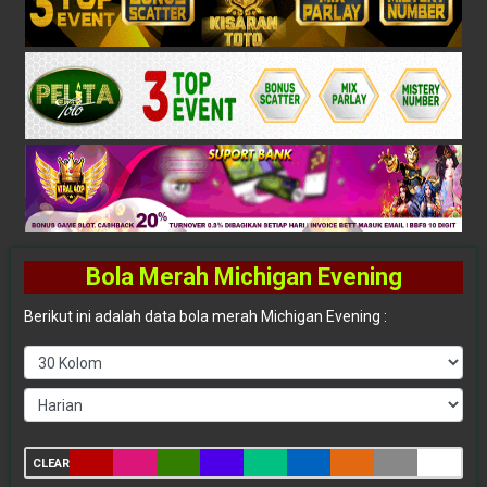
Bola Merah Michigan Evening
Berikut ini adalah data bola merah Michigan Evening :
CLEAR