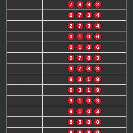
7
8
9
2
01-08-2026
2
7
3
4
31-07-2026
2
7
3
4
31-07-2026
0
1
0
6
30-07-2026
0
1
0
6
30-07-2026
9
7
8
3
29-07-2026
9
7
8
3
29-07-2026
9
3
1
9
28-07-2026
9
3
1
9
28-07-2026
9
1
0
3
27-07-2026
9
1
0
3
27-07-2026
8
5
8
0
26-07-2026
8
5
8
0
26-07-2026