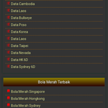
Data Cambodia
Data Laos
Data Bullseye
Data Pcso
Data Korea
Data Laos
Data Taipei
Data Nevada
Data HK 6D
Data Sydney 6D
Bola Merah Terbaik
Bola Merah Singapore
Bola Merah Hongkong
Bola Merah Sydney