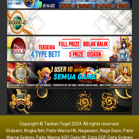
Copyright ©
Tarikan Togel 2024. All rights reserved.
Virdsam
,
Angka Net
,
Paito Warna HK
,
Nagasaon
,
Naga Saon
,
Paito
Warna Sydney
,
Paito Warna SGP
,
Data HK
,
Data SGP
,
Data Sydney
,