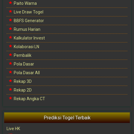
Paito Warna
Live Draw Togel
BBFS Generator
Rumus Harian
Kalkulator Invest
Kolaborasi LN
Pembalik
Pola Dasar
Pola Dasar All
Rekap 3D
Rekap 2D
Rekap Angka CT
Prediksi Togel Terbaik
Live HK