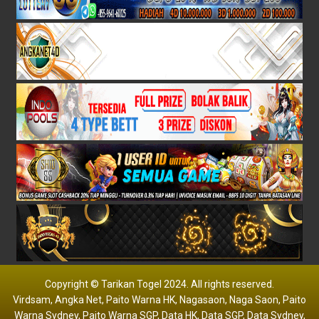
Copyright ©
Tarikan Togel 2024. All rights reserved.
Virdsam
,
Angka Net
,
Paito Warna HK
,
Nagasaon
,
Naga Saon
,
Paito
Warna Sydney
,
Paito Warna SGP
,
Data HK
,
Data SGP
,
Data Sydney
,