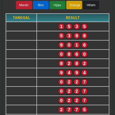
Merah
Biru
Hijau
Orange
Hitam
TANGGAL
RESULT
1
5
3
5
08-08-2026
5
3
9
8
07-08-2026
9
0
1
6
06-08-2026
0
8
6
0
05-08-2026
8
2
8
2
04-08-2026
9
4
9
4
03-08-2026
0
2
2
7
02-08-2026
0
2
2
7
02-08-2026
0
2
2
7
02-08-2026
2
7
7
5
01-08-2026