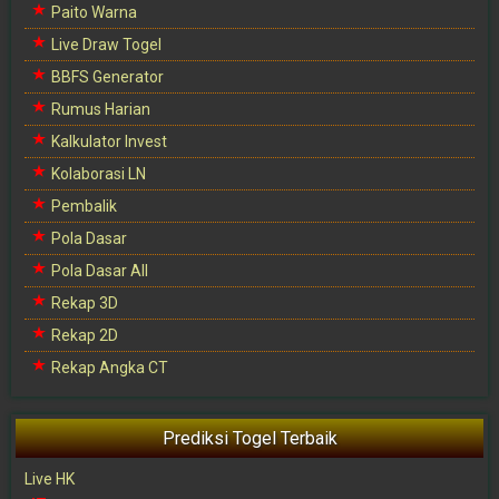
Paito Warna
Live Draw Togel
BBFS Generator
Rumus Harian
Kalkulator Invest
Kolaborasi LN
Pembalik
Pola Dasar
Pola Dasar All
Rekap 3D
Rekap 2D
Rekap Angka CT
Prediksi Togel Terbaik
Live HK