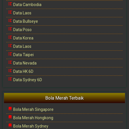
Data Cambodia
Data Laos
Data Bullseye
Data Pcso
Data Korea
Data Laos
Data Taipei
Data Nevada
Data HK 6D
Data Sydney 6D
Bola Merah Terbaik
Bola Merah Singapore
Bola Merah Hongkong
Bola Merah Sydney