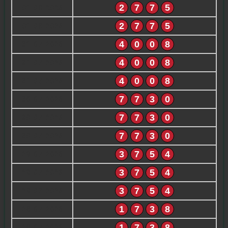
2
7
7
5
01-08-2026
2
7
7
5
01-08-2026
4
0
0
8
31-07-2026
4
0
0
8
31-07-2026
4
0
0
8
31-07-2026
7
7
3
0
30-07-2026
7
7
3
0
30-07-2026
7
7
3
0
30-07-2026
3
7
5
4
29-07-2026
3
7
5
4
29-07-2026
3
7
5
4
29-07-2026
1
7
3
8
28-07-2026
1
7
3
8
28-07-2026