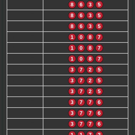
8
6
3
5
01-08-2026
8
6
3
5
01-08-2026
8
6
3
5
01-08-2026
1
0
8
7
31-07-2026
1
0
8
7
31-07-2026
1
0
8
7
31-07-2026
3
7
2
5
30-07-2026
3
7
2
5
30-07-2026
3
7
2
5
30-07-2026
3
7
7
6
29-07-2026
3
7
7
6
29-07-2026
3
7
7
6
29-07-2026
1
1
7
2
28-07-2026