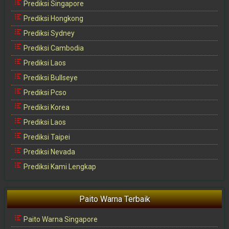
Prediksi Singapore
Prediksi Hongkong
Prediksi Sydney
Prediksi Cambodia
Prediksi Laos
Prediksi Bullseye
Prediksi Pcso
Prediksi Korea
Prediksi Laos
Prediksi Taipei
Prediksi Nevada
Prediksi Kami Lengkap
Paito Warna Terbaik
Paito Warna Singapore