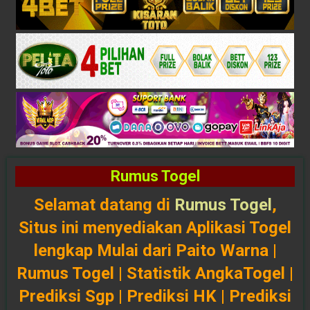
Rumus Togel
Selamat datang di
Rumus Togel
,
Situs ini menyediakan Aplikasi Togel
lengkap Mulai dari Paito Warna |
Rumus Togel | Statistik AngkaTogel |
Prediksi Sgp | Prediksi HK | Prediksi