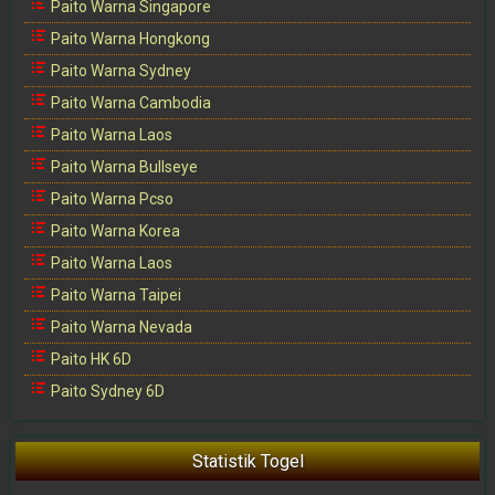
Paito Warna Singapore
Paito Warna Hongkong
Paito Warna Sydney
Paito Warna Cambodia
Paito Warna Laos
Paito Warna Bullseye
Paito Warna Pcso
Paito Warna Korea
Paito Warna Laos
Paito Warna Taipei
Paito Warna Nevada
Paito HK 6D
Paito Sydney 6D
Statistik Togel