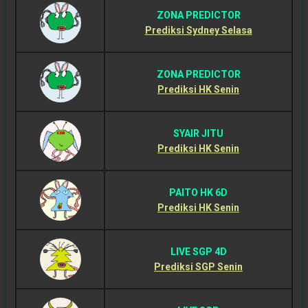
ZONA PREDICTOR
Prediksi Sydney Selasa
ZONA PREDICTOR
Prediksi HK Senin
SYAIR JITU
Prediksi HK Senin
PAITO HK 6D
Prediksi HK Senin
LIVE SGP 4D
Prediksi SGP Senin