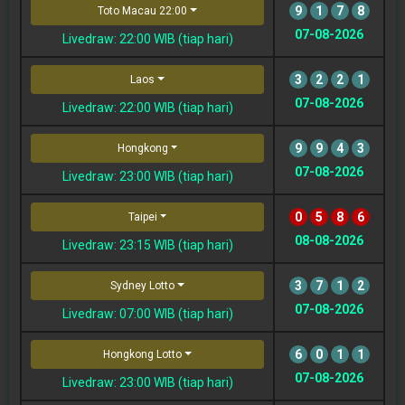
9
1
7
8
Toto Macau 22:00
07-08-2026
Livedraw: 22:00 WIB (tiap hari)
3
2
2
1
Laos
07-08-2026
Livedraw: 22:00 WIB (tiap hari)
9
9
4
3
Hongkong
07-08-2026
Livedraw: 23:00 WIB (tiap hari)
0
5
8
6
Taipei
08-08-2026
Livedraw: 23:15 WIB (tiap hari)
3
7
1
2
Sydney Lotto
07-08-2026
Livedraw: 07:00 WIB (tiap hari)
6
0
1
1
Hongkong Lotto
07-08-2026
Livedraw: 23:00 WIB (tiap hari)