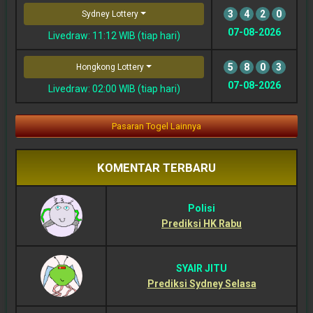
3
4
2
0
Sydney Lottery
07-08-2026
Livedraw: 11:12 WIB (tiap hari)
5
8
0
3
Hongkong Lottery
07-08-2026
Livedraw: 02:00 WIB (tiap hari)
Pasaran Togel Lainnya
KOMENTAR TERBARU
Polisi
Prediksi HK Rabu
SYAIR JITU
Prediksi Sydney Selasa