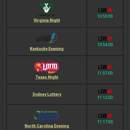
10:50:00
Virginia Night
10:54:00
Kentucky Evening
11:07:00
Texas Night
Sydney Lottery
11:12:00
11:17:00
North Carolina Evening