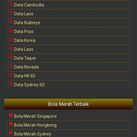
Data Cambodia
Data Laos
Data Bullseye
Data Pcso
Data Korea
Data Laos
Data Taipei
Data Nevada
Data HK 6D
Data Sydney 6D
Bola Merah Terbaik
Bola Merah Singapore
Bola Merah Hongkong
Bola Merah Sydney