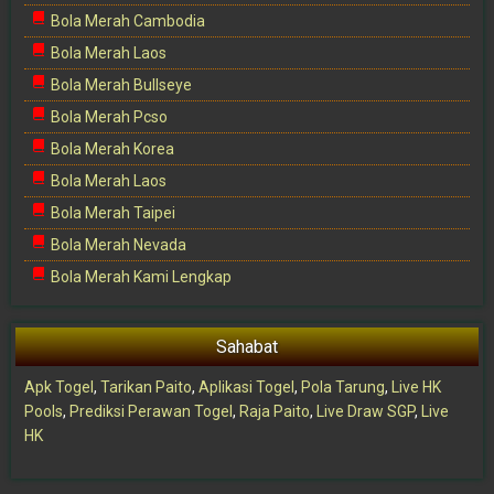
Bola Merah Cambodia
Bola Merah Laos
Bola Merah Bullseye
Bola Merah Pcso
Bola Merah Korea
Bola Merah Laos
Bola Merah Taipei
Bola Merah Nevada
Bola Merah Kami Lengkap
Sahabat
Apk Togel
,
Tarikan Paito
,
Aplikasi Togel
,
Pola Tarung
,
Live HK
Pools
,
Prediksi Perawan Togel
,
Raja Paito
,
Live Draw SGP
,
Live
HK