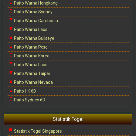
Paito Warna Hongkong
Paito Warna Sydney
Paito Warna Cambodia
Paito Warna Laos
Paito Warna Bullseye
Paito Warna Pcso
Paito Warna Korea
Paito Warna Laos
Paito Warna Taipei
Paito Warna Nevada
Paito HK 6D
Paito Sydney 6D
Statistik Togel
Statistik Togel Singapore