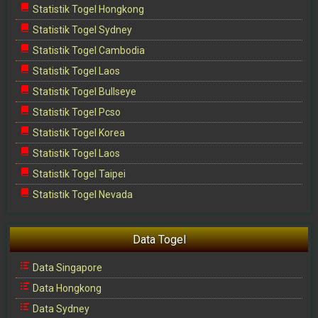
Statistik Togel Hongkong
Statistik Togel Sydney
Statistik Togel Cambodia
Statistik Togel Laos
Statistik Togel Bullseye
Statistik Togel Pcso
Statistik Togel Korea
Statistik Togel Laos
Statistik Togel Taipei
Statistik Togel Nevada
Data Togel
Data Singapore
Data Hongkong
Data Sydney