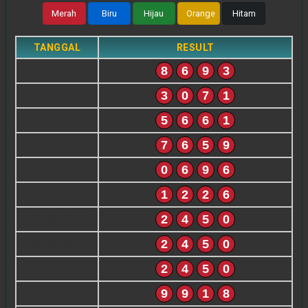
Merah
Biru
Hijau
Orange
Hitam
TANGGAL
RESULT
8
6
9
3
08-08-2026
3
0
7
1
07-08-2026
5
6
6
1
06-08-2026
7
6
5
9
05-08-2026
0
6
9
6
04-08-2026
1
2
2
6
03-08-2026
2
4
5
0
02-08-2026
2
4
5
0
02-08-2026
2
4
5
0
02-08-2026
9
9
1
8
01-08-2026