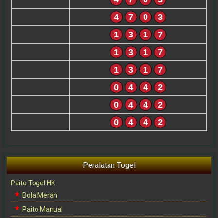
4
7
0
3
28-07-2026
1
3
1
7
27-07-2026
1
3
1
7
27-07-2026
1
3
1
7
27-07-2026
0
4
4
2
26-07-2026
0
4
4
2
26-07-2026
0
4
4
2
26-07-2026
Peralatan Togel
Paito Togel HK
Bola Merah
Paito Manual