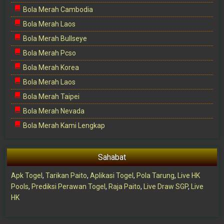
Bola Merah Cambodia
Bola Merah Laos
Bola Merah Bullseye
Bola Merah Pcso
Bola Merah Korea
Bola Merah Laos
Bola Merah Taipei
Bola Merah Nevada
Bola Merah Kami Lengkap
Sahabat
Apk Togel
,
Tarikan Paito
,
Aplikasi Togel
,
Pola Tarung
,
Live HK
Pools
,
Prediksi Perawan Togel
,
Raja Paito
,
Live Draw SGP
,
Live
HK