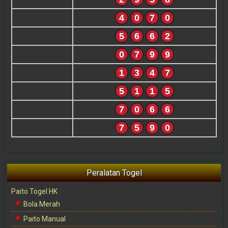
4
0
7
0
10-07-2026
5
6
6
2
09-07-2026
0
7
9
9
08-07-2026
1
3
4
7
07-07-2026
5
1
1
5
05-07-2026
7
0
6
6
04-07-2026
7
5
9
0
03-07-2026
Peralatan Togel
Paito Togel HK
Bola Merah
Paito Manual