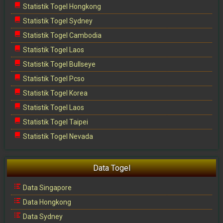
Statistik Togel Hongkong
Statistik Togel Sydney
Statistik Togel Cambodia
Statistik Togel Laos
Statistik Togel Bullseye
Statistik Togel Pcso
Statistik Togel Korea
Statistik Togel Laos
Statistik Togel Taipei
Statistik Togel Nevada
Data Togel
Data Singapore
Data Hongkong
Data Sydney