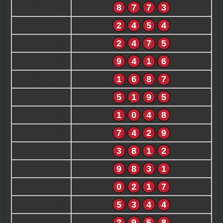
8
7
7
3
25-07-2026
2
4
5
4
24-07-2026
2
4
7
5
23-07-2026
9
4
1
6
22-07-2026
1
6
8
7
21-07-2026
5
1
9
5
19-07-2026
1
0
4
8
18-07-2026
7
4
2
9
17-07-2026
3
8
1
2
16-07-2026
9
8
3
1
15-07-2026
0
2
1
7
14-07-2026
5
3
4
4
12-07-2026
2
9
5
8
11-07-2026