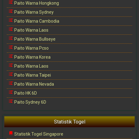
Paito Warna Hongkong
Paito Warna Sydney
Paito Warna Cambodia
Paito Warna Laos
Paito Warna Bullseye
Paito Warna Pcso
Paito Warna Korea
Paito Warna Laos
Paito Warna Taipei
Paito Warna Nevada
Paito HK 6D
Paito Sydney 6D
Statistik Togel
Statistik Togel Singapore