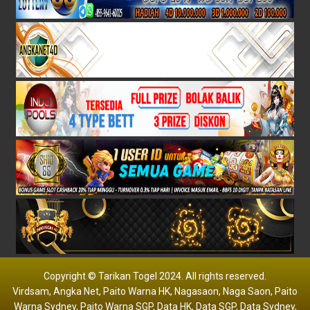
Copyright ©
Tarikan Togel 2024. All rights reserved.
Virdsam
,
Angka Net
,
Paito Warna HK
,
Nagasaon
,
Naga Saon
,
Paito
Warna Sydney
,
Paito Warna SGP
,
Data HK
,
Data SGP
,
Data Sydney
,