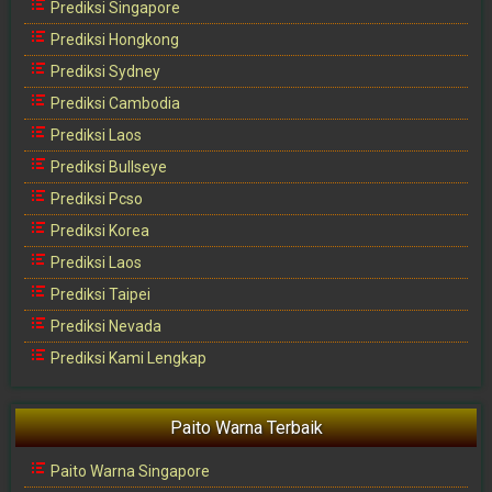
Prediksi Singapore
Prediksi Hongkong
Prediksi Sydney
Prediksi Cambodia
Prediksi Laos
Prediksi Bullseye
Prediksi Pcso
Prediksi Korea
Prediksi Laos
Prediksi Taipei
Prediksi Nevada
Prediksi Kami Lengkap
Paito Warna Terbaik
Paito Warna Singapore