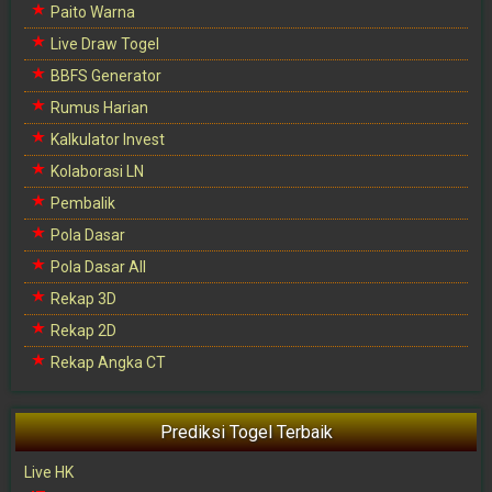
Paito Warna
Live Draw Togel
BBFS Generator
Rumus Harian
Kalkulator Invest
Kolaborasi LN
Pembalik
Pola Dasar
Pola Dasar All
Rekap 3D
Rekap 2D
Rekap Angka CT
Prediksi Togel Terbaik
Live HK