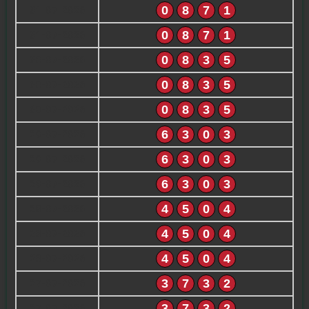
0
8
7
1
31-07-2026
0
8
7
1
31-07-2026
0
8
3
5
30-07-2026
0
8
3
5
30-07-2026
0
8
3
5
30-07-2026
6
3
0
3
29-07-2026
6
3
0
3
29-07-2026
6
3
0
3
29-07-2026
4
5
0
4
28-07-2026
4
5
0
4
28-07-2026
4
5
0
4
28-07-2026
3
7
3
2
27-07-2026
3
7
3
2
27-07-2026