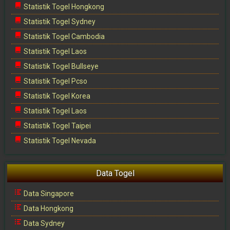
Statistik Togel Hongkong
Statistik Togel Sydney
Statistik Togel Cambodia
Statistik Togel Laos
Statistik Togel Bullseye
Statistik Togel Pcso
Statistik Togel Korea
Statistik Togel Laos
Statistik Togel Taipei
Statistik Togel Nevada
Data Togel
Data Singapore
Data Hongkong
Data Sydney