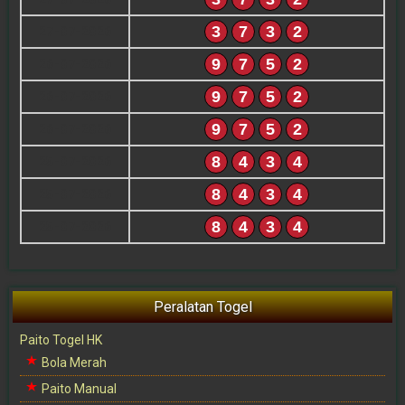
3
7
3
2
27-07-2026
9
7
5
2
26-07-2026
9
7
5
2
26-07-2026
9
7
5
2
26-07-2026
8
4
3
4
25-07-2026
8
4
3
4
25-07-2026
8
4
3
4
25-07-2026
Peralatan Togel
Paito Togel HK
Bola Merah
Paito Manual