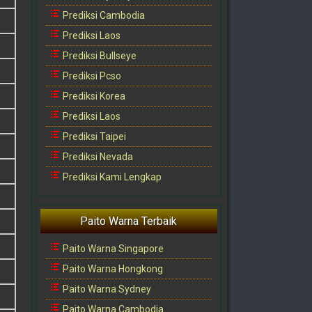
Prediksi Cambodia
Prediksi Laos
Prediksi Bullseye
Prediksi Pcso
Prediksi Korea
Prediksi Laos
Prediksi Taipei
Prediksi Nevada
Prediksi Kami Lengkap
Paito Warna Terbaik
Paito Warna Singapore
Paito Warna Hongkong
Paito Warna Sydney
Paito Warna Cambodia