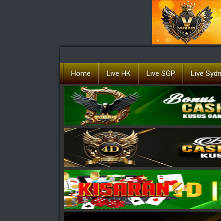
Home
Live HK
Live SGP
Live Syd