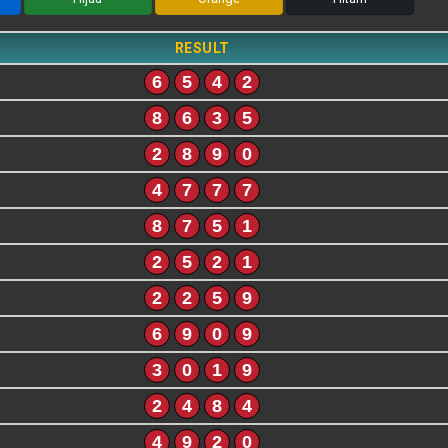
RESULT
6
5
4
2
8
6
3
5
2
8
9
0
4
7
7
7
8
7
5
1
2
5
2
1
2
2
5
9
6
9
0
9
3
0
1
9
2
4
8
4
4
9
2
0