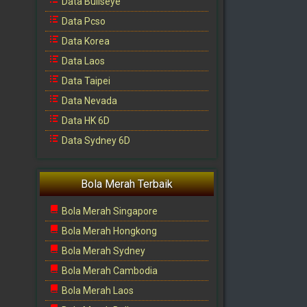
Data Bullseye
Data Pcso
Data Korea
Data Laos
Data Taipei
Data Nevada
Data HK 6D
Data Sydney 6D
Bola Merah Terbaik
Bola Merah Singapore
Bola Merah Hongkong
Bola Merah Sydney
Bola Merah Cambodia
Bola Merah Laos