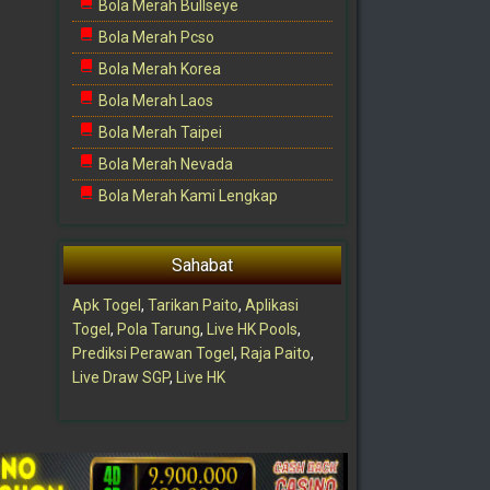
Bola Merah Bullseye
Bola Merah Pcso
Bola Merah Korea
Bola Merah Laos
Bola Merah Taipei
Bola Merah Nevada
Bola Merah Kami Lengkap
Sahabat
Apk Togel
,
Tarikan Paito
,
Aplikasi
Togel
,
Pola Tarung
,
Live HK Pools
,
Prediksi Perawan Togel
,
Raja Paito
,
Live Draw SGP
,
Live HK