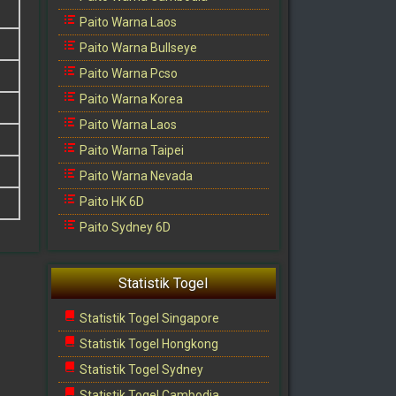
Paito Warna Laos
Paito Warna Bullseye
Paito Warna Pcso
Paito Warna Korea
Paito Warna Laos
Paito Warna Taipei
Paito Warna Nevada
Paito HK 6D
Paito Sydney 6D
Statistik Togel
Statistik Togel Singapore
Statistik Togel Hongkong
Statistik Togel Sydney
Statistik Togel Cambodia