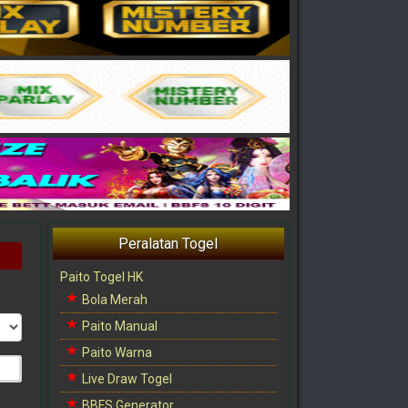
Peralatan Togel
Paito Togel HK
Bola Merah
Paito Manual
Paito Warna
Live Draw Togel
BBFS Generator