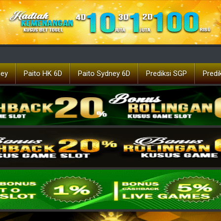
ney
Paito HK 6D
Paito Sydney 6D
Prediksi SGP
Predi