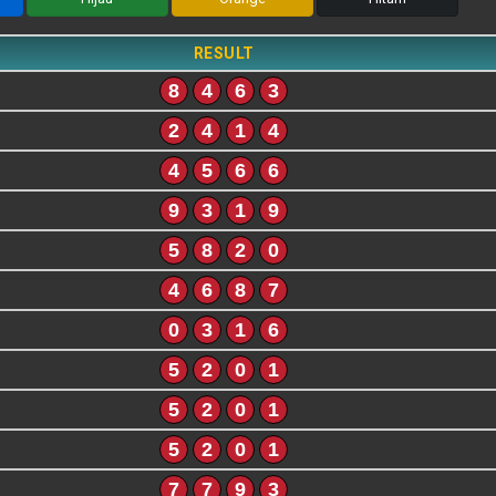
RESULT
8
4
6
3
2
4
1
4
4
5
6
6
9
3
1
9
5
8
2
0
4
6
8
7
0
3
1
6
5
2
0
1
5
2
0
1
5
2
0
1
7
7
9
3