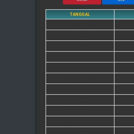
TANGGAL
09-08-2026
08-08-2026
07-08-2026
06-08-2026
05-08-2026
04-08-2026
03-08-2026
02-08-2026
02-08-2026
02-08-2026
01-08-2026