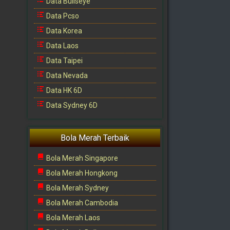
Data Bullseye
Data Pcso
Data Korea
Data Laos
Data Taipei
Data Nevada
Data HK 6D
Data Sydney 6D
Bola Merah Terbaik
Bola Merah Singapore
Bola Merah Hongkong
Bola Merah Sydney
Bola Merah Cambodia
Bola Merah Laos