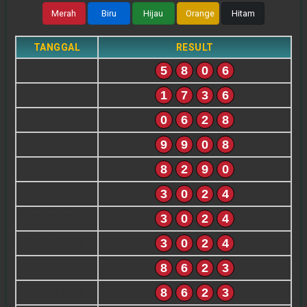
Merah
Biru
Hijau
Orange
Hitam
TANGGAL
RESULT
5
8
0
6
08-08-2026
1
7
3
6
07-08-2026
0
6
2
8
06-08-2026
9
9
0
8
05-08-2026
8
2
9
0
04-08-2026
3
0
2
4
03-08-2026
3
0
2
4
03-08-2026
3
0
2
4
03-08-2026
8
6
2
3
02-08-2026
8
6
2
3
02-08-2026