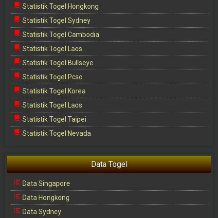
Statistik Togel Hongkong
Statistik Togel Sydney
Statistik Togel Cambodia
Statistik Togel Laos
Statistik Togel Bullseye
Statistik Togel Pcso
Statistik Togel Korea
Statistik Togel Laos
Statistik Togel Taipei
Statistik Togel Nevada
Data Togel
Data Singapore
Data Hongkong
Data Sydney