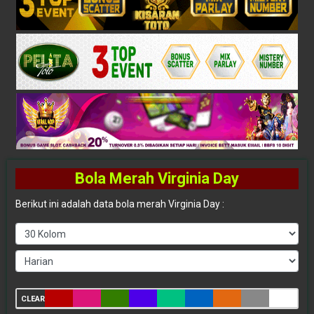
Bola Merah Virginia Day
Berikut ini adalah data bola merah Virginia Day :
CLEAR