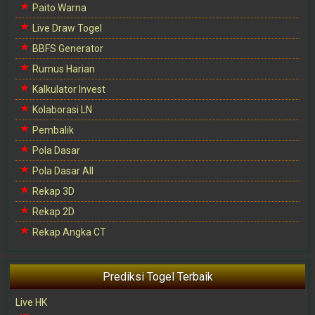
Paito Warna
Live Draw Togel
BBFS Generator
Rumus Harian
Kalkulator Invest
Kolaborasi LN
Pembalik
Pola Dasar
Pola Dasar All
Rekap 3D
Rekap 2D
Rekap Angka CT
Prediksi Togel Terbaik
Live HK