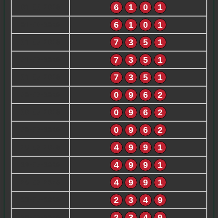
6
1
0
1
01-08-2026
6
1
0
1
01-08-2026
7
3
5
1
31-07-2026
7
3
5
1
31-07-2026
7
3
5
1
31-07-2026
0
9
6
2
30-07-2026
0
9
6
2
30-07-2026
0
9
6
2
30-07-2026
4
9
9
1
29-07-2026
4
9
9
1
29-07-2026
4
9
9
1
29-07-2026
2
3
4
9
28-07-2026
2
3
4
9
28-07-2026