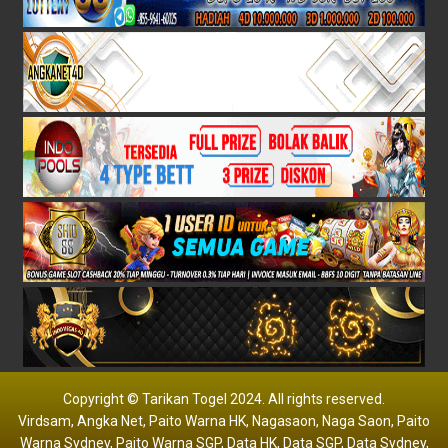
Copyright ©
Tarikan Togel 2024. All rights reserved.
Virdsam
,
Angka Net
,
Paito Warna HK
,
Nagasaon
,
Naga Saon
,
Paito
Warna Sydney
,
Paito Warna SGP
,
Data HK
,
Data SGP
,
Data Sydney
,