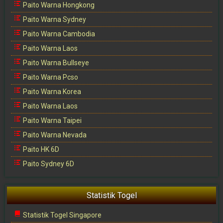
Paito Warna Hongkong
Paito Warna Sydney
Paito Warna Cambodia
Paito Warna Laos
Paito Warna Bullseye
Paito Warna Pcso
Paito Warna Korea
Paito Warna Laos
Paito Warna Taipei
Paito Warna Nevada
Paito HK 6D
Paito Sydney 6D
Statistik Togel
Statistik Togel Singapore