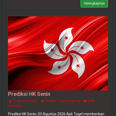
Selengkapnya
Prediksi HK Senin
02 Agustus 2026
Prediksi Togel Hongkong
5385
Komentar
Prediksi HK Senin, 03 Agustus 2026 Apk Togel memberikan