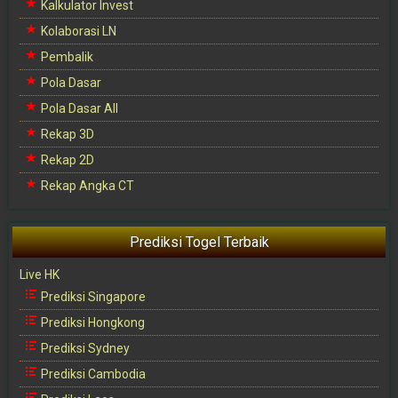
Kalkulator Invest
Kolaborasi LN
Pembalik
Pola Dasar
Pola Dasar All
Rekap 3D
Rekap 2D
Rekap Angka CT
Prediksi Togel Terbaik
Live HK
Prediksi Singapore
Prediksi Hongkong
Prediksi Sydney
Prediksi Cambodia