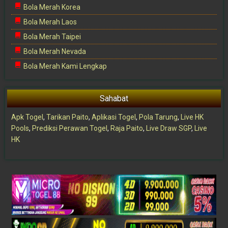
Bola Merah Korea
Bola Merah Laos
Bola Merah Taipei
Bola Merah Nevada
Bola Merah Kami Lengkap
Sahabat
Apk Togel
,
Tarikan Paito
,
Aplikasi Togel
,
Pola Tarung
,
Live HK
Pools
,
Prediksi Perawan Togel
,
Raja Paito
,
Live Draw SGP
,
Live
HK