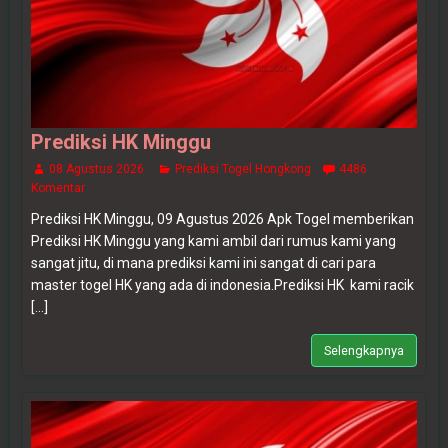
Prediksi HK Minggu
08 Agustus 2026
Prediksi Togel Hongkong
4486
Komentar
Prediksi HK Minggu, 09 Agustus 2026 Apk Togel memberikan
Prediksi HK Minggu yang kami ambil dari rumus kami yang
sangat jitu, di mana prediksi kami ini sangat di cari para
master togel HK yang ada di indonesia.Prediksi HK kami racik
[...]
Selengkapnya