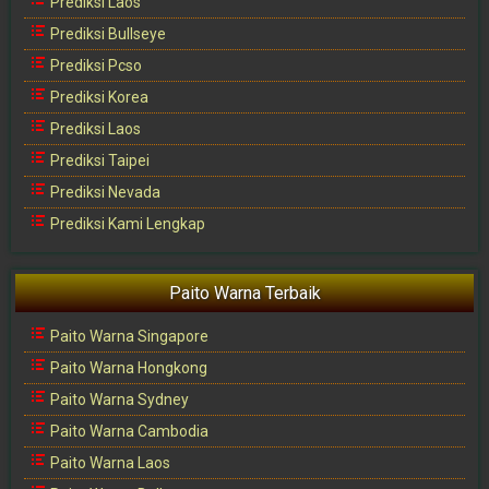
Prediksi Laos
Prediksi Bullseye
Prediksi Pcso
Prediksi Korea
Prediksi Laos
Prediksi Taipei
Prediksi Nevada
Prediksi Kami Lengkap
Paito Warna Terbaik
Paito Warna Singapore
Paito Warna Hongkong
Paito Warna Sydney
Paito Warna Cambodia
Paito Warna Laos