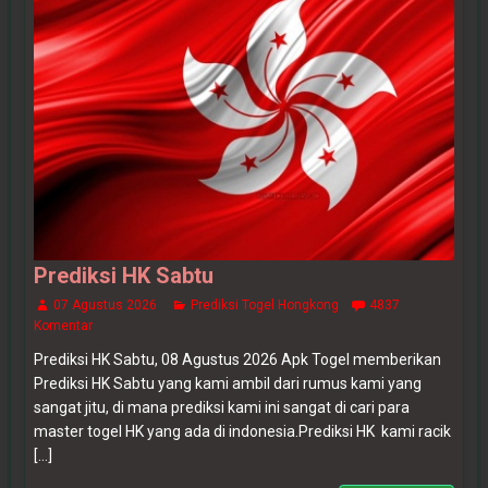
Prediksi HK Sabtu
07 Agustus 2026
Prediksi Togel Hongkong
4837
Komentar
Prediksi HK Sabtu, 08 Agustus 2026 Apk Togel memberikan
Prediksi HK Sabtu yang kami ambil dari rumus kami yang
sangat jitu, di mana prediksi kami ini sangat di cari para
master togel HK yang ada di indonesia.Prediksi HK kami racik
[...]