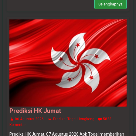
Selengkapnya
Prediksi HK Jumat
06 Agustus 2026
Prediksi Togel Hongkong
5823
Komentar
Prediksi HK Jumat, 07 Agustus 2026 Apk Togel memberikan