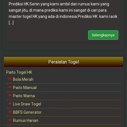
Prediksi HK Senin yang kami ambil dari rumus kami yang
sangat jitu, di mana prediksi kami ini sangat di cari para
master togel HK yang ada di indonesia.Prediksi HK kami racik
[...]
Selengkapnya
Peralatan Togel
Paito Togel HK
Bola Merah
Paito Manual
Paito Warna
Live Draw Togel
BBFS Generator
Rumus Harian