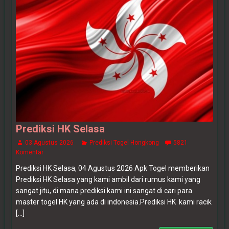
Prediksi HK Selasa
03 Agustus 2026
Prediksi Togel Hongkong
5821
Komentar
Prediksi HK Selasa, 04 Agustus 2026 Apk Togel memberikan
Prediksi HK Selasa yang kami ambil dari rumus kami yang
sangat jitu, di mana prediksi kami ini sangat di cari para
master togel HK yang ada di indonesia.Prediksi HK kami racik
[...]