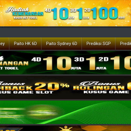
ney
Paito HK 6D
Paito Sydney 6D
Prediksi SGP
Predi