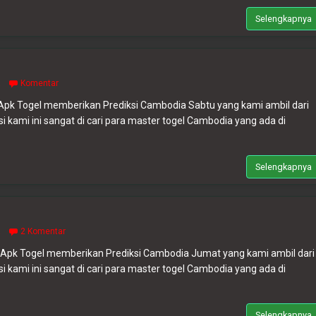
Selengkapnya
a
Komentar
Apk Togel memberikan Prediksi Cambodia Sabtu yang kami ambil dari
i kami ini sangat di cari para master togel Cambodia yang ada di
Selengkapnya
a
2 Komentar
 Apk Togel memberikan Prediksi Cambodia Jumat yang kami ambil dari
i kami ini sangat di cari para master togel Cambodia yang ada di
Selengkapnya