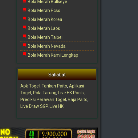
Bola Merah Bullseye
Bola Merah Pcso
Bola Merah Korea
Bola Merah Laos
Bola Merah Taipei
Bola Merah Nevada
Bola Merah Kami Lengkap
Sahabat
Apk Togel
,
Tarikan Paito
,
Aplikasi
Togel
,
Pola Tarung
,
Live HK Pools
,
Prediksi Perawan Togel
,
Raja Paito
,
Live Draw SGP
,
Live HK