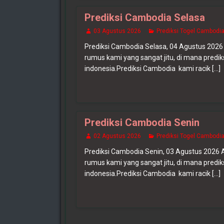
Prediksi Cambodia Selasa
03 Agustus 2026
Prediksi Togel Cambodi
Prediksi Cambodia Selasa, 04 Agustus 2026
rumus kami yang sangat jitu, di mana prediks
indonesia.Prediksi Cambodia kami racik [...]
Prediksi Cambodia Senin
02 Agustus 2026
Prediksi Togel Cambodi
Prediksi Cambodia Senin, 03 Agustus 2026 
rumus kami yang sangat jitu, di mana prediks
indonesia.Prediksi Cambodia kami racik [...]