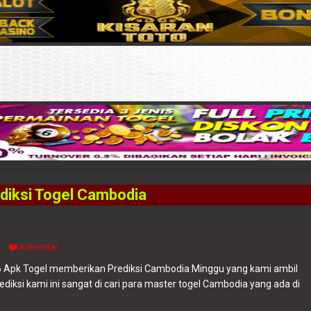
diksi Togel Cambodia
a
Komentar
6 Apk Togel memberikan Prediksi Cambodia Minggu yang kami ambil
ediksi kami ini sangat di cari para master togel Cambodia yang ada di