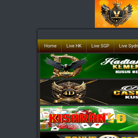
Home
Live HK
Live SGP
Live Syd