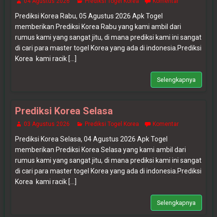
04 Agustus 2026
Prediksi Togel Korea
Komentar
Prediksi Korea Rabu, 05 Agustus 2026 Apk Togel
memberikan Prediksi Korea Rabu yang kami ambil dari
rumus kami yang sangat jitu, di mana prediksi kami ini sangat
di cari para master togel Korea yang ada di indonesia.Prediksi
Korea kami racik [...]
Selengkapnya
Prediksi Korea Selasa
03 Agustus 2026
Prediksi Togel Korea
Komentar
Prediksi Korea Selasa, 04 Agustus 2026 Apk Togel
memberikan Prediksi Korea Selasa yang kami ambil dari
rumus kami yang sangat jitu, di mana prediksi kami ini sangat
di cari para master togel Korea yang ada di indonesia.Prediksi
Korea kami racik [...]
Selengkapnya