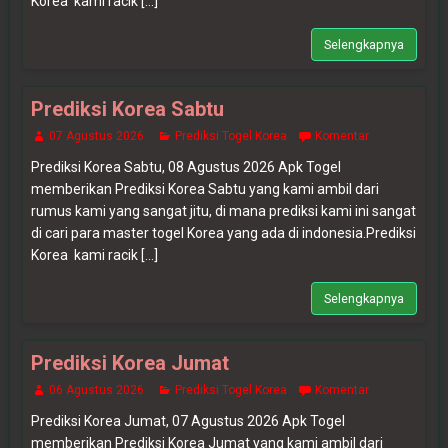
Korea kami racik [...]
Selengkapnya
Prediksi Korea Sabtu
07 Agustus 2026
Prediksi Togel Korea
Komentar
Prediksi Korea Sabtu, 08 Agustus 2026 Apk Togel
memberikan Prediksi Korea Sabtu yang kami ambil dari
rumus kami yang sangat jitu, di mana prediksi kami ini sangat
di cari para master togel Korea yang ada di indonesia.Prediksi
Korea kami racik [...]
Selengkapnya
Prediksi Korea Jumat
06 Agustus 2026
Prediksi Togel Korea
Komentar
Prediksi Korea Jumat, 07 Agustus 2026 Apk Togel
memberikan Prediksi Korea Jumat yang kami ambil dari