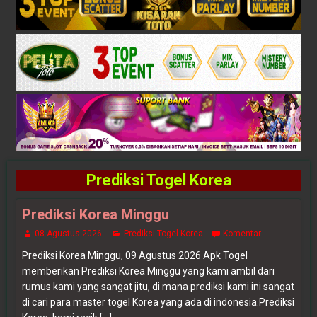
Prediksi Togel Korea
Prediksi Korea Minggu
08 Agustus 2026
Prediksi Togel Korea
Komentar
Prediksi Korea Minggu, 09 Agustus 2026 Apk Togel
memberikan Prediksi Korea Minggu yang kami ambil dari
rumus kami yang sangat jitu, di mana prediksi kami ini sangat
di cari para master togel Korea yang ada di indonesia.Prediksi