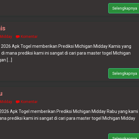
Selengkapnya
is
 Midday
Komentar
s 2026 Apk Togel memberikan Prediksi Michigan Midday Kamis yang
 di mana prediksi kami ini sangat di cari para master togel Michigan
n [...]
Selengkapnya
u
 Midday
Komentar
 2026 Apk Togel memberikan Prediksi Michigan Midday Rabu yang kami
ana prediksi kami ini sangat di cari para master togel Michigan Midday
Selengkapnya