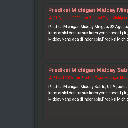
Prediksi Michigan Midday Mi
01 Agustus 2026
Prediksi Togel Michigan
Prediksi Michigan Midday Minggu, 02 Agust
kami ambil dari rumus kami yang sangat jitu,
Midday yang ada di indonesia.Prediksi Michiga
Prediksi Michigan Midday Sab
31 Juli 2026
Prediksi Togel Michigan Mid
Prediksi Michigan Midday Sabtu, 01 Agustu
kami ambil dari rumus kami yang sangat jitu,
Midday yang ada di indonesia.Prediksi Michiga