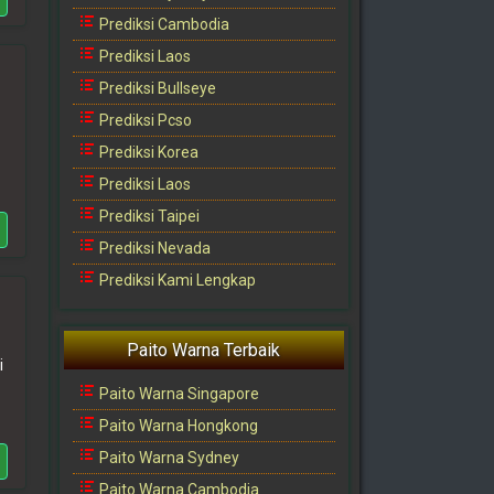
Prediksi Cambodia
Prediksi Laos
Prediksi Bullseye
Prediksi Pcso
Prediksi Korea
Prediksi Laos
Prediksi Taipei
Prediksi Nevada
Prediksi Kami Lengkap
Paito Warna Terbaik
i
Paito Warna Singapore
Paito Warna Hongkong
Paito Warna Sydney
Paito Warna Cambodia