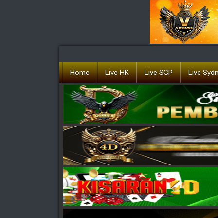
Home
Live HK
Live SGP
Live Syd