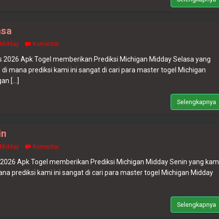
asa
 Midday
Komentar
us 2026 Apk Togel memberikan Prediksi Michigan Midday Selasa yang
 di mana prediksi kami ini sangat di cari para master togel Michigan
n [...]
Selengkapnya
in
 Midday
Komentar
s 2026 Apk Togel memberikan Prediksi Michigan Midday Senin yang kam
ana prediksi kami ini sangat di cari para master togel Michigan Midday
Selengkapnya