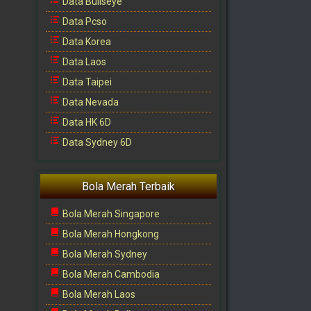
Data Bullseye
Data Pcso
Data Korea
Data Laos
Data Taipei
Data Nevada
Data HK 6D
Data Sydney 6D
Bola Merah Terbaik
Bola Merah Singapore
Bola Merah Hongkong
Bola Merah Sydney
Bola Merah Cambodia
Bola Merah Laos