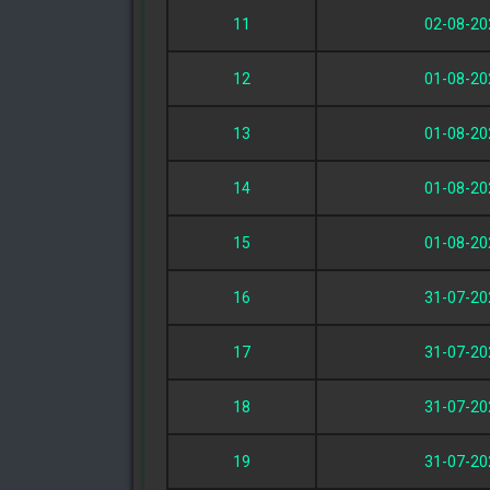
11
02-08-20
12
01-08-20
13
01-08-20
14
01-08-20
15
01-08-20
16
31-07-20
17
31-07-20
18
31-07-20
19
31-07-20