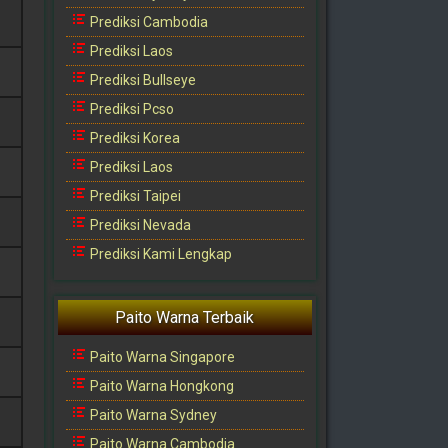
Prediksi Cambodia
Prediksi Laos
Prediksi Bullseye
Prediksi Pcso
Prediksi Korea
Prediksi Laos
Prediksi Taipei
Prediksi Nevada
Prediksi Kami Lengkap
Paito Warna Terbaik
Paito Warna Singapore
Paito Warna Hongkong
Paito Warna Sydney
Paito Warna Cambodia