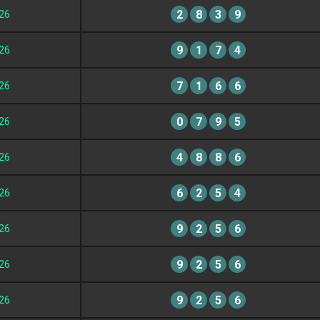
2
8
3
9
26
9
1
7
4
26
7
1
6
6
26
0
7
9
5
26
4
8
8
6
26
6
2
5
4
26
9
2
5
6
26
9
2
5
6
26
9
2
5
6
26