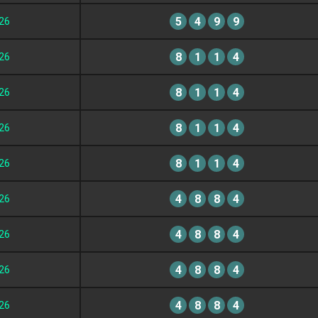
5
4
9
9
26
8
1
1
4
26
8
1
1
4
26
8
1
1
4
26
8
1
1
4
26
4
8
8
4
26
4
8
8
4
26
4
8
8
4
26
4
8
8
4
26