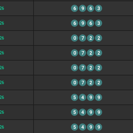
6
9
6
3
26
6
9
6
3
26
0
7
2
2
26
0
7
2
2
26
0
7
2
2
26
0
7
2
2
26
5
4
9
9
26
5
4
9
9
26
5
4
9
9
26