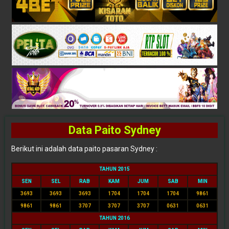
Data Paito Sydney
Berikut ini adalah data paito pasaran Sydney :
TAHUN 2015
SEN
SEL
RAB
KAM
JUM
SAB
MIN
3693
3693
3693
1704
1704
1704
9861
9861
9861
3707
3707
3707
0631
0631
TAHUN 2016