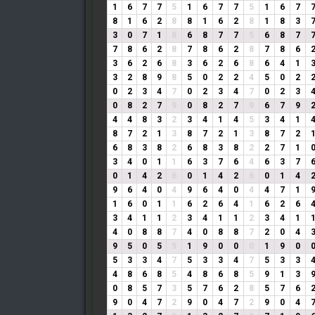
1
6
7
7
5
1
6
7
7
5
1
6
7
8
1
6
2
8
8
1
6
2
8
1
8
3
3
0
7
1
8
6
8
7
7
5
6
8
7
7
8
6
2
8
7
8
6
2
8
7
8
6
3
6
2
6
8
3
6
2
6
8
6
4
1
3
2
8
9
8
5
0
2
2
4
5
0
2
0
2
3
4
7
0
2
3
4
7
0
2
3
0
8
2
7
9
0
8
2
7
9
6
7
9
4
4
8
3
2
3
4
1
4
5
3
4
1
8
7
2
1
3
8
7
2
1
3
8
7
2
6
8
3
8
2
6
8
3
8
2
2
7
1
3
4
0
1
1
6
3
7
6
4
6
3
7
0
1
4
2
6
0
1
4
2
6
0
1
4
9
6
4
0
4
9
6
4
0
4
4
7
1
1
6
0
1
1
6
2
6
4
1
6
2
6
3
4
1
1
2
3
4
1
1
2
3
4
1
4
0
8
8
7
4
0
8
8
7
2
0
4
9
5
0
5
5
1
9
0
0
0
1
9
0
5
3
3
4
7
5
3
3
4
7
5
3
3
4
8
6
8
5
4
8
6
8
5
9
1
3
0
8
5
7
3
5
7
6
2
8
5
7
6
9
0
4
7
2
9
0
4
7
2
9
0
4