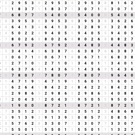
7
5
2
9
5
3
8
2
9
5
3
8
2
9
5
3
8
8
1
6
2
7
1
1
8
3
7
1
1
8
3
7
1
3
0
7
1
8
3
0
7
1
7
5
6
8
7
7
5
5
4
0
0
0
5
4
0
0
0
5
4
0
0
2
8
3
9
5
3
8
3
9
5
3
8
3
9
5
3
8
3
6
2
6
3
4
6
4
1
3
4
6
4
1
3
4
3
2
8
9
8
3
2
8
9
2
4
5
0
2
2
4
9
4
0
5
5
9
4
0
5
5
9
4
0
5
4
7
8
0
2
6
8
8
0
2
6
8
8
0
2
6
8
0
8
2
7
2
2
6
7
9
2
2
6
7
9
2
2
4
4
8
3
2
4
4
8
3
4
5
3
4
1
4
5
6
3
8
7
6
6
3
8
7
6
6
3
8
7
1
3
0
6
7
1
8
0
6
7
1
8
0
6
7
1
8
6
8
3
8
0
1
2
7
1
0
1
2
7
1
0
1
3
4
0
1
1
3
4
0
1
6
4
6
3
7
6
4
1
4
3
6
9
1
4
3
6
9
1
4
3
6
2
6
7
8
0
7
7
7
8
0
7
7
7
8
0
7
7
9
6
4
0
9
1
4
7
1
9
1
4
7
1
9
1
1
6
0
1
1
1
6
0
1
4
1
6
2
6
4
1
8
4
2
2
4
8
4
2
2
4
8
4
2
2
1
2
2
9
8
6
5
2
9
8
6
5
2
9
8
6
5
4
0
8
8
3
7
2
0
4
3
7
2
0
4
3
7
9
5
0
5
5
9
5
0
5
0
0
1
9
0
0
0
8
7
2
1
3
8
7
2
1
3
8
7
2
1
4
7
3
5
1
2
3
3
5
1
2
3
3
5
1
2
3
4
8
6
8
9
3
9
1
3
9
3
9
1
3
9
3
0
8
5
7
3
0
8
5
7
2
8
5
7
6
2
8
3
3
0
7
7
3
3
0
7
7
3
3
0
7
7
2
5
5
0
1
1
5
5
0
1
1
5
5
0
1
1
1
3
2
7