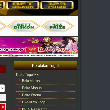
Peralatan Togel
Paito Togel HK
Bola Merah
Paito Manual
Paito Warna
Live Draw Togel
D
BBFS Generator