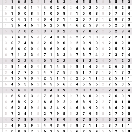
3
2
1
6
8
3
2
1
6
8
3
2
6
5
5
3
8
6
5
5
3
1
7
5
4
6
1
7
4
0
2
0
2
4
0
2
0
2
4
0
2
0
5
6
1
0
0
8
8
1
0
0
8
8
1
0
0
8
8
9
7
3
4
1
4
0
4
3
1
4
0
4
3
1
4
2
0
7
3
1
2
0
7
3
6
1
3
6
4
6
1
6
2
5
8
4
6
2
5
8
4
6
2
5
8
8
5
3
7
0
2
2
3
7
0
2
2
3
7
0
2
2
5
2
8
4
5
4
7
4
8
5
4
7
4
8
5
4
2
2
1
3
4
2
2
1
3
8
3
0
7
4
8
3
2
0
9
0
9
2
0
9
0
9
2
0
9
0
9
6
8
6
0
0
0
8
6
0
0
0
8
6
0
0
0
2
5
5
3
3
6
7
1
3
3
6
7
1
3
3
6
7
3
7
4
2
7
3
7
4
4
6
6
2
2
4
6
0
1
2
2
4
0
1
2
2
4
0
1
2
2
6
3
8
1
4
5
9
8
1
4
5
9
8
1
4
5
9
2
6
5
8
5
3
4
7
7
5
3
4
7
7
5
3
5
1
7
3
1
5
1
7
3
0
9
1
5
9
0
9
2
5
1
1
2
2
5
1
1
2
2
5
1
1
5
6
4
5
5
6
2
4
5
5
6
2
4
5
5
6
2
7
5
0
5
9
3
9
4
3
9
3
9
4
3
9
3
2
0
7
4
2
2
0
7
4
3
3
8
5
0
3
3
7
6
0
9
9
7
6
0
9
9
7
6
0
9
1
6
6
8
9
2
2
6
8
9
2
2
6
8
9
2
2
7
0
1
8
9
4
6
2
4
9
4
6
2
4
9
4
6
6
9
0
9
6
6
9
0
1
5
7
2
4
1
5
2
7
9
5
5
2
7
9
5
5
2
7
9
5
2
4
0
7
8
9
8
0
7
8
9
8
0
7
8
9
8
5
2
3
3
9
3
4
9
3
9
3
4
9
3
9
3
8
7
1
1
2
8
7
1
1
7
7
0
8
9
7
7
6
2
5
9
5
6
2
5
9
5
6
2
5
9