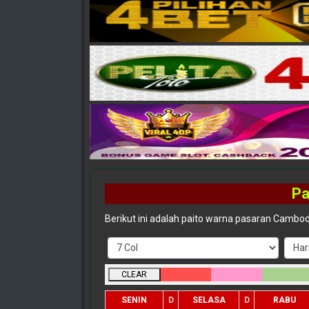
Pa
Berikut ini adalah paito warna pasaran Cambodi
CLEAR
SENIN
D
SELASA
D
RABU