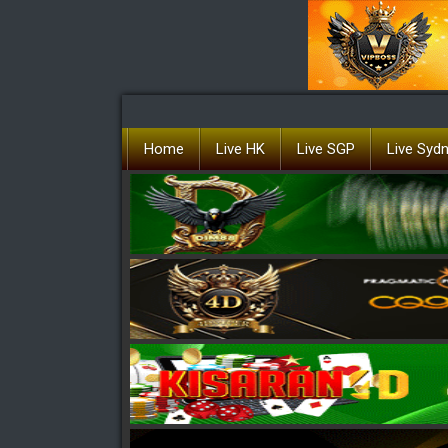
Home
Live HK
Live SGP
Live Syd