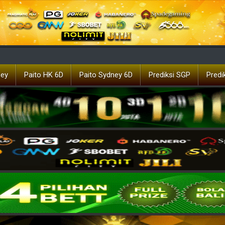
ney
Paito HK 6D
Paito Sydney 6D
Prediksi SGP
Predi