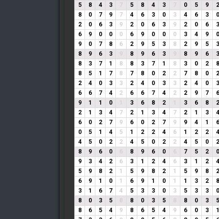
5
8
4
3
7
5
8
4
3
7
0
5
9
8
0
7
9
7
4
6
3
0
3
4
6
3
2
0
6
3
9
2
0
6
3
9
2
0
6
6
9
0
0
0
6
9
0
0
0
3
4
9
9
0
7
8
6
2
9
5
3
8
2
9
5
8
9
6
3
9
8
9
6
3
9
8
9
6
8
3
7
1
8
8
3
7
1
8
3
0
2
8
5
1
7
8
7
8
0
2
2
7
8
0
2
4
0
3
3
2
4
0
3
3
2
4
0
6
6
7
4
2
6
6
7
4
2
2
9
7
9
1
1
0
1
3
6
8
2
1
3
6
8
2
1
3
4
7
2
1
3
4
7
2
1
3
6
0
2
7
9
6
0
2
7
9
9
4
1
0
5
1
4
5
1
2
2
4
6
1
2
2
4
5
0
2
2
4
5
0
2
2
4
5
0
8
9
6
0
6
8
9
6
0
6
7
5
2
9
3
4
2
6
3
1
2
4
6
3
1
2
5
9
8
2
1
5
9
8
2
1
5
9
8
6
9
1
0
1
6
9
1
0
1
1
3
2
3
1
6
7
4
5
3
3
0
3
5
3
3
8
0
3
5
8
8
0
3
5
8
8
0
3
8
6
5
4
9
8
6
5
4
9
6
0
3