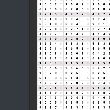
9
6
0
2
2
9
6
0
2
2
9
6
0
6
2
0
0
0
6
2
0
0
0
0
1
8
7
7
1
5
6
4
9
7
7
5
4
9
7
1
9
4
0
4
1
9
4
0
4
1
9
4
6
0
4
8
3
6
0
4
8
3
9
9
1
3
9
7
8
6
2
2
7
1
8
2
2
7
4
4
3
7
1
4
4
3
7
1
4
4
3
2
2
8
0
8
2
2
8
0
8
4
5
0
3
6
5
4
9
5
8
3
1
4
5
8
3
4
6
5
1
6
4
6
5
1
6
4
6
5
2
2
0
8
8
2
2
0
8
8
0
4
2
7
1
2
1
3
6
9
0
2
2
6
9
0
9
1
5
4
9
9
1
5
4
9
9
1
5
1
0
6
6
3
1
0
6
6
3
5
9
2
9
3
2
8
1
8
2
5
5
1
8
2
5
5
1
3
3
6
5
1
3
3
6
5
1
3
7
7
0
2
2
7
7
0
2
2
5
3
4
8
0
9
5
5
9
5
4
4
8
9
5
4
3
6
8
9
8
3
6
8
9
8
3
6
8
2
0
4
3
7
2
0
4
3
7
9
4
6
4
0
0
5
5
6
3
5
4
9
6
3
5
9
8
3
7
1
9
8
3
7
1
9
8
3