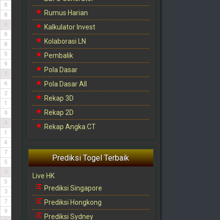
8
Rumus Harian
8
0
Kalkulator Invest
8
Kolaborasi LN
8
5
Pembalik
9
Pola Dasar
2
6
Pola Dasar All
2
Rekap 3D
1
Rekap 2D
9
4
Rekap Angka CT
1
4
7
Prediksi Togel Terbaik
5
3
Live HK
5
Prediksi Singapore
3
7
Prediksi Hongkong
9
Prediksi Sydney