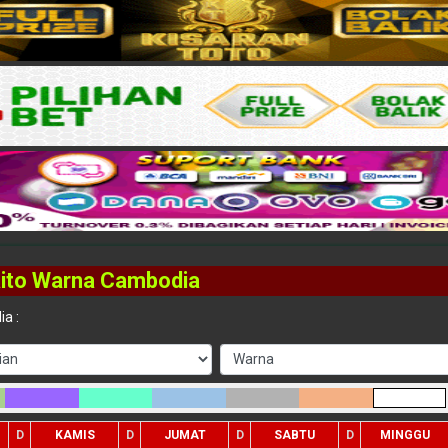
ito Warna Cambodia
a :
D
KAMIS
D
JUMAT
D
SABTU
D
MINGGU