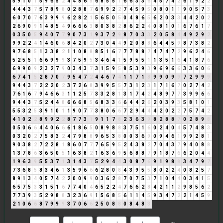
5
9
1
0
1
5
9
6
5
2
4
4
8
6
5
6
8
5
5
1
6
6
3
3
6
4
5
7
4
2
6
1
9
2
2
4
4
4
3
7
5
7
8
9
8
0
2
8
8
7
6
9
9
2
2
7
4
5
9
5
0
8
0
1
1
9
0
5
7
3
6
0
7
0
7
6
3
9
9
9
6
2
8
2
1
5
6
5
0
5
0
4
8
6
5
6
2
0
3
3
4
4
2
0
2
2
6
9
0
9
1
4
8
5
4
9
6
6
6
3
8
0
3
8
2
8
6
2
2
4
0
8
1
0
1
6
7
6
1
7
0
3
5
0
5
9
4
0
7
7
9
0
7
3
1
9
3
7
2
9
8
7
0
3
3
2
0
5
8
4
4
9
2
9
2
9
9
2
2
4
1
4
6
0
6
8
4
2
0
2
7
3
0
4
4
9
2
0
8
8
6
4
4
5
9
8
7
3
8
2
9
7
6
8
5
1
3
3
8
2
1
1
0
8
8
8
5
1
6
7
7
7
8
8
7
4
7
4
7
2
9
6
2
4
6
5
2
5
5
1
6
6
9
9
9
3
7
5
9
5
3
4
6
4
1
5
9
5
5
1
1
3
5
1
6
4
1
8
7
6
6
9
9
0
9
2
3
2
7
9
0
3
4
3
7
3
1
5
9
5
8
5
3
9
3
9
6
9
6
6
3
3
6
0
6
6
7
4
1
5
2
8
7
0
7
9
5
4
7
2
4
4
6
7
4
1
1
7
1
8
9
9
0
9
9
7
2
9
9
9
9
4
4
3
7
2
2
2
0
2
3
7
2
6
8
3
9
9
5
5
7
3
1
2
3
1
7
1
6
7
0
2
7
4
2
7
6
1
6
7
9
4
6
6
3
1
1
2
5
7
3
3
2
8
1
3
1
7
4
2
4
8
9
7
7
3
9
9
6
6
9
4
4
3
7
5
2
4
4
8
6
6
6
8
5
6
8
3
3
6
6
4
4
2
6
2
0
3
9
3
5
8
1
0
1
5
5
3
2
5
3
9
1
0
1
1
9
0
7
7
3
8
0
6
6
7
2
9
4
4
4
2
0
2
2
7
5
7
4
2
4
1
0
2
2
8
9
9
2
2
8
7
7
3
1
9
1
1
7
8
2
3
6
3
9
8
2
8
8
7
0
2
8
9
8
0
5
0
6
6
4
4
0
6
6
6
1
8
6
5
0
8
9
8
8
3
7
5
1
6
0
2
4
0
4
5
7
4
8
3
0
3
2
0
2
7
5
8
3
2
4
7
9
8
8
9
6
5
3
8
0
0
3
6
9
0
9
4
6
1
9
9
2
8
1
9
0
3
8
2
7
2
2
8
1
8
6
0
7
7
7
6
5
9
5
2
4
3
8
2
7
0
4
3
7
9
4
0
8
8
1
3
7
8
6
3
6
5
0
5
1
6
3
8
2
1
6
3
6
9
5
6
8
8
7
9
1
8
7
6
6
2
0
4
4
1
9
6
3
9
5
5
3
7
1
3
1
4
3
7
5
2
9
4
4
3
0
8
7
6
9
1
9
8
8
3
4
7
9
7
7
3
6
8
5
8
3
4
6
1
3
5
9
6
6
6
2
8
0
8
4
3
9
5
5
8
0
2
2
4
0
8
2
5
7
8
9
1
3
4
0
5
7
4
2
2
0
0
9
9
0
3
6
2
8
7
0
7
5
3
7
1
0
4
4
0
3
4
1
5
6
5
7
5
3
3
1
5
1
6
7
7
4
0
4
6
5
2
2
4
7
6
6
2
8
4
2
1
1
2
9
8
5
6
2
7
7
3
9
3
5
2
9
8
8
3
2
3
6
9
1
5
6
8
5
6
1
1
4
5
9
3
4
7
2
2
1
4
5
9
2
1
0
6
6
8
7
9
9
9
3
7
0
6
6
2
5
0
8
8
0
8
4
8
3