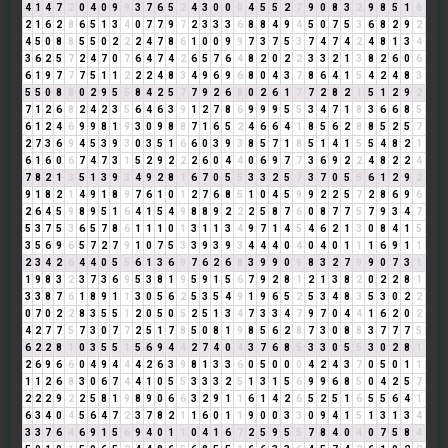
4
1
4
7
2
0
4
0
9
9
3
7
6
5
2
4
3
0
0
0
4
5
5
2
7
9
0
8
3
2
9
8
5
1
6
2
1
6
2
8
6
5
1
3
4
0
7
7
9
7
2
3
3
3
6
8
8
4
9
4
5
0
7
5
3
6
8
2
9
2
4
5
0
8
8
5
5
0
2
2
2
4
7
8
6
1
0
0
9
9
7
3
7
5
3
7
4
7
4
2
4
8
1
3
4
3
6
2
5
7
2
4
7
0
7
6
4
7
4
2
6
5
7
6
4
8
2
0
2
2
3
3
2
1
3
8
2
6
0
6
6
1
9
7
7
7
5
1
1
2
2
2
4
8
3
4
9
6
9
6
8
0
4
3
7
8
6
4
1
5
4
2
4
8
3
5
5
0
8
8
0
2
9
5
5
8
4
2
5
7
7
9
2
6
8
0
2
6
1
7
7
2
8
2
1
5
1
2
9
2
7
1
2
6
8
2
4
2
3
5
6
4
6
3
9
1
2
7
8
6
9
9
9
5
5
3
4
7
1
8
3
6
6
8
5
6
1
2
4
6
9
9
8
1
9
3
0
9
8
8
7
1
6
5
2
4
6
6
4
1
8
5
6
2
8
8
5
2
5
7
2
7
3
6
9
4
5
3
9
3
0
3
5
1
6
6
0
3
9
3
8
5
7
1
8
5
1
4
1
5
5
4
8
2
1
6
1
6
0
6
7
4
7
3
1
5
2
9
2
2
2
6
0
4
4
0
6
9
7
7
3
6
9
2
2
4
8
2
2
4
7
8
2
1
3
5
1
3
9
3
4
9
2
8
1
6
7
0
5
5
3
3
2
5
7
3
7
0
5
5
6
1
2
9
2
9
1
8
2
1
4
9
1
8
9
7
6
1
0
1
2
7
6
8
5
1
0
4
5
9
9
2
2
5
7
2
8
6
9
6
2
6
4
5
9
8
9
5
1
6
4
1
5
4
9
8
8
9
2
2
2
5
8
7
6
0
8
7
7
5
7
9
3
4
7
5
3
7
5
3
6
5
7
8
6
1
1
1
0
1
3
1
1
3
4
9
7
1
4
5
4
6
2
1
3
0
8
4
1
5
3
5
6
9
6
5
7
2
7
9
1
0
7
5
3
3
9
3
9
3
4
4
4
0
4
0
4
0
1
1
1
6
9
1
1
2
3
4
2
6
4
4
0
5
5
6
1
3
6
9
7
6
2
6
8
3
9
9
0
9
8
3
2
7
9
9
0
7
3
1
1
9
8
3
2
3
7
3
6
9
5
3
8
1
9
5
9
1
5
6
7
9
2
8
1
2
1
3
8
2
0
2
2
8
1
3
3
8
7
6
1
8
9
1
1
3
0
5
6
2
5
3
5
4
9
1
9
6
5
2
5
3
4
8
3
5
3
0
2
2
0
7
0
2
2
8
3
5
5
1
2
0
5
0
5
2
5
1
3
4
7
3
3
4
7
9
7
0
4
4
1
6
2
0
2
4
2
7
7
5
7
3
0
7
7
2
5
1
7
8
5
0
8
1
9
8
5
6
2
8
7
3
0
8
8
3
7
7
7
5
6
2
2
8
1
0
3
5
5
1
5
6
9
4
4
2
7
4
0
4
3
7
6
8
5
3
3
0
5
5
3
0
2
8
1
2
6
9
6
6
0
4
9
4
4
4
2
6
3
9
8
1
3
3
6
0
5
0
0
0
4
2
4
3
7
0
5
0
1
1
1
1
2
6
8
3
0
6
7
4
4
1
0
5
5
3
3
3
2
5
1
3
1
5
6
9
9
6
8
5
0
4
2
5
7
2
2
2
9
2
2
5
8
1
9
8
9
0
6
6
3
2
9
1
1
6
1
4
2
6
5
2
5
1
6
5
5
6
4
1
6
3
4
0
4
5
6
4
7
2
3
7
8
2
1
1
6
0
1
1
9
0
0
3
3
0
9
4
1
5
1
3
1
3
4
3
3
7
6
4
6
9
1
5
6
9
4
0
1
1
0
4
1
6
7
2
5
9
5
5
7
8
4
0
4
0
7
5
8
4