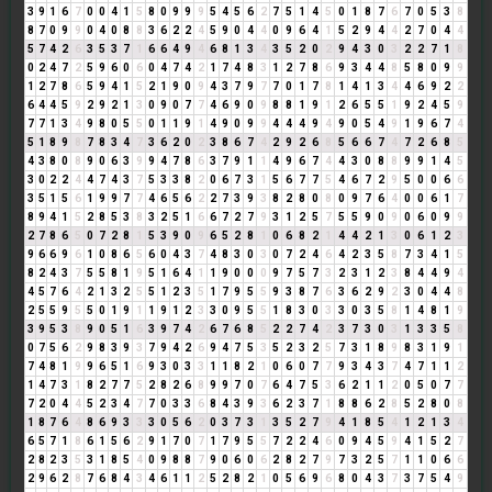
3
9
1
6
7
0
0
4
1
5
8
0
9
9
9
5
4
5
6
2
7
5
1
4
5
0
1
8
7
6
7
0
5
3
8
8
7
0
9
9
0
4
0
8
8
3
6
2
2
4
5
9
0
4
4
0
9
6
4
1
5
2
9
4
4
2
7
0
4
4
5
7
4
2
6
3
5
3
7
1
6
6
4
9
4
6
8
1
3
4
3
5
2
0
2
9
4
3
0
3
2
2
7
1
8
0
2
4
7
2
5
9
6
0
6
0
4
7
4
2
1
7
4
8
3
1
2
7
8
6
9
3
4
4
8
5
8
0
9
9
1
2
7
8
6
5
9
4
1
5
2
1
9
0
9
4
3
7
9
7
7
0
1
7
8
1
4
1
3
4
4
6
9
2
2
6
4
4
5
9
2
9
2
1
3
0
9
0
7
7
4
6
9
0
9
8
8
1
9
1
2
6
5
5
1
9
2
4
5
9
7
7
1
3
4
9
8
0
5
5
0
1
1
9
1
4
9
0
9
9
4
4
4
9
4
9
0
5
4
9
1
9
6
7
4
5
1
8
9
8
7
8
3
4
7
3
6
2
0
2
3
8
6
7
4
2
9
2
6
8
5
6
6
7
4
7
2
6
8
5
4
3
8
0
8
9
0
6
3
9
9
4
7
8
6
3
7
9
1
1
4
9
6
7
4
4
3
0
8
8
9
9
1
4
5
3
0
2
2
4
4
7
4
3
7
5
3
3
8
2
0
6
7
3
1
5
6
7
7
5
4
6
7
2
9
5
0
0
6
6
3
5
1
5
6
1
9
9
7
7
4
6
5
6
2
2
7
3
9
3
8
2
8
0
8
0
9
7
6
4
0
0
6
1
7
8
9
4
1
5
2
8
5
3
8
3
2
5
1
6
6
7
2
7
9
3
1
2
5
7
5
5
9
0
9
0
6
0
9
9
2
7
8
6
5
0
7
2
8
1
5
3
9
0
9
6
5
2
8
1
0
6
8
2
1
4
4
2
1
3
0
6
1
2
3
9
6
6
9
6
1
0
8
6
5
6
0
4
3
7
4
8
3
0
3
0
7
2
4
6
4
2
3
5
8
7
3
4
1
5
8
2
4
3
7
5
5
8
1
9
5
1
6
4
1
1
9
0
0
0
9
7
5
7
3
2
3
1
2
3
8
4
4
9
4
4
5
7
6
4
2
1
3
2
5
5
1
2
3
5
1
7
9
5
5
9
3
8
7
6
3
6
2
9
2
3
0
4
4
8
2
5
5
9
5
5
0
1
9
1
1
9
1
2
3
3
0
9
5
5
1
8
3
0
3
3
0
3
5
8
1
4
8
1
9
3
9
5
3
8
9
0
5
1
6
3
9
7
4
2
6
7
6
8
5
2
2
7
4
2
3
7
3
0
3
1
3
3
5
8
0
7
5
6
2
9
8
3
9
3
7
9
4
2
6
9
4
7
5
3
5
2
3
2
5
7
3
1
8
9
8
3
1
9
1
7
4
8
1
9
9
6
5
1
6
9
3
0
3
3
1
1
8
2
1
0
6
0
7
7
9
3
4
3
7
4
7
1
1
2
1
4
7
3
1
8
2
7
7
5
2
8
2
6
8
9
9
7
0
7
6
4
7
5
3
6
2
1
1
2
0
5
0
7
7
7
2
0
4
4
5
2
3
4
7
7
0
3
3
6
8
4
3
9
3
6
2
3
7
1
8
8
6
2
8
5
2
8
0
8
1
8
7
6
4
8
6
9
3
3
3
0
5
6
2
0
3
7
3
1
3
5
2
7
9
4
1
8
5
4
1
2
1
3
4
6
5
7
1
8
6
1
5
6
2
9
1
7
0
7
1
7
9
5
5
7
2
2
4
6
0
9
4
5
9
4
1
5
2
7
2
8
2
3
5
3
1
8
5
4
0
9
8
8
7
9
0
6
0
6
2
8
2
7
9
7
3
2
5
7
1
1
0
6
6
2
9
6
2
8
7
6
8
4
3
4
6
1
1
2
5
2
8
2
1
0
5
6
9
6
8
0
4
3
7
3
7
5
4
9