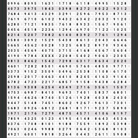
0
9
9
6
6
8
0
9
5
5
1
6
3
1
4
1
7
1
8
9
6
1
1
8
9
4
9
9
5
5
1
5
2
8
1
4
0
7
3
1
3
9
7
5
3
1
8
4
3
7
0
3
9
8
8
8
2
7
2
9
8
0
2
2
4
9
3
1
2
3
7
6
8
4
3
9
4
1
3
4
4
3
2
9
2
3
2
9
1
1
2
5
9
6
6
7
9
5
3
8
8
7
1
3
4
7
6
1
9
1
6
7
1
0
1
6
1
0
2
2
9
4
3
2
5
6
3
4
2
6
2
0
3
2
5
9
1
2
0
2
6
2
8
0
8
7
1
2
1
3
9
8
3
5
8
7
6
1
8
9
8
9
3
3
6
1
5
6
7
4
9
0
6
1
7
0
4
5
6
2
4
5
1
8
9
2
2
3
6
9
1
2
9
4
4
6
9
7
0
7
7
1
2
2
4
1
0
2
5
7
8
2
1
4
5
5
2
0
7
7
7
0
8
2
1
6
1
4
0
4
8
3
9
2
2
7
7
6
1
7
1
2
9
4
4
3
5
8
0
8
3
0
9
2
2
1
5
2
9
2
5
4
3
8
2
8
6
1
3
4
2
0
4
3
7
6
6
4
6
1
5
6
6
5
2
4
5
6
2
8
0
0
2
8
1
1
3
2
5
7
6
8
5
2
7
8
9
7
0
7
9
3
4
6
1
2
0
3
5
8
4
5
6
9
6
4
0
7
5
3
3
7
1
5
6
4
1
6
8
5
4
5
6
7
4
5
6
0
4
4
4
1
9
0
9
9
7
8
4
3
X
X
X
X
X
2
2
0
8
8
5
4
0
2
2
9
0
6
3
9
2
3
0
5
5
9
8
1
3
4
8
4
6
2
8
1
5
4
2
6
7
2
9
8
8
6
3
1
7
8
8
6
3
4
7
2
0
2
0
2
4
6
0
1
1
7
2
8
2
1
8
5
0
1
1
4
6
9
0
9
5
7
6
0
6
4
8
5
0
5
9
7
7
1
8
0
3
7
3
1
9
1
5
2
7
3
5
0
9
9
0
4
9
6
6
2
5
3
8
2
1
1
0
8
8
6
1
7
0
7
2
5
9
8
8
2
0
1
7
8
0
4
6
3
9
4
4
1
0
1
8
2
4
5
9
4
1
6
3
9
9
1
4
4
8
6
7
8
2
1
4
7
2
3
5
2
2
1
7
8
6
8
5
7
3
9
1
5
8
4
9
4
3
8
2
6
2
8
4
3
8
1
3
6
9
9
3
0
8
8
6
2
5
4
9
4
3
4
9
4
2
7
1
6
7
3
5
6
1
7
1
5
0
7
7
4
7
5
3
8
6
9
8
7
6
8
4
1
0
1
9
6
9
3
3
7
4
0
1
1
5
8
3
7
1
6
8
0
1
1
1
5
9
4
4
4
6
2
6
8
8
7
4
0
4
5
1
2
6
8
1
9
2
8
1
4
0
3
8
2
2
4
3
0
3
9
4
4
7
2
5
1
4
8
3
7
4
5
1
6
8
6
0
2
2
9
2
6
7
4
9
6
1
3
4
7
3
0
1
1
5
6
8
3
2
0
9
2
6
8
6
8
1
2
3
2
6
8
1
9
8
1
7
1
8
9
2
3
7
1
5
8
9
0
9
1
9
7
1
8
2
1
7
6
4
7
2
7
9
7
4
8
7
5
3
4
5
7
1
8
4
1
0
6
6
8
1
9
7
7
7
8
5
9
5
4
3
2
5
7
0
1
2
3
5
4
1
9
5
5
4
1
4
8
3
8
6
4
3
7
4
5
3
6
9
8
3
7
6
4
1
7
0
8
8
8
1
0
1
1
9
1
8
8
7
7
5
5
9
5
1
8
9
2
2
5
3
9
8
8
7
0
6
3
9
0
2
4
6
1
9
9
8
8
7
0
2
7
9
7
0
6
4
2
6
5
3
6
8
5
8
1
0
3
3
4
9
2
1
3
6
0
0
1
1
9
8
1
8
9
3
2
6
4
1
0
4
4
3
7
2
6
1
1
2
5
9
0
8
8