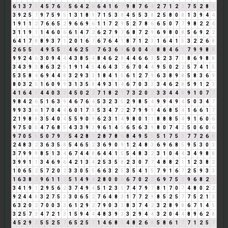
6
1
3
7
1
4
5
7
6
4
5
6
4
2
6
6
4
1
6
7
9
8
7
6
4
2
7
1
2
3
7
5
2
8
1
3
9
2
5
7
9
7
5
9
5
1
3
1
8
9
7
1
5
3
8
4
5
5
3
8
2
5
8
0
8
1
3
9
4
4
1
9
1
1
2
7
6
6
5
2
9
6
6
9
6
1
1
7
2
9
5
2
7
8
6
6
5
0
7
7
9
8
2
2
4
3
1
1
9
1
1
4
6
0
6
6
1
4
7
2
6
2
7
9
7
6
8
7
2
9
6
9
8
0
8
5
6
9
2
2
6
4
1
7
8
8
9
3
7
1
2
0
1
6
7
6
7
6
4
1
8
7
1
2
3
1
6
4
1
5
3
2
2
6
8
2
6
5
5
1
4
9
5
5
1
4
6
2
5
7
7
6
3
6
9
6
0
0
4
4
8
8
4
6
1
7
9
9
8
8
9
9
2
4
6
3
0
9
4
4
4
3
8
5
4
8
4
6
2
8
4
4
6
6
3
5
2
3
7
1
8
6
9
8
8
3
4
3
9
3
8
6
3
2
5
1
9
1
4
5
4
6
4
3
7
6
7
0
4
4
9
5
0
2
2
5
7
4
1
5
5
3
5
8
4
6
9
4
4
8
3
2
9
3
3
1
8
4
1
5
6
1
2
7
9
6
3
8
9
8
5
8
3
6
9
8
0
3
2
5
1
6
0
9
9
3
1
3
5
8
4
9
3
1
4
6
7
0
3
3
3
4
6
2
8
5
9
1
2
3
4
1
6
4
1
4
4
0
3
3
4
5
0
2
2
7
1
8
2
1
7
3
2
0
2
3
3
4
4
8
9
1
0
7
7
9
8
4
2
6
5
1
6
3
9
4
6
7
6
4
5
3
2
3
5
2
9
8
5
4
9
9
4
9
4
5
0
3
4
7
9
9
3
3
6
1
7
0
4
4
6
0
1
7
8
5
3
4
7
2
2
7
9
9
9
4
6
8
5
4
1
6
6
1
7
2
1
9
8
8
3
5
4
0
4
5
5
9
0
9
6
2
3
1
4
9
8
0
1
1
8
8
8
5
4
9
1
6
0
6
9
7
5
0
5
4
7
6
8
5
4
3
3
9
3
9
6
1
4
5
6
5
6
3
9
8
0
7
4
2
5
0
6
0
6
9
7
0
5
5
5
0
7
9
7
5
4
2
8
1
2
8
7
8
6
8
4
9
5
5
5
1
7
5
3
7
7
2
6
8
2
4
8
3
2
3
6
3
5
8
5
4
6
5
2
3
6
9
0
9
1
2
4
8
3
6
9
6
8
5
9
5
3
0
3
3
7
9
9
9
8
5
1
3
4
6
7
4
4
8
6
4
4
1
5
5
4
8
3
2
3
1
0
4
4
3
4
9
8
8
3
9
9
1
1
3
4
6
9
6
4
2
1
3
4
2
5
3
5
8
2
3
0
7
7
4
8
8
2
1
1
2
3
8
2
1
0
6
5
2
5
7
2
0
2
3
3
0
5
5
6
6
3
2
5
3
5
4
1
5
7
9
1
6
7
2
5
9
3
3
1
6
3
8
2
9
6
1
1
2
5
1
4
9
4
2
8
0
0
0
6
7
0
2
2
6
9
7
5
3
9
6
8
2
1
3
4
1
9
1
2
9
5
6
2
3
7
4
9
4
5
1
2
3
5
7
4
7
9
7
8
1
7
0
7
4
8
0
2
2
9
2
4
4
8
3
2
7
5
3
3
0
6
5
2
7
6
4
8
3
1
7
7
2
9
8
5
2
5
7
7
5
2
1
3
6
3
2
0
2
7
0
0
3
3
6
1
2
9
2
7
9
0
3
3
8
3
7
4
2
3
2
8
9
8
6
7
1
4
5
3
2
5
7
3
4
7
2
1
3
1
5
9
4
4
4
8
3
9
3
3
2
9
4
4
3
2
0
4
4
8
9
6
2
8
4
5
2
9
2
5
5
2
5
7
6
5
2
5
7
1
4
6
8
5
4
8
2
6
8
5
8
6
1
7
7
1
2
5
7