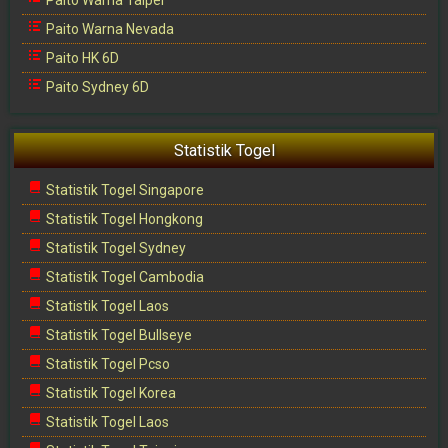
Paito Warna Taipei
Paito Warna Nevada
Paito HK 6D
Paito Sydney 6D
Statistik Togel
Statistik Togel Singapore
Statistik Togel Hongkong
Statistik Togel Sydney
Statistik Togel Cambodia
Statistik Togel Laos
Statistik Togel Bullseye
Statistik Togel Pcso
Statistik Togel Korea
Statistik Togel Laos