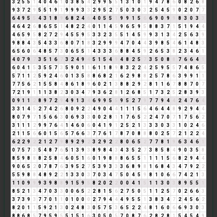
3
2
5
5
1
4
0
4
6
1
0
3
8
5
4
2
9
9
5
5
1
3
1
0
1
9
4
7
8
6
0
8
2
6
8
9
3
7
2
9
5
5
1
9
1
9
9
9
3
3
2
9
5
2
7
5
0
3
0
3
2
5
4
5
9
0
2
0
7
7
6
4
9
5
5
4
3
1
8
9
6
8
2
4
6
4
0
5
5
1
9
9
1
5
6
6
9
0
9
9
8
3
0
3
3
4
6
4
2
6
8
6
5
5
1
4
8
2
2
4
0
1
1
4
5
9
6
5
9
5
8
8
3
7
1
5
1
9
4
4
4
6
5
9
5
8
2
7
2
9
4
5
5
9
5
3
3
2
3
5
5
1
4
5
9
9
3
1
3
4
2
5
6
3
9
9
8
8
4
3
5
4
3
3
6
8
0
7
1
8
3
2
9
9
9
4
7
0
4
4
3
9
8
5
4
6
1
4
8
3
6
5
6
0
6
4
8
5
7
3
0
6
5
5
1
4
3
3
3
6
8
8
4
5
9
2
6
5
3
8
2
3
4
6
1
4
0
7
9
7
3
5
1
6
7
3
2
4
9
4
5
1
5
4
9
4
8
2
5
7
3
5
0
8
8
7
6
6
4
1
6
0
4
1
5
3
5
5
7
3
5
9
0
1
1
6
1
1
8
9
8
3
2
2
4
2
5
9
5
5
7
4
8
6
5
5
7
1
1
2
5
9
2
4
6
0
1
3
5
8
8
6
8
2
1
6
2
9
8
8
2
5
7
8
6
3
9
9
1
1
7
7
5
6
2
1
5
5
8
4
8
6
1
8
9
6
0
2
1
3
8
8
2
9
2
8
1
1
6
7
8
8
7
0
7
7
2
1
9
1
1
1
3
8
2
3
0
3
4
7
9
3
6
2
8
1
2
6
8
5
1
7
3
2
5
2
8
3
9
3
0
9
1
1
2
8
9
7
2
9
4
9
1
3
4
6
9
9
5
5
9
5
2
7
9
7
7
9
4
4
2
4
7
6
4
3
3
1
4
5
2
7
4
2
6
8
0
9
2
2
4
9
0
4
4
1
1
1
5
6
4
6
4
4
8
9
2
9
4
4
8
0
7
9
7
1
5
6
6
3
0
6
9
3
3
0
0
2
8
1
1
7
6
5
2
2
4
7
0
7
1
7
5
6
2
3
1
1
1
2
9
9
7
6
4
1
4
6
0
6
0
4
1
9
1
2
5
2
1
3
3
3
0
3
3
1
0
2
4
6
2
1
1
5
6
6
0
1
5
6
5
7
6
6
3
7
7
6
1
7
8
7
0
8
8
8
0
2
5
7
2
1
2
2
4
6
2
2
9
2
2
1
2
7
9
8
9
2
9
2
3
2
9
2
2
8
0
6
5
2
7
7
8
1
9
6
3
4
6
1
0
7
5
7
3
5
4
8
7
6
5
1
3
9
3
8
9
8
4
3
4
3
5
2
7
3
8
5
8
4
9
0
3
5
8
8
5
9
8
8
8
2
5
8
4
6
0
5
1
6
0
1
9
8
8
8
6
5
5
1
1
1
1
5
6
8
2
9
4
4
9
0
6
5
2
0
7
8
7
6
3
9
5
2
7
5
3
9
3
3
3
6
8
9
8
1
6
8
4
3
4
7
9
2
2
5
5
9
8
8
4
8
9
2
2
1
3
3
0
3
7
0
3
4
7
5
0
4
5
9
8
1
0
6
6
7
4
2
1
3
1
1
0
9
9
9
3
9
8
8
9
1
5
9
5
8
2
0
2
2
0
0
4
1
5
1
1
3
0
3
8
9
5
5
1
8
5
2
1
3
4
7
0
3
3
0
0
6
5
2
2
8
1
5
6
2
7
5
0
5
1
1
2
5
7
0
2
6
6
3
3
7
3
9
3
7
7
0
1
1
0
1
0
0
0
2
7
9
4
4
4
9
5
5
1
3
8
3
4
7
2
4
5
6
2
8
2
0
1
1
5
9
2
1
3
0
2
4
8
3
0
5
7
5
3
6
5
2
2
4
8
1
6
0
6
6
9
3
0
3
8
8
6
8
5
7
9
5
9
5
5
1
5
1
6
3
0
5
0
5
7
0
8
7
6
2
8
2
8
1
5
4
5
4
9