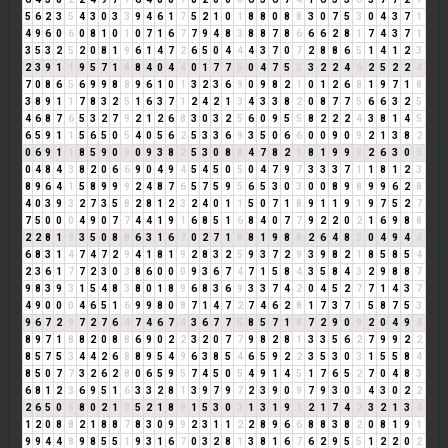
5
6
2
3
5
4
3
0
3
3
9
4
6
1
7
5
2
1
0
1
8
8
0
8
8
3
0
7
5
3
0
4
3
7
1
4
9
6
0
6
0
8
1
0
1
0
7
1
6
7
7
9
4
8
3
8
8
7
8
6
6
6
2
8
1
7
4
3
7
1
3
5
3
2
5
2
0
8
1
9
6
1
4
7
2
6
5
0
4
4
4
3
7
0
7
2
8
8
6
5
1
4
1
2
3
2
3
9
1
1
9
5
7
1
8
8
4
0
4
4
0
1
7
7
5
0
4
7
5
3
3
2
2
4
6
2
5
2
2
4
7
0
8
6
5
6
9
9
8
8
9
6
1
0
1
3
2
3
6
9
0
9
8
2
1
0
1
2
6
8
1
9
7
1
8
3
8
9
1
1
7
8
3
2
5
1
6
3
7
1
2
4
2
1
3
4
3
3
8
2
0
8
7
7
5
6
6
3
2
5
4
6
8
7
6
5
3
2
7
9
2
1
2
6
8
3
0
3
2
5
6
0
9
5
5
8
2
2
2
4
3
8
1
4
5
6
5
9
1
1
5
6
5
0
5
4
0
5
6
2
5
3
3
6
9
3
5
0
6
6
0
0
9
0
9
2
1
3
8
2
0
6
9
1
1
8
5
9
0
9
0
9
3
8
2
5
3
0
8
8
4
7
8
2
1
8
1
9
9
9
2
6
3
0
3
0
4
8
4
3
8
2
0
6
6
9
0
4
9
4
5
4
5
0
5
0
4
7
9
7
3
3
3
7
1
1
8
1
2
3
8
9
6
4
1
5
8
9
9
9
2
4
8
7
6
5
7
5
9
5
6
5
3
0
3
0
0
8
9
8
9
9
6
2
8
4
0
3
9
3
2
7
3
5
8
2
8
1
2
3
2
4
0
1
1
5
0
7
1
8
9
1
1
9
1
9
7
5
2
7
7
5
0
0
0
4
9
0
7
7
4
4
1
9
1
6
8
5
1
6
8
4
0
7
7
9
2
2
0
2
1
6
9
8
8
2
2
8
1
9
3
5
0
8
8
6
3
1
6
7
0
2
7
1
8
8
1
9
8
8
2
6
4
8
3
0
4
9
4
4
6
8
3
1
4
7
4
7
2
9
4
1
8
1
9
2
8
3
2
5
9
3
7
2
9
3
9
8
2
1
8
5
8
5
4
2
3
6
1
7
7
2
3
0
3
8
6
0
0
0
9
3
6
7
4
7
1
5
8
4
3
5
8
4
3
2
9
8
8
7
9
8
3
9
3
1
5
4
8
3
8
0
1
8
9
6
8
3
6
9
3
3
7
4
2
0
4
5
2
7
7
1
4
3
7
4
9
0
0
0
4
6
5
1
6
9
9
8
0
8
7
1
4
7
2
7
4
6
2
8
1
7
3
7
1
5
8
7
5
3
9
6
7
2
9
7
2
7
6
4
7
4
6
7
4
3
6
7
7
5
8
5
7
1
8
7
2
9
0
9
2
0
4
9
4
8
9
7
1
8
8
2
0
8
8
6
9
0
2
2
3
2
0
7
7
9
8
2
8
1
3
3
5
6
2
7
9
9
2
2
8
5
7
5
3
4
4
2
6
8
8
9
5
4
9
6
3
8
5
4
6
5
9
2
2
3
5
3
0
3
1
5
5
8
4
8
5
0
7
7
3
2
6
2
8
0
6
5
9
5
7
4
5
0
5
4
9
1
4
5
1
7
6
5
2
7
0
4
8
3
6
8
1
2
3
6
9
5
1
6
3
3
2
8
1
3
9
7
9
7
2
3
9
0
9
7
9
3
0
3
4
3
0
2
2
2
6
5
0
5
8
0
2
1
3
5
2
1
8
9
1
5
3
0
3
1
3
1
9
1
2
1
7
4
2
3
2
1
3
4
1
2
0
8
8
2
1
8
8
7
8
3
0
9
9
2
3
1
1
2
2
8
9
6
6
8
8
3
8
2
0
8
1
9
1
9
9
4
4
8
9
8
5
5
1
9
3
1
6
7
0
3
2
8
1
3
8
1
6
7
6
2
9
5
5
1
2
2
0
2