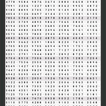
4
7
7
8
6
9
5
8
4
3
9
8
7
6
4
3
6
7
4
2
3
8
8
0
8
0
6
5
8
4
3
9
8
0
8
7
9
9
1
1
2
2
3
6
9
1
2
2
7
9
6
8
1
3
4
8
3
6
2
8
9
9
5
5
1
4
8
7
2
9
9
1
8
3
2
8
8
9
9
9
3
7
0
5
5
7
2
9
9
9
0
1
4
9
4
8
5
1
2
3
5
0
8
0
8
4
0
5
4
9
3
1
2
6
8
0
6
9
7
7
4
1
4
4
8
2
1
1
3
4
2
2
8
1
9
6
1
3
5
8
7
8
5
4
9
5
7
0
4
4
6
9
1
8
9
2
9
7
8
6
3
9
2
2
4
5
1
3
2
5
2
1
7
0
7
1
5
2
0
2
3
7
0
9
9
4
8
9
3
3
9
8
6
2
8
7
0
6
5
2
3
8
0
3
3
2
2
0
5
5
8
1
9
4
4
2
5
5
9
5
8
8
7
1
8
3
6
8
5
4
2
2
8
8
7
7
6
0
6
6
1
0
6
5
2
9
0
4
6
1
4
0
8
0
8
3
6
9
8
8
2
4
9
6
6
2
5
8
6
5
0
1
6
1
7
4
1
5
6
2
3
5
7
3
1
6
5
7
3
1
7
8
0
3
3
2
9
4
0
4
4
7
1
6
7
2
6
1
4
5
1
9
7
1
8
4
8
4
3
7
8
9
6
4
1
4
1
4
2
6
4
8
7
5
3
4
2
6
8
5
4
0
4
9
4
1
4
1
4
5
1
8
9
9
9
3
6
6
2
8
5
3
9
1
1
1
8
6
5
2
8
2
2
0
2
7
6
1
2
3
2
8
0
3
3
3
7
0
5
5
8
5
2
3
5
9
7
0
5
5
6
0
9
4
4
6
7
9
9
9
1
7
5
1
6
5
1
4
5
9
4
8
6
2
8
2
5
4
6
1
1
8
6
8
5
5
4
9
1
1
7
1
2
7
9
2
4
3
3
6
7
1
2
5
7
5
3
3
1
4
2
7
9
1
1
1
9
4
4
8
5
8
8
7
6
2
8
9
2
2
8
7
2
9
2
8
5
7
7
5
9
7
0
4
4
8
9
1
0
1
7
3
0
6
6
0
0
6
8
5
1
0
7
5
3
1
2
8
3
2
7
2
5
4
9
6
1
2
2
4
7
5
3
6
9
2
5
5
0
5
5
2
0
6
6
0
5
4
5
9
2
0
0
9
9
6
8
9
6
6
8
5
4
9
4
1
4
2
7
9
4
1
3
4
7
0
2
3
8
2
0
3
5
1
6
7
3
0
6
6
5
4
4
5
9
7
4
4
7
2
8
2
0
8
8
9
8
2
9
2
9
6
5
2
7
3
8
4
9
4
7
4
9
1
1
4
0
5
8
4
6
9
4
2
6
5
0
9
5
5
4
0
4
7
2
4
0
1
8
9
2
9
4
5
9
7
3
7
9
7
5
7
3
9
3
8
9
2
8
1
4
2
1
1
2
2
0
3
4
7
1
9
2
6
8
7
6
1
6
7
7
0
2
0
2
0
6
3
1
4
5
1
2
2
4
6
3
8
0
8
9
1
8
9
8
5
9
2
9
2
2
0
0
6
6
3
9
6
3
9
0
0
9
1
1
9
8
3
2
5
5
4
1
8
9
7
3
0
3
3
1
0
2
0
2
6
4
3
9
3
8
0
7
6
4
2
0
6
2
8
5
4
6
8
5
4
3
5
1
6
9
8
9
1
1
6
4
2
3
5
3
4
2
8
1
1
0
0
1
1
8
9
6
9
6
7
1
2
5
7
7
3
1
4
5
6
9
2
2
4
5
0
1
6
7
0
8
1
4
5
2
5
3
7
1
0
1
8
1
9
5
5
2
9
2
6
1
8
4
3
7
6
7
0
7
0
9
3
8
2
9
0
3
2
5
1
7
8
6
5
2
6
9
5
5
5
1
1
0
1
5
7
7
5
3
4
2
8
8
7
5
4
2
3
5
9
1
0
3
3
6
1
5
6
2
3
5
4
8
3