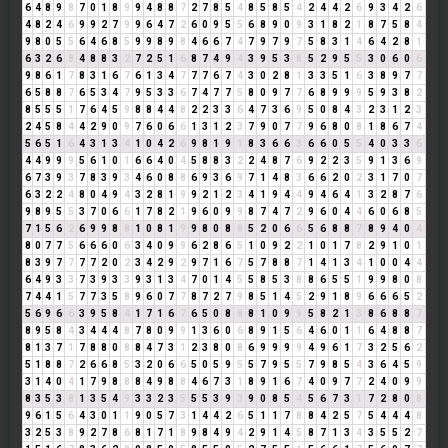
6
4
8
9
8
7
0
1
8
9
9
4
8
8
7
2
7
8
5
4
8
5
8
5
4
2
4
4
2
6
9
3
4
2
6
4
8
2
4
6
9
9
2
7
9
9
6
4
7
2
6
0
9
5
5
6
8
9
0
9
3
1
8
2
1
8
7
5
8
4
9
8
0
5
5
6
4
6
8
5
9
9
8
9
8
4
6
6
7
4
7
9
7
9
7
5
8
3
1
4
6
4
2
8
1
6
3
2
6
8
4
8
8
3
2
7
2
5
1
6
8
7
4
9
4
3
9
5
3
8
5
2
9
5
5
3
0
6
0
6
9
8
6
1
7
8
3
1
6
7
6
1
3
4
7
7
7
6
7
4
3
0
2
8
1
3
3
5
1
6
3
8
9
7
7
6
5
8
8
7
6
5
3
4
7
9
5
3
3
6
7
4
7
7
5
8
0
9
7
7
6
8
9
9
9
5
9
3
8
2
8
5
5
5
1
7
6
4
5
9
8
8
4
4
8
2
2
3
3
6
4
7
3
6
9
5
0
8
4
3
2
3
1
2
3
2
4
5
8
4
4
2
9
0
9
7
6
0
6
6
1
3
1
2
3
7
9
0
7
7
9
6
8
0
8
1
8
6
7
4
5
6
5
1
6
4
3
1
3
4
1
0
4
2
6
9
8
1
9
1
8
3
6
6
3
6
6
0
5
5
4
0
3
3
6
4
4
9
9
9
5
6
1
0
1
6
6
4
0
4
5
8
8
3
2
2
4
8
7
6
9
2
2
3
5
9
1
3
6
9
6
7
3
9
3
7
8
3
9
3
4
6
0
8
8
6
9
3
6
9
7
1
4
8
3
6
6
2
0
2
3
1
7
0
7
6
3
2
2
4
8
0
4
9
4
3
2
8
1
9
9
2
1
2
3
4
1
9
4
4
9
4
6
4
1
3
2
8
7
6
9
8
9
5
5
3
7
0
6
6
1
7
8
2
1
9
6
0
9
9
8
7
4
7
2
9
6
0
4
4
6
0
6
8
5
7
1
5
6
2
6
9
9
8
8
1
0
8
1
9
9
8
0
8
8
5
2
0
6
6
5
6
8
8
7
8
9
4
0
4
8
0
7
7
5
6
6
6
0
6
3
4
0
9
9
6
2
8
6
5
1
0
9
2
2
1
0
1
7
8
2
9
1
0
1
8
3
9
7
7
7
7
2
0
2
3
4
2
9
2
9
7
1
6
7
5
7
8
8
7
1
4
1
3
4
1
0
0
4
4
6
4
9
3
3
7
3
9
3
3
9
3
1
3
4
7
0
1
4
5
5
8
5
3
8
8
6
5
5
1
9
9
8
0
8
7
4
4
1
5
7
7
3
5
8
9
6
0
7
7
8
7
2
7
9
8
5
1
4
5
2
9
1
8
9
6
6
6
5
2
5
6
9
6
6
3
9
5
8
4
1
7
1
6
7
6
5
0
8
8
8
1
0
9
9
5
8
2
1
3
8
6
8
8
7
8
9
5
8
4
3
4
4
4
8
7
8
0
9
9
1
3
6
0
6
8
9
1
5
6
4
6
0
1
1
6
4
8
8
7
8
1
3
7
1
7
8
8
0
8
8
4
7
3
1
2
3
8
0
8
6
9
9
9
9
4
9
6
1
7
3
2
5
6
2
5
1
8
8
7
2
6
6
8
5
3
2
0
6
6
5
0
5
9
5
5
7
9
5
5
7
9
8
5
4
3
6
4
5
9
3
1
4
0
4
1
7
9
8
8
8
4
9
8
8
4
6
7
3
1
8
9
1
6
7
4
0
9
7
7
2
4
0
9
9
8
3
5
3
8
1
3
5
4
9
3
3
2
3
5
5
5
3
9
3
9
0
8
5
4
5
6
7
3
1
7
2
8
0
8
9
6
1
5
6
4
3
0
1
1
9
0
5
7
3
1
4
4
2
6
5
1
1
7
8
8
4
2
5
7
5
4
4
4
8
3
2
5
3
8
9
2
7
8
6
8
1
7
1
8
9
8
4
9
4
2
9
1
4
5
8
7
1
3
4
3
5
5
2
7