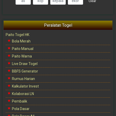
Clear
Peralatan Togel
Paito Togel HK
Bola Merah
Paito Manual
Paito Warna
Live Draw Togel
BBFS Generator
Rumus Harian
Kalkulator Invest
Kolaborasi LN
Pembalik
Pola Dasar