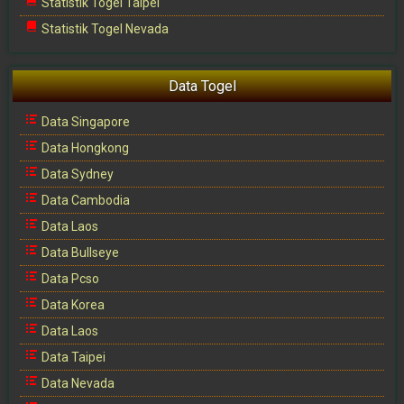
Statistik Togel Taipei
Statistik Togel Nevada
Data Togel
Data Singapore
Data Hongkong
Data Sydney
Data Cambodia
Data Laos
Data Bullseye
Data Pcso
Data Korea
Data Laos
Data Taipei
Data Nevada