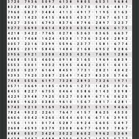
3
7
2
0
2
7
9
3
6
9
5
0
9
7
7
6
1
3
8
2
9
8
0
5
5
6
5
3
1
4
9
6
8
4
3
8
3
2
8
1
4
2
7
0
7
0
8
7
4
2
6
2
3
1
4
9
2
7
0
7
5
9
3
6
9
4
8
1
7
8
7
9
6
0
6
5
8
2
7
9
3
4
8
4
3
4
1
1
3
4
4
9
1
7
8
1
1
9
5
5
0
1
6
3
9
0
9
3
8
2
1
4
2
3
5
0
4
1
5
6
8
6
0
5
5
4
3
3
7
1
7
2
6
7
4
6
5
1
2
3
9
0
2
7
9
3
5
6
1
7
6
7
9
3
3
8
3
7
6
4
8
7
9
6
6
2
8
9
7
7
3
2
3
7
1
9
2
7
2
9
5
6
9
0
9
0
6
1
4
5
8
2
3
0
3
6
3
5
4
9
9
4
6
6
3
6
1
7
5
3
4
2
1
8
9
3
4
2
2
4
7
7
6
5
2
0
2
7
8
6
5
3
6
3
9
0
3
6
5
2
6
6
3
7
1
4
4
8
5
4
7
4
6
8
5
1
6
2
4
6
4
5
3
8
2
1
7
3
6
9
3
2
4
0
4
2
8
9
2
2
0
0
5
7
3
2
3
1
6
7
3
3
9
9
9
5
5
9
6
6
2
3
7
7
5
1
5
8
1
9
6
7
7
4
2
2
8
8
5
4
2
0
1
9
1
5
8
4
6
1
1
4
8
4
3
2
1
6
8
5
6
9
5
2
7
8
2
8
6
5
3
9
5
6
2
0
9
2
1
3
5
3
0
8
8
4
3
3
5
8
4
3
7
6
4
7
6
0
9
9
1
2
8
6
5
9
6
0
8
8
5
1
5
5
1
4
6
0
6
6
0
9
1
8
9
3
1
6
5
2
1
9
6
9
6
6
8
3
9
3
5
5
5
3
8
5
0
0
1
1
9
0
3
2
5
9
5
9
5
5
4
4
6
2
8
2
0
5
1
6
6
4
1
5
6
0
2
5
0
5
5
2
3
7
1
6
1
6
4
1
8
4
5
9
5
7
7
3
1
4
2
8
2
1
3
4
0
4
2
6
9
3
9
3
3
7
9
2
0
2
3
0
8
7
6
2
5
4
9
4
7
4
2
7
9
8
3
3
0
3
5
7
4
6
1
7
4
4
8
3
5
5
5
6
2
6
1
9
7
7
7
3
2
8
1
2
8
9
3
3
7
3
2
6
8
1
9
7
1
8
0
5
7
1
8
3
6
6
9
6
0
1
8
5
4
6
9
3
6
9
1
2
7
3
1
1
4
2
5
7
3
0
7
6
4
8
4
5
5
1
8
2
2
7
9
6
7
5
5
1
0
4
6
4
1
0
5
8
6
5
0
1
4
3
7
3
0
9
8
8
4
2
2
9
2
3
9
4
8
3
7
9
2
5
7
0
5
2
7
9
0
0
8
9
8
6
7
1
6
7
0
6
2
5
7
8
0
8
5
4
9
6
2
3
5
0
3
8
0
8
9
6
1
0
1
1
5
6
7
4
0
8
1
7
8
4
2
8
1
9
9
7
4
3
7
9
2
1
0
1
9
1
6
9
6
7
6
3
0
3
7
2
0
1
1
5
1
1
9
1
9
4
6
6
3
7
8
2
4
6
9
0
2
2
4
2
2
6
1
7
7
6
4
7
2
4
1
5
7
3
8
6
2
5
7
4
5
3
0
3
6
6
5
6
2
0
0
4
2
6
9
2
6
0
6
4
5
4
4
8
6
0
1
6
7
6
7
1
6
7
3
9
9
5
5
1
1
5
6
2
1
1
0
1
1
0
1
7
4
2
5
2
8
7
6
0
9
2
4
6
5
6
0
5
5
5
4
9
7
7
2
6
0
8
8
4
5
9
3
3
0
3
7
9
7
2
3
0
8
8
6
6
7
7
5
6
0
9
3
3
7
8
6
7
4
8
4
8
4
3
0
5
0
7
7
3
4
2
4
6
3
0
2
2
4
8
6
0
2
2
9
9
6
2
8
5
3
6
9
6
6
4
3
8
2
2
4
9
7
7
6
4
8
8
7
8
2
0
0
0
6
3
6
7
4
1
6
3
3
6
5
7
7
2
9