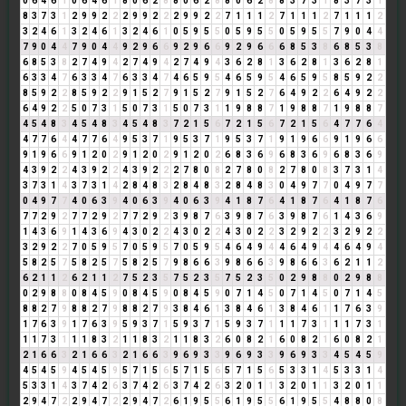
0
6
4
6
1
0
6
4
6
1
8
0
6
2
8
8
0
6
2
8
8
0
6
2
8
8
3
7
3
1
8
3
7
3
1
8
3
7
3
1
2
9
9
2
2
2
9
9
2
2
2
9
9
2
2
7
1
1
1
2
7
1
1
1
2
7
1
1
1
2
3
2
4
6
1
3
2
4
6
1
3
2
4
6
1
0
5
9
5
5
0
5
9
5
5
0
5
9
5
5
7
9
0
4
4
7
9
0
4
4
7
9
0
4
4
9
2
9
6
6
9
2
9
6
6
9
2
9
6
6
6
8
5
3
8
6
8
5
3
8
6
8
5
3
8
2
7
4
9
4
2
7
4
9
4
2
7
4
9
4
3
6
2
8
1
3
6
2
8
1
3
6
2
8
1
6
3
3
4
7
6
3
3
4
7
6
3
3
4
7
4
6
5
9
5
4
6
5
9
5
4
6
5
9
5
8
5
9
2
2
8
5
9
2
2
8
5
9
2
2
9
1
5
2
7
9
1
5
2
7
9
1
5
2
7
6
4
9
2
2
6
4
9
2
2
6
4
9
2
2
5
0
7
3
1
5
0
7
3
1
5
0
7
3
1
1
9
8
8
7
1
9
8
8
7
1
9
8
8
7
4
5
4
8
3
4
5
4
8
3
4
5
4
8
3
7
2
1
5
6
7
2
1
5
6
7
2
1
5
6
4
7
7
6
4
4
7
7
6
4
4
7
7
6
4
9
5
3
7
1
9
5
3
7
1
9
5
3
7
1
9
1
9
6
6
9
1
9
6
6
9
1
9
6
6
9
1
2
0
2
9
1
2
0
2
9
1
2
0
2
6
8
3
6
9
6
8
3
6
9
6
8
3
6
9
4
3
9
2
2
4
3
9
2
2
4
3
9
2
2
2
7
8
0
8
2
7
8
0
8
2
7
8
0
8
3
7
3
1
4
3
7
3
1
4
3
7
3
1
4
2
8
4
8
3
2
8
4
8
3
2
8
4
8
3
0
4
9
7
7
0
4
9
7
7
0
4
9
7
7
4
0
6
3
9
4
0
6
3
9
4
0
6
3
9
4
1
8
7
6
4
1
8
7
6
4
1
8
7
6
7
7
2
9
2
7
7
2
9
2
7
7
2
9
2
3
9
8
7
6
3
9
8
7
6
3
9
8
7
6
1
4
3
6
9
1
4
3
6
9
1
4
3
6
9
4
3
0
2
2
4
3
0
2
2
4
3
0
2
2
3
2
9
2
2
3
2
9
2
2
3
2
9
2
2
7
0
5
9
5
7
0
5
9
5
7
0
5
9
5
4
6
4
9
4
4
6
4
9
4
4
6
4
9
4
5
8
2
5
7
5
8
2
5
7
5
8
2
5
7
9
8
6
6
3
9
8
6
6
3
9
8
6
6
3
6
2
1
1
2
6
2
1
1
2
6
2
1
1
2
7
5
2
3
5
7
5
2
3
5
7
5
2
3
5
0
2
9
8
8
0
2
9
8
8
0
2
9
8
8
0
8
4
5
9
0
8
4
5
9
0
8
4
5
9
0
7
1
4
5
0
7
1
4
5
0
7
1
4
5
8
8
2
7
9
8
8
2
7
9
8
8
2
7
9
3
8
4
6
1
3
8
4
6
1
3
8
4
6
1
1
7
6
3
9
1
7
6
3
9
1
7
6
3
9
5
9
3
7
1
5
9
3
7
1
5
9
3
7
1
1
1
7
3
1
1
1
7
3
1
1
1
7
3
1
1
1
8
3
2
1
1
8
3
2
1
1
8
3
2
6
0
8
2
1
6
0
8
2
1
6
0
8
2
1
2
1
6
6
3
2
1
6
6
3
2
1
6
6
3
9
6
9
3
3
9
6
9
3
3
9
6
9
3
3
4
5
4
5
9
4
5
4
5
9
4
5
4
5
9
5
7
1
5
6
5
7
1
5
6
5
7
1
5
6
5
3
3
1
4
5
3
3
1
4
5
3
3
1
4
3
7
4
2
6
3
7
4
2
6
3
7
4
2
6
3
2
0
1
1
3
2
0
1
1
3
2
0
1
1
2
9
4
7
2
2
9
4
7
2
2
9
4
7
2
6
1
9
5
5
6
1
9
5
5
6
1
9
5
5
4
8
8
0
8