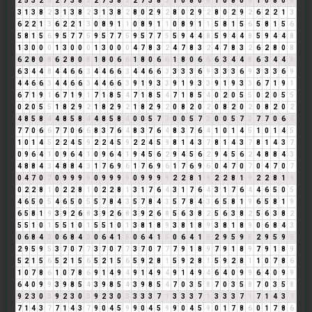
2
5
3
2
5
2
7
3
8
2
2
7
3
8
2
2
7
3
8
2
1
0
8
0
8
1
0
8
0
8
1
0
8
0
8
3
1
3
8
2
3
1
3
8
2
3
1
3
8
2
8
0
2
9
2
8
0
2
9
2
8
0
2
9
2
6
2
2
1
3
6
2
2
1
3
6
2
2
1
3
0
8
9
1
1
0
8
9
1
1
0
8
9
1
1
5
8
1
5
6
5
8
1
5
6
5
8
1
5
6
9
5
7
7
5
9
5
7
7
5
9
5
7
7
5
5
9
4
4
8
5
9
4
4
8
5
9
4
4
8
1
3
0
0
0
1
3
0
0
0
1
3
0
0
0
4
7
8
3
2
4
7
8
3
2
4
7
8
3
2
6
2
8
0
8
6
2
8
0
8
6
2
8
0
8
1
8
0
6
6
1
8
0
6
6
1
8
0
6
6
6
3
4
4
8
6
3
4
4
8
6
3
4
4
8
4
4
6
6
3
4
4
6
6
3
4
4
6
6
3
3
3
3
6
9
3
3
3
6
9
3
3
3
6
9
4
4
6
6
3
4
4
6
6
3
4
4
6
6
3
9
1
9
3
3
9
1
9
3
3
9
1
9
3
3
6
7
1
9
1
6
7
1
9
1
6
7
1
9
1
7
1
8
5
4
7
1
8
5
4
7
1
8
5
4
0
2
0
5
5
0
2
0
5
5
0
2
0
5
5
1
8
2
9
2
1
8
2
9
2
1
8
2
9
2
0
8
2
0
2
0
8
2
0
2
0
8
2
0
2
4
8
5
8
4
4
8
5
8
4
4
8
5
8
4
0
0
5
7
3
0
0
5
7
3
0
0
5
7
3
7
7
0
6
6
7
7
0
6
6
7
7
0
6
6
8
3
7
6
4
8
3
7
6
4
8
3
7
6
4
1
0
1
4
5
1
0
1
4
5
1
0
1
4
5
2
2
4
5
9
2
2
4
5
9
2
2
4
5
9
8
1
4
3
7
8
1
4
3
7
8
1
4
3
7
0
9
6
4
1
0
9
6
4
1
0
9
6
4
1
9
4
5
6
2
9
4
5
6
2
9
4
5
6
2
4
8
8
4
3
4
8
8
4
3
4
8
8
4
3
1
7
6
9
6
1
7
6
9
6
1
7
6
9
6
0
4
7
0
7
0
4
7
0
7
0
4
7
0
7
0
9
9
9
9
0
9
9
9
9
0
9
9
9
9
2
2
8
1
9
2
2
8
1
9
2
2
8
1
9
0
2
2
8
1
0
2
2
8
1
0
2
2
8
1
3
1
7
6
4
3
1
7
6
4
3
1
7
6
4
4
6
5
0
5
4
6
5
0
5
4
6
5
0
5
5
7
8
4
3
5
7
8
4
3
5
7
8
4
3
6
5
8
1
9
6
5
8
1
9
6
5
8
1
9
3
9
2
6
8
3
9
2
6
8
3
9
2
6
8
5
6
3
8
2
5
6
3
8
2
5
6
3
8
2
5
5
1
0
1
5
5
1
0
1
5
5
1
0
1
3
8
1
8
9
3
8
1
8
9
3
8
1
8
9
0
6
8
4
3
0
6
8
4
3
0
6
8
4
3
0
6
4
1
5
0
6
4
1
5
0
6
4
1
5
2
9
5
9
5
2
9
5
9
5
2
9
5
9
5
3
7
0
7
7
3
7
0
7
7
3
7
0
7
7
7
9
1
8
9
7
9
1
8
9
7
9
1
8
9
5
2
1
5
6
5
2
1
5
6
5
2
1
5
6
5
9
2
8
1
5
9
2
8
1
5
9
2
8
1
1
0
7
8
6
1
0
7
8
6
1
0
7
8
6
9
1
4
9
4
9
1
4
9
4
9
1
4
9
4
6
4
0
9
9
6
4
0
9
9
6
4
0
9
9
3
9
8
5
4
3
9
8
5
4
3
9
8
5
4
7
0
3
5
8
7
0
3
5
8
7
0
3
5
8
9
2
3
0
3
9
2
3
0
3
9
2
3
0
3
3
3
3
7
1
3
3
3
7
1
3
3
3
7
1
7
1
4
3
7
7
1
4
3
7
7
1
4
3
7
9
0
4
5
9
9
0
4
5
9
9
0
4
5
9
0
1
7
8
6
0
1
7
8
6