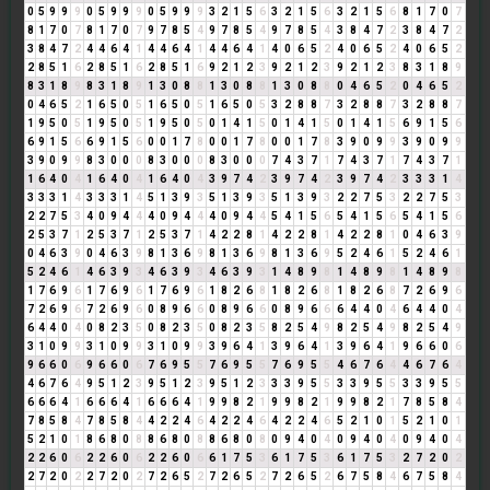
0
5
9
9
9
0
5
9
9
9
0
5
9
9
9
3
2
1
5
6
3
2
1
5
6
3
2
1
5
6
8
1
7
0
7
8
1
7
0
7
8
1
7
0
7
9
7
8
5
4
9
7
8
5
4
9
7
8
5
4
3
8
4
7
2
3
8
4
7
2
3
8
4
7
2
4
4
6
4
1
4
4
6
4
1
4
4
6
4
1
4
0
6
5
2
4
0
6
5
2
4
0
6
5
2
2
8
5
1
6
2
8
5
1
6
2
8
5
1
6
9
2
1
2
3
9
2
1
2
3
9
2
1
2
3
8
3
1
8
9
8
3
1
8
9
8
3
1
8
9
1
3
0
8
8
1
3
0
8
8
1
3
0
8
8
0
4
6
5
2
0
4
6
5
2
0
4
6
5
2
1
6
5
0
5
1
6
5
0
5
1
6
5
0
5
3
2
8
8
7
3
2
8
8
7
3
2
8
8
7
1
9
5
0
5
1
9
5
0
5
1
9
5
0
5
0
1
4
1
5
0
1
4
1
5
0
1
4
1
5
6
9
1
5
6
6
9
1
5
6
6
9
1
5
6
0
0
1
7
8
0
0
1
7
8
0
0
1
7
8
3
9
0
9
9
3
9
0
9
9
3
9
0
9
9
8
3
0
0
0
8
3
0
0
0
8
3
0
0
0
7
4
3
7
1
7
4
3
7
1
7
4
3
7
1
1
6
4
0
4
1
6
4
0
4
1
6
4
0
4
3
9
7
4
2
3
9
7
4
2
3
9
7
4
2
3
3
3
1
4
3
3
3
1
4
3
3
3
1
4
5
1
3
9
3
5
1
3
9
3
5
1
3
9
3
2
2
7
5
3
2
2
7
5
3
2
2
7
5
3
4
0
9
4
4
4
0
9
4
4
4
0
9
4
4
5
4
1
5
6
5
4
1
5
6
5
4
1
5
6
2
5
3
7
1
2
5
3
7
1
2
5
3
7
1
4
2
2
8
1
4
2
2
8
1
4
2
2
8
1
0
4
6
3
9
0
4
6
3
9
0
4
6
3
9
8
1
3
6
9
8
1
3
6
9
8
1
3
6
9
5
2
4
6
1
5
2
4
6
1
5
2
4
6
1
4
6
3
9
3
4
6
3
9
3
4
6
3
9
3
1
4
8
9
8
1
4
8
9
8
1
4
8
9
8
1
7
6
9
6
1
7
6
9
6
1
7
6
9
6
1
8
2
6
8
1
8
2
6
8
1
8
2
6
8
7
2
6
9
6
7
2
6
9
6
7
2
6
9
6
0
8
9
6
6
0
8
9
6
6
0
8
9
6
6
6
4
4
0
4
6
4
4
0
4
6
4
4
0
4
0
8
2
3
5
0
8
2
3
5
0
8
2
3
5
8
2
5
4
9
8
2
5
4
9
8
2
5
4
9
3
1
0
9
9
3
1
0
9
9
3
1
0
9
9
3
9
6
4
1
3
9
6
4
1
3
9
6
4
1
9
6
6
0
6
9
6
6
0
6
9
6
6
0
6
7
6
9
5
5
7
6
9
5
5
7
6
9
5
5
4
6
7
6
4
4
6
7
6
4
4
6
7
6
4
9
5
1
2
3
9
5
1
2
3
9
5
1
2
3
3
3
9
5
5
3
3
9
5
5
3
3
9
5
5
6
6
6
4
1
6
6
6
4
1
6
6
6
4
1
9
9
8
2
1
9
9
8
2
1
9
9
8
2
1
7
8
5
8
4
7
8
5
8
4
7
8
5
8
4
4
2
2
4
6
4
2
2
4
6
4
2
2
4
6
5
2
1
0
1
5
2
1
0
1
5
2
1
0
1
8
6
8
0
8
8
6
8
0
8
8
6
8
0
8
0
9
4
0
4
0
9
4
0
4
0
9
4
0
4
2
2
6
0
6
2
2
6
0
6
2
2
6
0
6
6
1
7
5
3
6
1
7
5
3
6
1
7
5
3
2
7
2
0
2
2
7
2
0
2
2
7
2
0
2
7
2
6
5
2
7
2
6
5
2
7
2
6
5
2
6
7
5
8
4
6
7
5
8
4