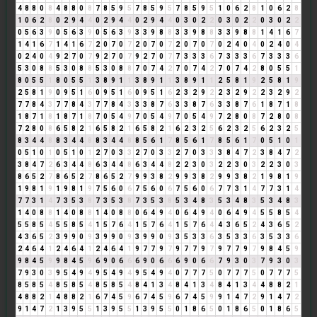
4
8
8
0
8
4
8
8
0
8
7
8
5
9
5
7
8
5
9
5
7
8
5
9
5
1
0
6
2
8
1
0
6
2
8
1
0
6
2
8
0
2
9
4
4
0
2
9
4
4
0
2
9
4
4
0
3
0
2
2
0
3
0
2
2
0
3
0
2
2
0
5
6
3
9
0
5
6
3
9
0
5
6
3
9
3
3
9
8
8
3
3
9
8
8
3
3
9
8
8
1
4
1
6
7
1
4
1
6
7
1
4
1
6
7
2
0
7
0
7
2
0
7
0
7
2
0
7
0
7
0
2
4
0
4
0
2
4
0
4
0
2
4
0
4
9
2
7
0
7
9
2
7
0
7
9
2
7
0
7
7
3
3
3
6
7
3
3
3
6
7
3
3
3
6
5
3
0
8
8
5
3
0
8
8
5
3
0
8
8
7
0
7
4
2
7
0
7
4
2
7
0
7
4
2
8
0
5
5
1
8
0
5
5
1
8
0
5
5
1
3
8
9
1
1
3
8
9
1
1
3
8
9
1
1
2
5
8
1
9
2
5
8
1
9
2
5
8
1
9
0
9
5
1
6
0
9
5
1
6
0
9
5
1
6
2
3
2
9
2
2
3
2
9
2
2
3
2
9
2
7
7
8
4
3
7
7
8
4
3
7
7
8
4
3
3
3
8
7
6
3
3
8
7
6
3
3
8
7
6
1
8
7
1
8
1
8
7
1
8
1
8
7
1
8
7
0
5
4
9
7
0
5
4
9
7
0
5
4
9
7
2
8
0
8
7
2
8
0
8
7
2
8
0
8
6
5
8
2
1
6
5
8
2
1
6
5
8
2
1
6
2
3
2
5
6
2
3
2
5
6
2
3
2
5
8
3
4
4
8
8
3
4
4
8
8
3
4
4
8
8
5
6
1
7
8
5
6
1
7
8
5
6
1
7
0
5
1
0
1
0
5
1
0
1
0
5
1
0
1
2
7
0
3
3
2
7
0
3
3
2
7
0
3
3
3
8
4
7
2
3
8
4
7
2
3
8
4
7
2
6
3
4
4
8
6
3
4
4
8
6
3
4
4
8
2
2
3
0
3
2
2
3
0
3
2
2
3
0
3
8
6
5
2
7
8
6
5
2
7
8
6
5
2
7
9
9
3
8
2
9
9
3
8
2
9
9
3
8
2
1
9
8
1
9
1
9
8
1
9
1
9
8
1
9
7
5
6
0
6
7
5
6
0
6
7
5
6
0
6
7
7
3
1
4
7
7
3
1
4
7
7
3
1
4
7
3
5
3
8
7
3
5
3
8
7
3
5
3
8
5
3
4
8
3
5
3
4
8
3
5
3
4
8
3
1
4
0
8
8
1
4
0
8
8
1
4
0
8
8
0
6
4
9
4
0
6
4
9
4
0
6
4
9
4
5
5
8
5
4
5
5
8
5
4
5
5
8
5
4
1
5
7
6
4
1
5
7
6
4
1
5
7
6
4
4
3
6
5
2
4
3
6
5
2
4
3
6
5
2
3
9
9
0
9
3
9
9
0
9
3
9
9
0
9
3
5
3
3
6
3
5
3
3
6
3
5
3
3
6
2
4
6
4
1
2
4
6
4
1
2
4
6
4
1
9
7
7
9
7
9
7
7
9
7
9
7
7
9
7
9
8
4
5
9
9
8
4
5
9
9
8
4
5
9
6
9
0
6
6
6
9
0
6
6
6
9
0
6
6
7
9
3
0
3
7
9
3
0
3
7
9
3
0
3
9
5
4
9
4
9
5
4
9
4
9
5
4
9
4
0
7
7
7
5
0
7
7
7
5
0
7
7
7
5
8
5
8
5
4
8
5
8
5
4
8
5
8
5
4
8
4
1
3
4
8
4
1
3
4
8
4
1
3
4
4
8
8
2
1
4
8
8
2
1
4
8
8
2
1
6
7
4
5
9
6
7
4
5
9
6
7
4
5
9
9
1
4
7
2
9
1
4
7
2
9
1
4
7
2
1
3
9
5
5
1
3
9
5
5
1
3
9
5
5
0
1
8
6
5
0
1
8
6
5
0
1
8
6
5