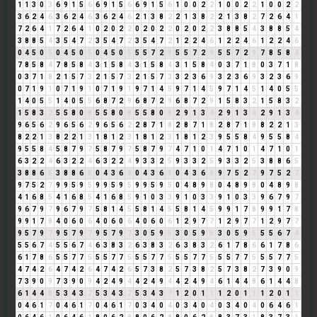
1
1
3
0
3
6
9
1
5
6
6
9
1
5
6
6
9
1
5
6
1
0
0
2
2
1
0
0
2
2
1
0
0
2
2
3
6
2
4
6
3
6
2
4
6
3
6
2
4
6
2
1
3
8
2
2
1
3
8
2
2
1
3
8
2
7
2
6
4
1
7
2
6
4
1
7
2
6
4
1
0
2
0
2
2
0
2
0
2
2
0
2
0
2
2
3
8
8
5
4
3
8
8
5
4
3
8
8
5
4
3
5
4
7
2
3
5
4
7
2
3
5
4
7
2
1
2
2
4
6
1
2
2
4
6
1
2
2
4
6
0
4
5
0
5
0
4
5
0
5
0
4
5
0
5
5
5
7
2
9
5
5
7
2
9
5
5
7
2
9
7
8
5
8
4
7
8
5
8
4
7
8
5
8
4
3
1
5
8
4
3
1
5
8
4
3
1
5
8
4
0
3
7
1
8
0
3
7
1
8
0
3
7
1
8
2
1
5
7
3
2
1
5
7
3
2
1
5
7
3
3
2
3
6
9
3
2
3
6
9
3
2
3
6
9
0
7
1
9
1
0
7
1
9
1
0
7
1
9
1
9
7
1
4
5
9
7
1
4
5
9
7
1
4
5
1
4
0
5
5
1
4
0
5
5
1
4
0
5
5
6
8
7
2
9
6
8
7
2
9
6
8
7
2
9
1
5
8
3
2
1
5
8
3
2
1
5
8
3
2
5
5
8
0
8
5
5
8
0
8
5
5
8
0
8
2
9
1
3
4
2
9
1
3
4
2
9
1
3
4
9
6
5
6
2
9
6
5
6
2
9
6
5
6
2
2
8
7
1
8
2
8
7
1
8
2
8
7
1
8
8
2
2
1
3
8
2
2
1
3
8
2
2
1
3
1
8
1
2
3
1
8
1
2
3
1
8
1
2
3
9
5
5
8
4
9
5
5
8
4
9
5
5
8
4
5
8
7
9
7
5
8
7
9
7
5
8
7
9
7
4
7
1
0
1
4
7
1
0
1
4
7
1
0
1
6
3
2
2
4
6
3
2
2
4
6
3
2
2
4
9
3
3
2
5
9
3
3
2
5
9
3
3
2
5
3
8
8
6
5
3
8
8
6
5
3
8
8
6
5
0
4
3
6
9
0
4
3
6
9
0
4
3
6
9
9
7
5
2
7
9
7
5
2
7
9
7
5
2
7
9
9
5
9
5
9
9
5
9
5
9
9
5
9
5
0
4
8
9
8
0
4
8
9
8
0
4
8
9
8
4
1
6
8
5
4
1
6
8
5
4
1
6
8
5
9
1
0
3
3
9
1
0
3
3
9
1
0
3
3
9
6
7
9
7
9
6
7
9
7
9
6
7
9
7
5
8
1
4
5
5
8
1
4
5
5
8
1
4
5
9
9
1
7
8
9
9
1
7
8
9
9
1
7
8
4
0
6
0
6
4
0
6
0
6
4
0
6
0
6
1
2
9
7
7
1
2
9
7
7
1
2
9
7
7
9
5
7
9
7
9
5
7
9
7
9
5
7
9
7
3
0
5
9
5
3
0
5
9
5
3
0
5
9
5
5
5
6
7
4
5
5
6
7
4
5
5
6
7
4
6
3
8
3
2
6
3
8
3
2
6
3
8
3
2
6
1
7
8
6
6
1
7
8
6
6
1
7
8
6
5
5
7
7
5
5
5
7
7
5
5
5
7
7
5
5
5
7
7
5
5
5
7
7
5
5
5
7
7
5
4
7
4
2
6
4
7
4
2
6
4
7
4
2
6
5
7
3
8
2
5
7
3
8
2
5
7
3
8
2
7
3
9
0
9
7
3
9
0
9
7
3
9
0
9
4
2
4
9
4
4
2
4
9
4
4
2
4
9
4
6
1
4
4
8
6
1
4
4
8
6
1
4
4
8
5
3
4
3
7
5
3
4
3
7
5
3
4
3
7
1
2
0
1
1
1
2
0
1
1
1
2
0
1
1
0
4
6
1
7
0
4
6
1
7
0
4
6
1
7
0
3
4
0
4
0
3
4
0
4
0
3
4
0
4
0
6
4
6
1