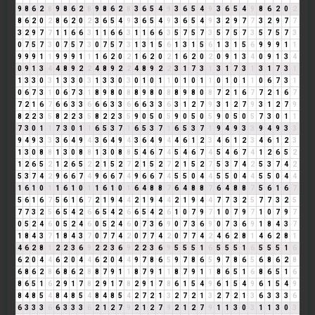
9
8
6
2
8
9
8
6
2
8
9
8
6
2
8
3
6
5
4
9
3
6
5
4
9
3
6
5
4
9
8
6
2
0
2
8
6
2
0
2
8
6
2
0
2
3
6
5
4
9
3
6
5
4
9
3
6
5
4
9
3
2
9
7
7
3
2
9
7
7
3
2
9
7
7
1
1
6
6
3
1
1
6
6
3
1
1
6
6
3
5
7
5
7
3
5
7
5
7
3
5
7
5
7
3
0
7
5
7
3
0
7
5
7
3
0
7
5
7
3
1
3
1
5
6
1
3
1
5
6
1
3
1
5
6
9
9
9
1
1
9
9
9
1
1
9
9
9
1
1
1
6
2
0
2
1
6
2
0
2
1
6
2
0
2
0
9
1
3
4
0
9
1
3
4
0
9
1
3
4
4
8
9
2
2
4
8
9
2
2
4
8
9
2
2
3
1
7
3
1
3
1
7
3
1
3
1
7
3
1
1
3
3
0
3
1
3
3
0
3
1
3
3
0
3
0
1
0
1
1
0
1
0
1
1
0
1
0
1
1
0
6
7
3
1
0
6
7
3
1
0
6
7
3
1
8
9
8
0
8
8
9
8
0
8
8
9
8
0
8
7
2
1
6
7
7
2
1
6
7
7
2
1
6
7
6
6
3
3
6
6
6
3
3
6
6
6
3
3
6
3
1
2
7
9
3
1
2
7
9
3
1
2
7
9
8
2
2
3
5
8
2
2
3
5
8
2
2
3
5
9
0
5
0
5
9
0
5
0
5
9
0
5
0
5
7
3
0
1
1
7
3
0
1
1
7
3
0
1
1
6
5
3
7
1
6
5
3
7
1
6
5
3
7
1
9
4
9
3
3
9
4
9
3
3
9
4
9
3
3
3
6
4
9
4
3
6
4
9
4
3
6
4
9
4
4
6
1
2
3
4
6
1
2
3
4
6
1
2
3
1
3
0
8
8
1
3
0
8
8
1
3
0
8
8
5
4
6
7
4
5
4
6
7
4
5
4
6
7
4
1
2
6
5
2
1
2
6
5
2
1
2
6
5
2
2
1
5
2
7
2
1
5
2
7
2
1
5
2
7
5
3
7
4
2
5
3
7
4
2
5
3
7
4
2
9
6
6
7
4
9
6
6
7
4
9
6
6
7
4
5
5
0
4
4
5
5
0
4
4
5
5
0
4
4
1
6
1
0
1
1
6
1
0
1
1
6
1
0
1
6
4
8
8
7
6
4
8
8
7
6
4
8
8
7
5
6
1
6
7
5
6
1
6
7
5
6
1
6
7
2
1
9
4
4
2
1
9
4
4
2
1
9
4
4
7
7
3
2
5
7
7
3
2
5
7
7
3
2
5
6
5
4
2
6
6
5
4
2
6
6
5
4
2
6
1
0
7
9
7
1
0
7
9
7
1
0
7
9
7
0
5
2
4
6
0
5
2
4
6
0
5
2
4
6
0
7
3
6
9
0
7
3
6
9
0
7
3
6
9
1
8
4
3
7
1
8
4
3
7
1
8
4
3
7
0
7
7
4
2
0
7
7
4
2
0
7
7
4
2
4
6
2
8
1
4
6
2
8
1
4
6
2
8
1
2
2
3
6
9
2
2
3
6
9
2
2
3
6
9
5
5
5
1
6
5
5
5
1
6
5
5
5
1
6
6
2
0
4
4
6
2
0
4
4
6
2
0
4
4
9
7
8
6
5
9
7
8
6
5
9
7
8
6
5
6
8
6
2
8
6
8
6
2
8
6
8
6
2
8
8
7
9
1
1
8
7
9
1
1
8
7
9
1
1
8
6
5
1
6
8
6
5
1
6
8
6
5
1
6
2
9
1
7
8
2
9
1
7
8
2
9
1
7
8
6
1
5
4
9
6
1
5
4
9
6
1
5
4
9
8
4
8
5
4
8
4
8
5
4
8
4
8
5
4
2
7
2
1
3
2
7
2
1
3
2
7
2
1
3
6
3
3
3
6
6
3
3
3
6
6
3
3
3
6
2
1
2
7
9
2
1
2
7
9
2
1
2
7
9
1
1
3
0
3
1
1
3
0
3