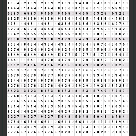
1
3
5
4
9
2
1
3
9
3
2
1
3
9
3
2
1
3
9
3
9
4
1
8
9
9
4
1
8
9
9
4
1
8
9
1
4
4
4
8
1
4
4
4
8
1
4
4
4
8
0
1
3
6
9
0
1
3
6
9
0
1
3
6
9
6
5
9
3
3
6
5
9
3
3
6
5
9
3
3
9
4
6
5
2
9
4
6
5
2
9
4
6
5
2
6
3
2
5
7
6
3
2
5
7
6
3
2
5
7
9
1
9
0
9
9
1
9
0
9
9
1
9
0
9
4
4
8
5
4
4
4
8
5
4
4
4
8
5
4
4
9
3
1
4
4
9
3
1
4
4
9
3
1
4
6
3
8
6
5
6
3
8
6
5
6
3
8
6
5
6
2
7
4
2
6
2
7
4
2
6
2
7
4
2
4
5
4
4
8
4
5
4
4
8
4
5
4
4
8
3
9
4
2
6
3
9
4
2
6
3
9
4
2
6
5
8
6
5
2
5
8
6
5
2
5
8
6
5
2
0
8
8
2
1
0
8
8
2
1
0
8
8
2
1
2
3
3
8
2
2
3
3
8
2
2
3
3
8
2
2
4
7
3
1
2
4
7
3
1
2
4
7
3
1
8
0
5
4
9
8
0
5
4
9
8
0
5
4
9
4
3
5
4
9
4
3
5
4
9
4
3
5
4
9
5
0
7
6
4
5
0
7
6
4
5
0
7
6
4
0
1
2
4
6
0
1
2
4
6
0
1
2
4
6
4
5
6
5
2
4
5
6
5
2
4
5
6
5
2
6
8
4
9
4
6
8
4
9
4
6
8
4
9
4
5
1
7
7
5
5
1
7
7
5
5
1
7
7
5
1
6
4
1
5
1
6
4
1
5
1
6
4
1
5
4
1
7
0
7
4
1
7
0
7
4
1
7
0
7
0
8
8
2
1
0
8
8
2
1
0
8
8
2
1
2
4
8
6
5
2
4
8
6
5
2
4
8
6
5
0
8
2
9
2
0
8
2
9
2
0
8
2
9
2
7
6
3
3
6
7
6
3
3
6
7
6
3
3
6
7
1
9
6
6
7
1
9
6
6
7
1
9
6
6
3
6
7
9
7
3
6
7
9
7
3
6
7
9
7
0
0
7
7
5
0
0
7
7
5
0
0
7
7
5
3
3
4
4
8
3
3
4
4
8
3
3
4
4
8
0
4
7
8
6
0
4
7
8
6
0
4
7
8
6
6
8
9
5
5
6
8
9
5
5
6
8
9
5
5
3
2
7
8
6
3
2
7
8
6
3
2
7
8
6
4
9
2
9
2
4
9
2
9
2
4
9
2
9
2
3
4
2
3
5
3
4
2
3
5
3
4
2
3
5
8
1
5
3
8
8
1
5
3
8
8
1
5
3
8
5
7
4
0
4
5
7
4
0
4
5
7
4
0
4
7
7
3
3
6
7
7
3
3
6
7
7
3
3
6
1
0
7
0
7
1
0
7
0
7
1
0
7
0
7
5
7
9
6
6
5
7
9
6
6
5
7
9
6
6
2
0
3
5
8
2
0
3
5
8
2
0
3
5
8
1
5
1
4
5
1
5
1
4
5
1
5
1
4
5
5
4
5
3
8
5
4
5
3
8
5
4
5
3
8
9
0
3
4
7
9
0
3
4
7
9
0
3
4
7
4
5
2
9
2
4
5
2
9
2
4
5
2
9
2
2
8
8
2
1
2
8
8
2
1
2
8
8
2
1
9
2
2
7
9
9
2
2
7
9
9
2
2
7
9
5
0
4
8
3
5
0
4
8
3
5
0
4
8
3
6
7
8
4
3
6
7
8
4
3
6
7
8
4
3
6
6
1
1
2
6
6
1
1
2
6
6
1
1
2
5
1
9
4
4
5
1
9
4
4
5
1
9
4
4
3
0
9
9
9
3
0
9
9
9
3
0
9
9
9
1
1
9
3
3
1
1
9
3
3
1
1
9
3
3
7
7
7
6
4
7
7
7
6
4
7
7
7
6
4
7
8
2
8
1
7
8
2
8
1
7
8
2
8
1
7
1
3
6
9