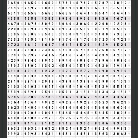
9
6
5
0
5
9
6
5
0
5
9
6
5
0
5
5
7
8
7
6
5
7
8
7
6
5
7
8
7
6
7
8
9
2
2
7
8
9
2
2
7
8
9
2
2
9
0
8
9
8
9
0
8
9
8
9
0
8
9
8
6
5
1
1
2
6
5
1
1
2
6
5
1
1
2
6
6
5
5
1
6
6
5
5
1
6
6
5
5
1
0
6
4
1
5
0
6
4
1
5
0
6
4
1
5
4
3
5
5
1
4
3
5
5
1
4
3
5
5
1
8
9
3
6
9
8
9
3
6
9
8
9
3
6
9
4
6
7
8
6
4
6
7
8
6
4
6
7
8
6
3
0
6
0
6
3
0
6
0
6
3
0
6
0
6
2
2
0
8
8
2
2
0
8
8
2
2
0
8
8
0
9
9
4
4
0
9
9
4
4
0
9
9
4
4
0
5
1
9
1
0
5
1
9
1
0
5
1
9
1
5
5
0
5
5
5
5
0
5
5
5
5
0
5
5
3
1
0
0
0
3
1
0
0
0
3
1
0
0
0
7
3
5
2
7
7
3
5
2
7
7
3
5
2
7
8
1
7
6
4
8
1
7
6
4
8
1
7
6
4
0
7
2
3
5
0
7
2
3
5
0
7
2
3
5
1
6
1
7
8
1
6
1
7
8
1
6
1
7
8
1
5
2
9
2
1
5
2
9
2
1
5
2
9
2
7
3
8
4
3
7
3
8
4
3
7
3
8
4
3
5
7
5
8
4
5
7
5
8
4
5
7
5
8
4
5
7
9
7
7
5
7
9
7
7
5
7
9
7
7
7
4
1
6
7
7
4
1
6
7
7
4
1
6
7
4
2
3
9
3
4
2
3
9
3
4
2
3
9
3
9
9
4
0
4
9
9
4
0
4
9
9
4
0
4
7
8
9
6
6
7
8
9
6
6
7
8
9
6
6
1
3
0
2
2
1
3
0
2
2
1
3
0
2
2
4
5
3
0
3
4
5
3
0
3
4
5
3
0
3
4
9
1
8
9
4
9
1
8
9
4
9
1
8
9
1
2
7
2
9
1
2
7
2
9
1
2
7
2
9
9
9
9
0
9
9
9
9
0
9
9
9
9
0
9
8
9
3
8
2
8
9
3
8
2
8
9
3
8
2
8
7
0
2
2
8
7
0
2
2
8
7
0
2
2
2
9
1
8
9
2
9
1
8
9
2
9
1
8
9
4
3
9
8
8
4
3
9
8
8
4
3
9
8
8
0
1
0
3
3
0
1
0
3
3
0
1
0
3
3
4
8
4
5
9
4
8
4
5
9
4
8
4
5
9
5
5
3
9
3
5
5
3
9
3
5
5
3
9
3
0
5
9
1
1
0
5
9
1
1
0
5
9
1
1
3
1
3
4
7
3
1
3
4
7
3
1
3
4
7
6
7
8
5
4
6
7
8
5
4
6
7
8
5
4
9
3
4
2
6
9
3
4
2
6
9
3
4
2
6
4
3
6
4
1
4
3
6
4
1
4
3
6
4
1
4
9
2
2
4
4
9
2
2
4
4
9
2
2
4
3
6
2
3
5
3
6
2
3
5
3
6
2
3
5
4
4
8
0
8
4
4
8
0
8
4
4
8
0
8
5
6
0
6
6
5
6
0
6
6
5
6
0
6
6
9
0
0
8
8
9
0
0
8
8
9
0
0
8
8
5
4
4
5
9
5
4
4
5
9
5
4
4
5
9
4
8
0
8
8
4
8
0
8
8
4
8
0
8
8
7
2
7
5
3
7
2
7
5
3
7
2
7
5
3
3
3
8
9
8
3
3
8
9
8
3
3
8
9
8
8
1
1
2
3
8
1
1
2
3
8
1
1
2
3
8
3
0
6
6
8
3
0
6
6
8
3
0
6
6
8
6
3
2
5
8
6
3
2
5
8
6
3
2
5
8
5
2
4
6
8
5
2
4
6
8
5
2
4
6
9
9
9
3
3
9
9
9
3
3
9
9
9
3
3
8
4
3
1
4
8
4
3
1
4
8
4
3
1
4
3
8
6
3
9
3
8
6
3
9