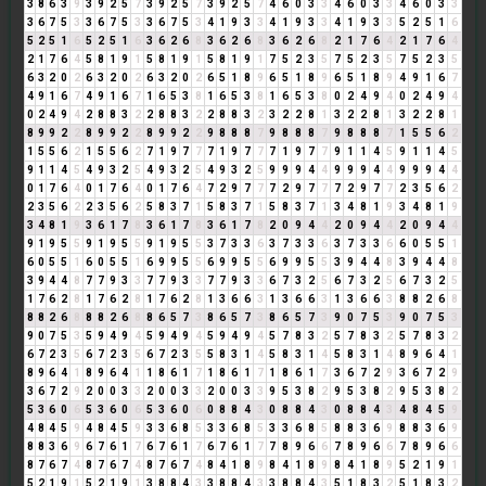
3
8
6
3
9
3
9
2
5
7
3
9
2
5
7
3
9
2
5
7
4
6
0
3
3
4
6
0
3
3
4
6
0
3
3
3
6
7
5
3
3
6
7
5
3
3
6
7
5
3
4
1
9
3
3
4
1
9
3
3
4
1
9
3
3
5
2
5
1
6
5
2
5
1
6
5
2
5
1
6
3
6
2
6
8
3
6
2
6
8
3
6
2
6
8
2
1
7
6
4
2
1
7
6
4
2
1
7
6
4
5
8
1
9
1
5
8
1
9
1
5
8
1
9
1
7
5
2
3
5
7
5
2
3
5
7
5
2
3
5
6
3
2
0
2
6
3
2
0
2
6
3
2
0
2
6
5
1
8
9
6
5
1
8
9
6
5
1
8
9
4
9
1
6
7
4
9
1
6
7
4
9
1
6
7
1
6
5
3
8
1
6
5
3
8
1
6
5
3
8
0
2
4
9
4
0
2
4
9
4
0
2
4
9
4
2
8
8
3
2
2
8
8
3
2
2
8
8
3
2
3
2
2
8
1
3
2
2
8
1
3
2
2
8
1
8
9
9
2
2
8
9
9
2
2
8
9
9
2
2
9
8
8
8
7
9
8
8
8
7
9
8
8
8
7
1
5
5
6
2
1
5
5
6
2
1
5
5
6
2
7
1
9
7
7
7
1
9
7
7
7
1
9
7
7
9
1
1
4
5
9
1
1
4
5
9
1
1
4
5
4
9
3
2
5
4
9
3
2
5
4
9
3
2
5
9
9
9
4
4
9
9
9
4
4
9
9
9
4
4
0
1
7
6
4
0
1
7
6
4
0
1
7
6
4
7
2
9
7
7
7
2
9
7
7
7
2
9
7
7
2
3
5
6
2
2
3
5
6
2
2
3
5
6
2
5
8
3
7
1
5
8
3
7
1
5
8
3
7
1
3
4
8
1
9
3
4
8
1
9
3
4
8
1
9
3
6
1
7
8
3
6
1
7
8
3
6
1
7
8
2
0
9
4
4
2
0
9
4
4
2
0
9
4
4
9
1
9
5
5
9
1
9
5
5
9
1
9
5
5
3
7
3
3
6
3
7
3
3
6
3
7
3
3
6
6
0
5
5
1
6
0
5
5
1
6
0
5
5
1
6
9
9
5
5
6
9
9
5
5
6
9
9
5
5
3
9
4
4
8
3
9
4
4
8
3
9
4
4
8
7
7
9
3
3
7
7
9
3
3
7
7
9
3
3
6
7
3
2
5
6
7
3
2
5
6
7
3
2
5
1
7
6
2
8
1
7
6
2
8
1
7
6
2
8
1
3
6
6
3
1
3
6
6
3
1
3
6
6
3
8
8
2
6
8
8
8
2
6
8
8
8
2
6
8
8
6
5
7
3
8
6
5
7
3
8
6
5
7
3
9
0
7
5
3
9
0
7
5
3
9
0
7
5
3
5
9
4
9
4
5
9
4
9
4
5
9
4
9
4
5
7
8
3
2
5
7
8
3
2
5
7
8
3
2
6
7
2
3
5
6
7
2
3
5
6
7
2
3
5
5
8
3
1
4
5
8
3
1
4
5
8
3
1
4
8
9
6
4
1
8
9
6
4
1
8
9
6
4
1
1
8
6
1
7
1
8
6
1
7
1
8
6
1
7
3
6
7
2
9
3
6
7
2
9
3
6
7
2
9
2
0
0
3
3
2
0
0
3
3
2
0
0
3
3
9
5
3
8
2
9
5
3
8
2
9
5
3
8
2
5
3
6
0
6
5
3
6
0
6
5
3
6
0
6
0
8
8
4
3
0
8
8
4
3
0
8
8
4
3
4
8
4
5
9
4
8
4
5
9
4
8
4
5
9
3
3
6
8
5
3
3
6
8
5
3
3
6
8
5
8
8
3
6
9
8
8
3
6
9
8
8
3
6
9
6
7
6
1
7
6
7
6
1
7
6
7
6
1
7
7
8
9
6
6
7
8
9
6
6
7
8
9
6
6
8
7
6
7
4
8
7
6
7
4
8
7
6
7
4
8
4
1
8
9
8
4
1
8
9
8
4
1
8
9
5
2
1
9
1
5
2
1
9
1
5
2
1
9
1
3
8
8
4
3
3
8
8
4
3
3
8
8
4
3
5
1
8
3
2
5
1
8
3
2