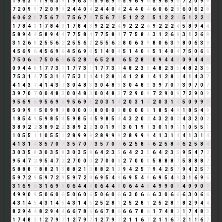
1
9
6
3
9
1
9
6
3
9
1
9
6
3
9
5
9
6
9
6
5
9
6
9
6
5
9
6
9
6
7
2
0
9
9
7
2
0
9
9
7
2
0
9
9
2
4
4
0
4
2
4
4
0
4
2
4
4
0
4
6
0
6
2
8
6
0
6
2
8
6
0
6
2
8
7
5
6
7
4
7
5
6
7
4
7
5
6
7
4
5
1
2
2
4
5
1
2
2
4
5
1
2
2
4
1
7
8
4
3
1
7
8
4
3
1
7
8
4
3
9
2
2
2
4
9
2
2
2
4
9
2
2
2
4
5
8
9
4
4
5
8
9
4
4
5
8
9
4
4
7
7
5
8
4
7
7
5
8
4
7
7
5
8
4
3
1
2
6
8
3
1
2
6
8
3
1
2
6
8
2
5
5
6
2
2
5
5
6
2
2
5
5
6
2
8
0
6
3
9
8
0
6
3
9
8
0
6
3
9
4
5
6
9
6
4
5
6
9
6
4
5
6
9
6
5
1
4
0
4
5
1
4
0
4
5
1
4
0
4
7
5
0
6
6
7
5
0
6
6
7
5
0
6
6
6
5
2
8
1
6
5
2
8
1
6
5
2
8
1
0
9
4
4
8
0
9
4
4
8
0
9
4
4
8
1
7
7
3
1
1
7
7
3
1
1
7
7
3
1
4
8
2
3
5
4
8
2
3
5
4
8
2
3
5
7
5
3
1
4
7
5
3
1
4
7
5
3
1
4
4
1
2
8
1
4
1
2
8
1
4
1
2
8
1
4
1
4
3
7
4
1
4
3
7
4
1
4
3
7
3
0
4
8
3
3
0
4
8
3
3
0
4
8
3
3
9
7
0
7
3
9
7
0
7
3
9
7
0
7
0
0
4
8
3
0
0
4
8
3
0
0
4
8
3
7
2
9
0
9
7
2
9
0
9
7
2
9
0
9
9
5
6
9
6
9
5
6
9
6
9
5
6
9
6
2
0
3
1
4
2
0
3
1
4
2
0
3
1
4
5
0
9
9
9
5
0
9
9
9
5
0
9
9
9
8
0
0
0
0
8
0
0
0
0
8
0
0
0
0
1
8
5
4
9
1
8
5
4
9
1
8
5
4
9
5
9
8
5
4
5
9
8
5
4
5
9
8
5
4
4
3
2
0
2
4
3
2
0
2
4
3
2
0
2
3
8
9
2
2
3
8
9
2
2
3
8
9
2
2
3
0
1
9
1
3
0
1
9
1
3
0
1
9
1
1
0
5
5
1
1
0
5
5
1
1
0
5
5
1
2
8
9
9
9
2
8
9
9
9
2
8
9
9
9
4
1
3
1
4
4
1
3
1
4
4
1
3
1
4
3
5
7
0
7
3
5
7
0
7
3
5
7
0
7
6
2
5
8
4
6
2
5
8
4
6
2
5
8
4
3
0
3
5
8
3
0
3
5
8
3
0
3
5
8
6
4
2
3
5
6
4
2
3
5
6
4
2
3
5
9
5
4
7
2
9
5
4
7
2
9
5
4
7
2
2
7
0
0
0
2
7
0
0
0
2
7
0
0
0
5
8
8
8
7
5
8
8
8
7
5
8
8
8
7
8
8
2
1
3
8
8
2
1
3
8
8
2
1
3
9
4
2
5
7
9
4
2
5
7
9
4
2
5
7
5
9
7
2
9
5
9
7
2
9
5
9
7
2
9
6
9
5
4
9
6
9
5
4
9
6
9
5
4
9
3
1
6
9
6
3
1
6
9
6
3
1
6
9
6
0
6
4
4
8
0
6
4
4
8
0
6
4
4
8
4
9
9
0
9
4
9
9
0
9
4
9
9
0
9
5
0
6
0
6
5
0
6
0
6
5
0
6
0
6
6
3
0
6
6
6
3
0
6
6
6
3
0
6
6
4
3
1
4
5
4
3
1
4
5
4
3
1
4
5
2
5
2
8
1
2
5
2
8
1
2
5
2
8
1
8
2
9
4
4
8
2
9
4
4
8
2
9
4
4
6
6
7
8
6
6
6
7
8
6
6
6
7
8
6
1
7
4
8
3
1
7
4
8
3
1
7
4
8
3
1
2
7
9
7
1
2
7
9
7
1
2
7
9
7
2
1
1
6
7
2
1
1
6
7
2
1
1
6
7