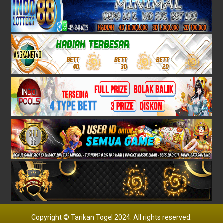
Copyright ©
Tarikan Togel 2024. All rights reserved.