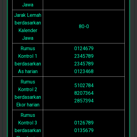
Jawa
Jarak Lemah
berdasarkan
80-0
Kalender
Jawa
Rumus
0124679
Kontrol 1
2345789
berdasarkan
2345789
As harian
0123468
Rumus
5102784
Kontrol 2
8207364
berdasarkan
2857394
Ekor harian
Rumus
Kontrol 3
0126789
berdasarkan
0135679