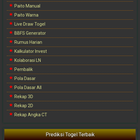
Paito Manual
Paito Warna
Live Draw Togel
BBFS Generator
Rumus Harian
Kalkulator Invest
Kolaborasi LN
Pembalik
Pola Dasar
Pola Dasar All
Rekap 3D
Rekap 2D
Rekap Angka CT
Prediksi Togel Terbaik