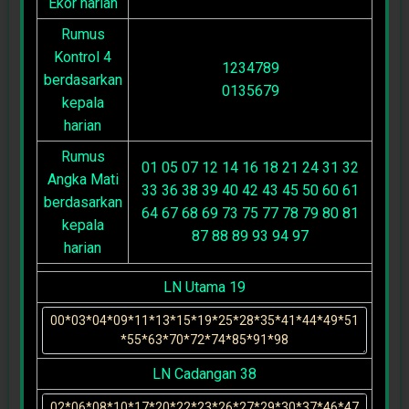
Ekor harian
Rumus
Kontrol 4
1234789
berdasarkan
0135679
kepala
harian
Rumus
01 05 07 12 14 16 18 21 24 31 32
Angka Mati
33 36 38 39 40 42 43 45 50 60 61
berdasarkan
64 67 68 69 73 75 77 78 79 80 81
kepala
87 88 89 93 94 97
harian
LN Utama 19
LN Cadangan 38