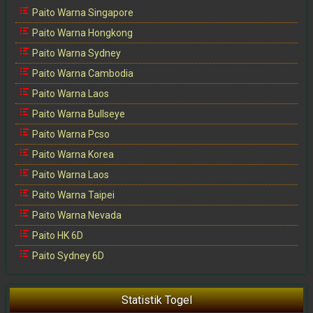
Paito Warna Singapore
Paito Warna Hongkong
Paito Warna Sydney
Paito Warna Cambodia
Paito Warna Laos
Paito Warna Bullseye
Paito Warna Pcso
Paito Warna Korea
Paito Warna Laos
Paito Warna Taipei
Paito Warna Nevada
Paito HK 6D
Paito Sydney 6D
Statistik Togel