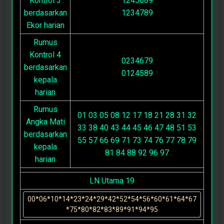
Kontrol 3
1245689
berdasarkan
1234789
Ekor harian
Rumus
Kontrol 4
0234679
berdasarkan
0124589
kepala
harian
Rumus
01 03 05 08 12 17 18 21 28 31 32
Angka Mati
33 38 40 43 44 45 46 47 48 51 53
berdasarkan
55 57 66 69 71 73 74 76 77 78 79
kepala
81 84 88 92 96 97
harian
LN Utama 19