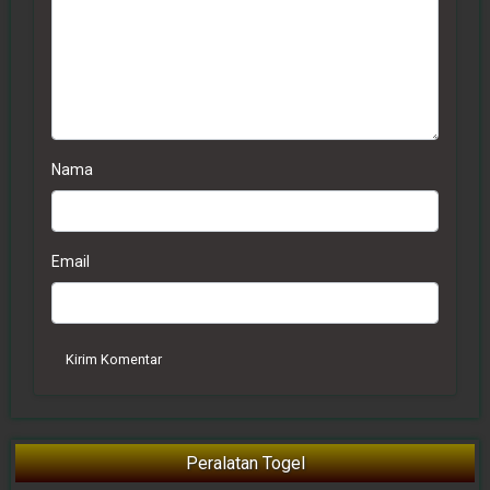
Nama
Email
Kirim Komentar
Peralatan Togel