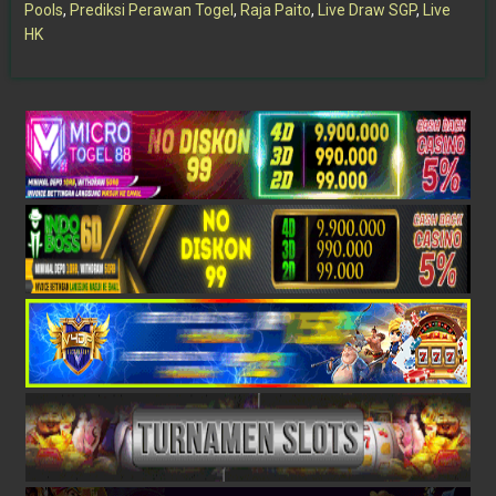
Pools
,
Prediksi Perawan Togel
,
Raja Paito
,
Live Draw SGP
,
Live
HK