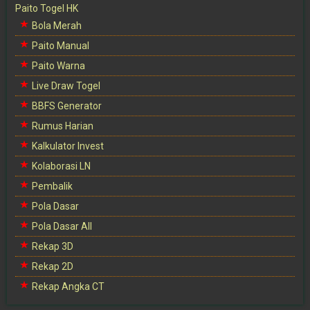
Paito Togel HK
Bola Merah
Paito Manual
Paito Warna
Live Draw Togel
BBFS Generator
Rumus Harian
Kalkulator Invest
Kolaborasi LN
Pembalik
Pola Dasar
Pola Dasar All
Rekap 3D
Rekap 2D
Rekap Angka CT