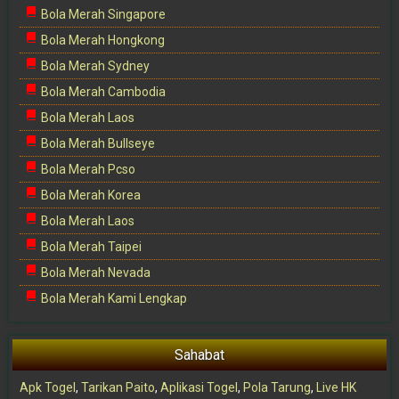
Bola Merah Singapore
Bola Merah Hongkong
Bola Merah Sydney
Bola Merah Cambodia
Bola Merah Laos
Bola Merah Bullseye
Bola Merah Pcso
Bola Merah Korea
Bola Merah Laos
Bola Merah Taipei
Bola Merah Nevada
Bola Merah Kami Lengkap
Sahabat
Apk Togel
,
Tarikan Paito
,
Aplikasi Togel
,
Pola Tarung
,
Live HK