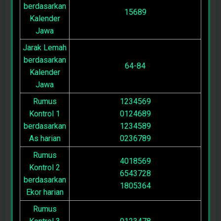
berdasarkan
15689
Kalender
Jawa
Jarak Lemah
berdasarkan
64-84
Kalender
Jawa
Rumus
1234569
Kontrol 1
0124689
berdasarkan
1234589
As harian
0236789
Rumus
4018569
Kontrol 2
6543728
berdasarkan
1805364
Ekor harian
Rumus