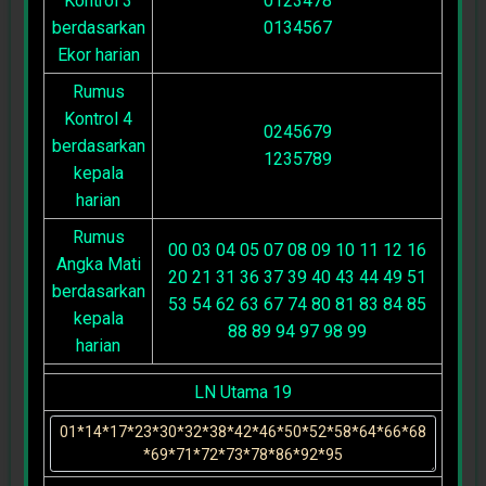
Kontrol 3
0123478
berdasarkan
0134567
Ekor harian
Rumus
Kontrol 4
0245679
berdasarkan
1235789
kepala
harian
Rumus
00 03 04 05 07 08 09 10 11 12 16
Angka Mati
20 21 31 36 37 39 40 43 44 49 51
berdasarkan
53 54 62 63 67 74 80 81 83 84 85
kepala
88 89 94 97 98 99
harian
LN Utama 19