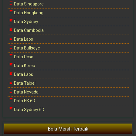
Data Singapore
Data Hongkong
Data Sydney
Data Cambodia
Data Laos
Data Bullseye
Data Pcso
Data Korea
Data Laos
Data Taipei
Data Nevada
Data HK 6D
Data Sydney 6D
Bola Merah Terbaik