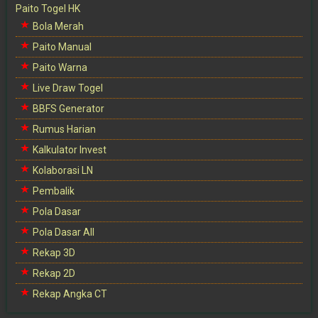
Paito Togel HK
Bola Merah
Paito Manual
Paito Warna
Live Draw Togel
BBFS Generator
Rumus Harian
Kalkulator Invest
Kolaborasi LN
Pembalik
Pola Dasar
Pola Dasar All
Rekap 3D
Rekap 2D
Rekap Angka CT