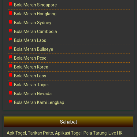
Bola Merah Singapore
Bola Merah Hongkong
Bola Merah Sydney
Bola Merah Cambodia
Bola Merah Laos
Bola Merah Bullseye
Bola Merah Pcso
Bola Merah Korea
Bola Merah Laos
Bola Merah Taipei
Bola Merah Nevada
Bola Merah Kami Lengkap
Sahabat
Apk Togel
,
Tarikan Paito
,
Aplikasi Togel
,
Pola Tarung
,
Live HK