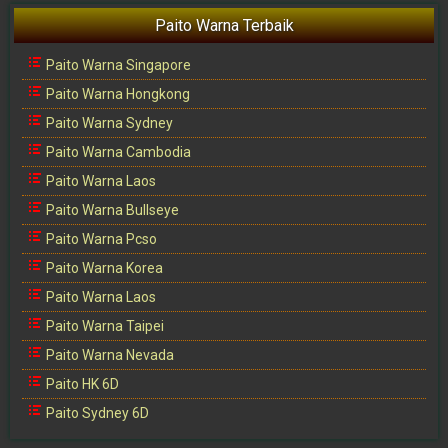
Paito Warna Terbaik
Paito Warna Singapore
Paito Warna Hongkong
Paito Warna Sydney
Paito Warna Cambodia
Paito Warna Laos
Paito Warna Bullseye
Paito Warna Pcso
Paito Warna Korea
Paito Warna Laos
Paito Warna Taipei
Paito Warna Nevada
Paito HK 6D
Paito Sydney 6D