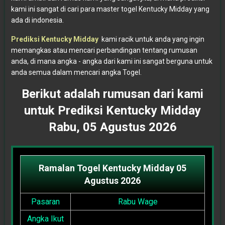
kami ini sangat di cari para master togel Kentucky Midday yang
ada di indonesia.
Prediksi Kentucky Midday
kami racik untuk anda yang ingin
memangkas atau mencari perbandingan tentang rumusan
anda, di mana angka - angka dari kami ini sangat berguna untuk
anda semua dalam mencari angka Togel.
Berikut adalah rumusan dari kami
untuk Prediksi Kentucky Midday
Rabu, 05 Agustus 2026
Ramalan Togel Kentucky Midday 05
Agustus 2026
Pasaran
Rabu Wage
Angka Ikut