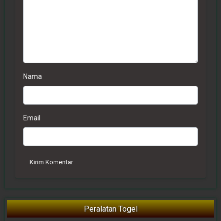
Nama
Email
Kirim Komentar
Peralatan Togel