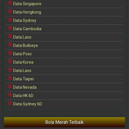
Data Singapore
Data Hongkong
Data Sydney
Data Cambodia
Data Laos
Data Bullseye
Data Pcso
Data Korea
Data Laos
Data Taipei
Data Nevada
Data HK 6D
Data Sydney 6D
Bola Merah Terbaik