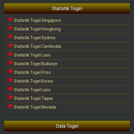
Statistik Togel
Statistik Togel Singapore
Statistik Togel Hongkong
Statistik Togel Sydney
Statistik Togel Cambodia
Statistik Togel Laos
Statistik Togel Bullseye
Statistik Togel Pcso
Statistik Togel Korea
Statistik Togel Laos
Statistik Togel Taipei
Statistik Togel Nevada
Data Togel