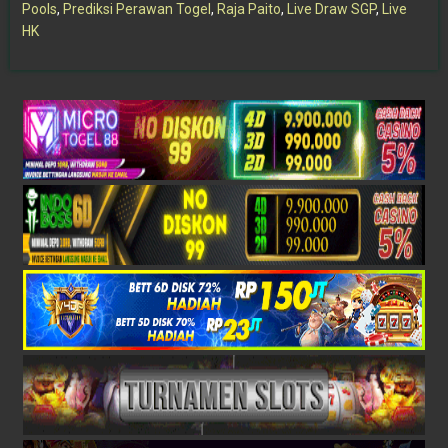
Pools
,
Prediksi Perawan Togel
,
Raja Paito
,
Live Draw SGP
,
Live
HK