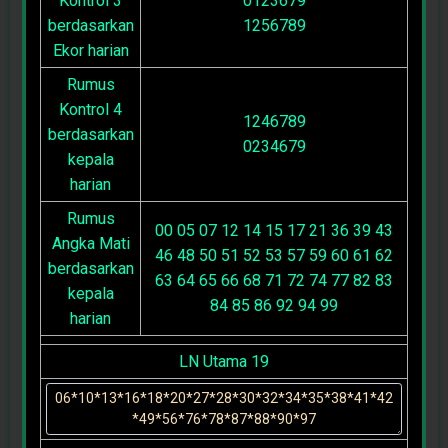
Kontrol 3
0123679
berdasarkan
1256789
Ekor harian
Rumus
Kontrol 4
1246789
berdasarkan
0234679
kepala
harian
Rumus
00 05 07 12 14 15 17 21 36 39 43
Angka Mati
46 48 50 51 52 53 57 59 60 61 62
berdasarkan
63 64 65 66 68 71 72 74 77 82 83
kepala
84 85 86 92 94 99
harian
LN Utama 19