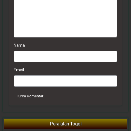
Nama
Email
Kirim Komentar
Peralatan Togel