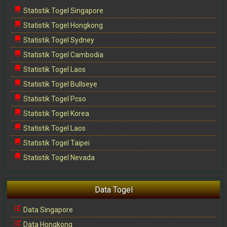
Statistik Togel Singapore
Statistik Togel Hongkong
Statistik Togel Sydney
Statistik Togel Cambodia
Statistik Togel Laos
Statistik Togel Bullseye
Statistik Togel Pcso
Statistik Togel Korea
Statistik Togel Laos
Statistik Togel Taipei
Statistik Togel Nevada
Data Togel
Data Singapore
Data Hongkong