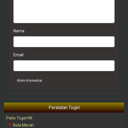
Nama
Email
Kirim Komentar
Peralatan Togel
Paito Togel HK
Bola Merah