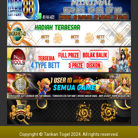
Copyright ©
Tarikan Togel 2024. All rights reserved.