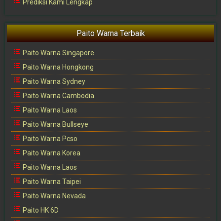
Prediksi Kami Lengkap
Paito Warna Terbaik
Paito Warna Singapore
Paito Warna Hongkong
Paito Warna Sydney
Paito Warna Cambodia
Paito Warna Laos
Paito Warna Bullseye
Paito Warna Pcso
Paito Warna Korea
Paito Warna Laos
Paito Warna Taipei
Paito Warna Nevada
Paito HK 6D