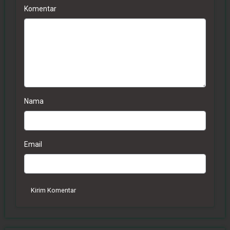
Komentar
Nama
Email
Kirim Komentar