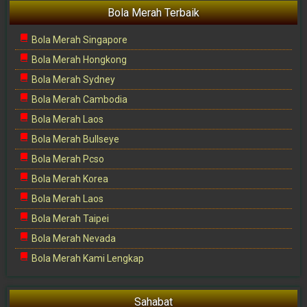
Bola Merah Terbaik
Bola Merah Singapore
Bola Merah Hongkong
Bola Merah Sydney
Bola Merah Cambodia
Bola Merah Laos
Bola Merah Bullseye
Bola Merah Pcso
Bola Merah Korea
Bola Merah Laos
Bola Merah Taipei
Bola Merah Nevada
Bola Merah Kami Lengkap
Sahabat