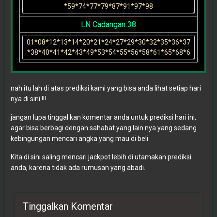
LN Cadangan 38
nah itu lah di atas prediksi kami yang bisa anda lihat setiap hari
nya di sini.!!!
jangan lupa tinggal kan komentar anda untuk prediksi hari ini,
agar bisa berbagi dengan sahabat yang lain nya yang sedang
kebingungan mencari angka yang mau di beli.
Kita di sini saling mencari jackpot lebih di utamakan prediksi
anda, karena tidak ada rumusan yang abadi.
Tinggalkan Komentar