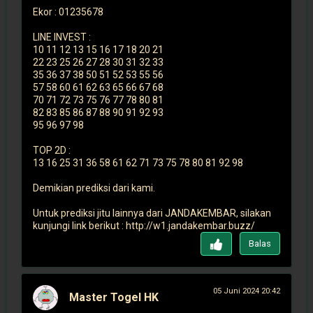
Ekor : 01235678
LINE INVEST :
10 11 12 13 15 16 17 18 20 21
22 23 25 26 27 28 30 31 32 33
35 36 37 38 50 51 52 53 55 56
57 58 60 61 62 63 65 66 67 68
70 71 72 73 75 76 77 78 80 81
82 83 85 86 87 88 90 91 92 93
95 96 97 98
TOP 2D :
13 16 25 31 36 58 61 62 71 73 75 78 80 81 92 98
Demikian prediksi dari kami.
Untuk prediksi jitu lainnya dari JANDAKEMBAR, silakan
kunjungi link berikut : http://w1.jandakembar.buzz/
Balas
05 Juni 2024 20:42
Master Togel HK