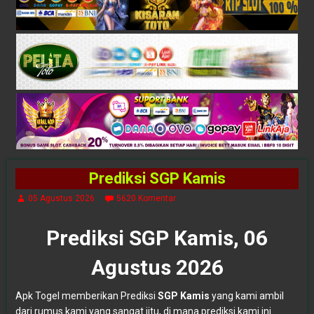
Prediksi SGP Kamis
05 Agustus 2026
5620 Komentar
Prediksi SGP Kamis, 06
Agustus 2026
Apk Togel memberikan Prediksi
SGP Kamis
yang kami ambil
dari rumus kami yang sangat jitu, di mana prediksi kami ini