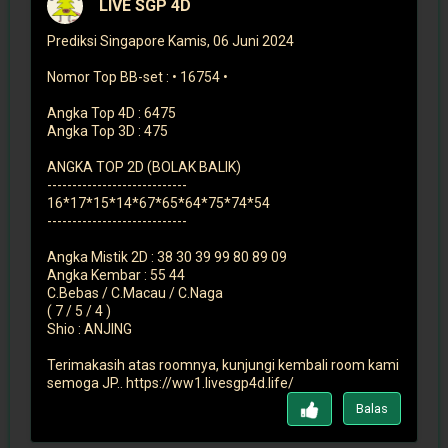
LIVE SGP 4D
Prediksi Singapore Kamis, 06 Juni 2024
Nomor Top BB-set : • 16754 •
Angka Top 4D : 6475
Angka Top 3D : 475
ANGKA TOP 2D (BOLAK BALIK)
----------------------------
16*17*15*14*67*65*64*75*74*54
----------------------------
Angka Mistik 2D : 38 30 39 99 80 89 09
Angka Kembar : 55 44
C.Bebas / C.Macau / C.Naga
( 7 / 5 / 4 )
Shio : ANJING
Terimakasih atas roomnya, kunjungi kembali room kami
semoga JP.. https://ww1.livesgp4d.life/
Balas