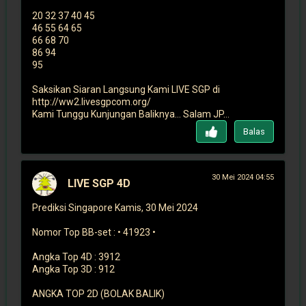
20 32 37 40 45
46 55 64 65
66 68 70
86 94
95
Saksikan Siaran Langsung Kami LIVE SGP di
http://ww2.livesgpcom.org/
Kami Tunggu Kunjungan Baliknya… Salam JP…
Balas
30 Mei 2024 04:55
LIVE SGP 4D
Prediksi Singapore Kamis, 30 Mei 2024
Nomor Top BB-set : • 41923 •
Angka Top 4D : 3912
Angka Top 3D : 912
ANGKA TOP 2D (BOLAK BALIK)