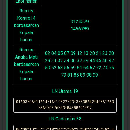
Ekor harian
Rumus
Kontrol 4
0124579
berdasarkan
1456789
kepala
harian
Rumus
02 04 05 07 09 12 13 20 21 23 28
Angka Mati
29 31 32 34 36 37 39 44 45 46 47
berdasarkan
50 52 53 55 59 61 64 67 72 74 75
kepala
79 81 85 89 98 99
harian
LN Utama 19
LN Cadangan 38