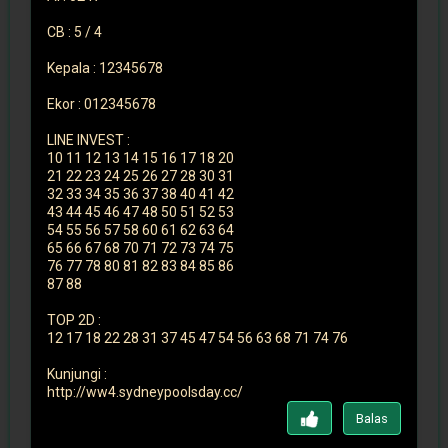
CB : 5 / 4
Kepala : 12345678
Ekor : 012345678
LINE INVEST :
10 11 12 13 14 15 16 17 18 20
21 22 23 24 25 26 27 28 30 31
32 33 34 35 36 37 38 40 41 42
43 44 45 46 47 48 50 51 52 53
54 55 56 57 58 60 61 62 63 64
65 66 67 68 70 71 72 73 74 75
76 77 78 80 81 82 83 84 85 86
87 88
TOP 2D :
12 17 18 22 28 31 37 45 47 54 56 63 68 71 74 76
Kunjungi :
http://ww4.sydneypoolsday.cc/
Balas