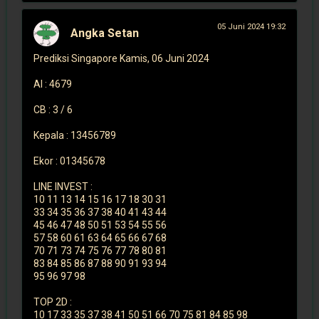
05 Juni 2024 19:32
Angka Setan
Prediksi Singapore Kamis, 06 Juni 2024
AI : 4679
CB : 3 / 6
Kepala : 13456789
Ekor : 01345678
LINE INVEST :
10 11 13 14 15 16 17 18 30 31
33 34 35 36 37 38 40 41 43 44
45 46 47 48 50 51 53 54 55 56
57 58 60 61 63 64 65 66 67 68
70 71 73 74 75 76 77 78 80 81
83 84 85 86 87 88 90 91 93 94
95 96 97 98
TOP 2D :
10 17 33 35 37 38 41 50 51 66 70 75 81 84 85 98