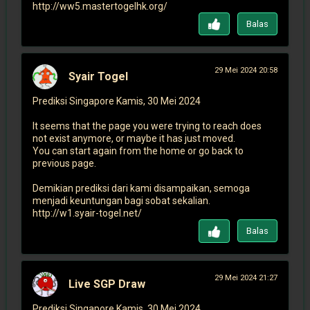
http://ww5.mastertogelhk.org/
Balas
29 Mei 2024 20:58
Syair Togel
Prediksi Singapore Kamis, 30 Mei 2024
It seems that the page you were trying to reach does
not exist anymore, or maybe it has just moved.
You can start again from the home or go back to
previous page.
Demikian prediksi dari kami disampaikan, semoga
menjadi keuntungan bagi sobat sekalian.
http://w1.syair-togel.net/
Balas
29 Mei 2024 21:27
Live SGP Draw
Prediksi Singapore Kamis, 30 Mei 2024