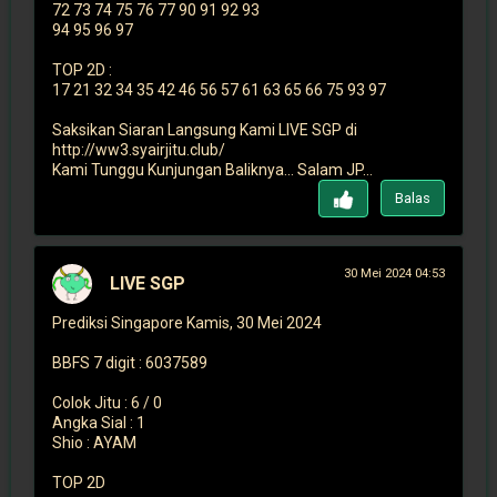
72 73 74 75 76 77 90 91 92 93
94 95 96 97
TOP 2D :
17 21 32 34 35 42 46 56 57 61 63 65 66 75 93 97
Saksikan Siaran Langsung Kami LIVE SGP di
http://ww3.syairjitu.club/
Kami Tunggu Kunjungan Baliknya… Salam JP…
Balas
30 Mei 2024 04:53
LIVE SGP
Prediksi Singapore Kamis, 30 Mei 2024
BBFS 7 digit : 6037589
Colok Jitu : 6 / 0
Angka Sial : 1
Shio : AYAM
TOP 2D