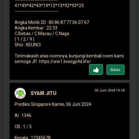
----------------------------
41*49*42*43*19*12*13*92*93*23
----------------------------
Angka Mistik 2D : 80 86 87 77 06 07 67
Angka Kembar : 22 33
C.Bebas / C.Macau / C.Naga
( 1 / 2 / 9 )
Shio : KELINCI
Terimakasih atas roomnya, kunjungi kembali room kami
semoga JP.. https://ww1.livesgp4d.life/
Balas
05 Juni 2024 19:18
SYAIR JITU
Prediksi Singapore Kamis, 06 Juni 2024
AI : 1346
CB : 1 / 5
Kepala : 12345678