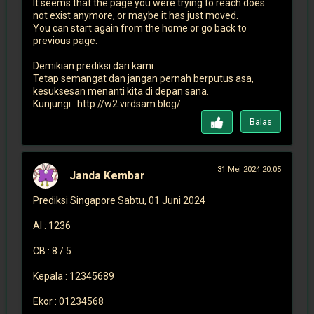
It seems that the page you were trying to reach does
not exist anymore, or maybe it has just moved.
You can start again from the home or go back to
previous page.
Demikian prediksi dari kami.
Tetap semangat dan jangan pernah berputus asa,
kesuksesan menanti kita di depan sana.
Kunjungi : http://w2.virdsam.blog/
Balas
31 Mei 2024 20:05
Janda Kembar
Prediksi Singapore Sabtu, 01 Juni 2024
AI : 1236
CB : 8 / 5
Kepala : 12345689
Ekor : 01234568