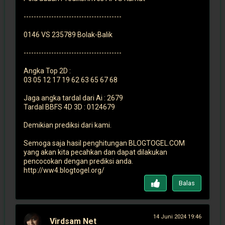
---------------------------------------
0146 VS 235789 Bolak-Balik
---------------------------------------
Angka Top 2D :
03 05 12 17 19 62 63 65 67 68
Jaga angka tardal dari Ai : 2679
Tardal BBFS 4D 3D : 0124679
Demikian prediksi dari kami.
Semoga saja hasil penghitungan BLOGTOGEL.COM
yang akan kita pecahkan dan dapat dilakukan
pencocokan dengan prediksi anda.
http://ww4.blogtogel.org/
Balas
14 Juni 2024 19:46
Virdsam Net