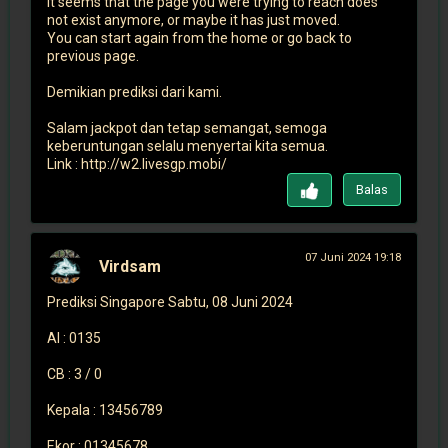
It seems that the page you were trying to reach does
not exist anymore, or maybe it has just moved.
You can start again from the home or go back to
previous page.
Demikian prediksi dari kami.
Salam jackpot dan tetap semangat, semoga
keberuntungan selalu menyertai kita semua.
Link : http://w2.livesgp.mobi/
Balas
07 Juni 2024 19:18
Virdsam
Prediksi Singapore Sabtu, 08 Juni 2024
AI : 0135
CB : 3 / 0
Kepala : 13456789
Ekor : 01345678