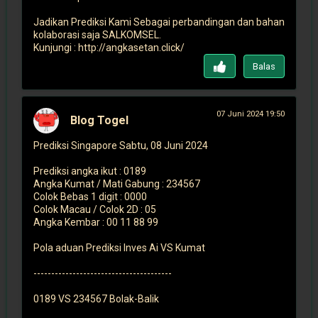
Jadikan Prediksi Kami Sebagai perbandingan dan bahan
kolaborasi saja SALKOMSEL.
Kunjungi : http://angkasetan.click/
Balas
07 Juni 2024 19:50
Blog Togel
Prediksi Singapore Sabtu, 08 Juni 2024
Prediksi angka ikut : 0189
Angka Kumat / Mati Gabung : 234567
Colok Bebas 1 digit : 0000
Colok Macau / Colok 2D : 05
Angka Kembar : 00 11 88 99
Pola aduan Prediksi Inves Ai VS Kumat
---------------------------------------
0189 VS 234567 Bolak-Balik