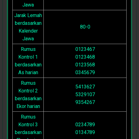
Jawa
Jarak Lemah
berdasarkan
80-0
Kalender
Jawa
Rumus
0123467
Kontrol 1
0123468
berdasarkan
0123568
As harian
0345679
Rumus
5413627
Kontrol 2
5329107
berdasarkan
9354267
Ekor harian
Rumus
Kontrol 3
0234789
berdasarkan
0134789