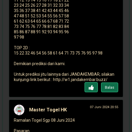
11 12 13 14 15 16 17 18 21 22
23 24 25 26 27 28 31 32 33 34
35 36 37 38 41 42 43 44 45 46
47 48 51 52 53 54 55 56 57 58
61 62 63 64 65 66 67 68 71 72
73 74 75 76 77 78 81 82 83 84
85 86 87 88 91 92 93 94 95 96
97 98
TOP 2D :
15 22 32 46 54 56 58 61 64 71 73 75 76 95 97 98
Demikian prediksi dari kami.
Untuk prediksi jitu lainnya dari JANDAKEMBAR, silakan
kunjungi link berikut : http://w1.jandakembar.buzz/
Balas
07 Juni 2024 20:55
Master Togel HK
Ramalan Togel Sgp 08 Juni 2024
Pasaran