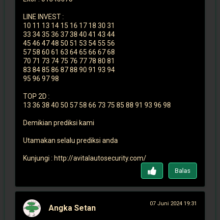
LINE INVEST :
10 11 13 14 15 16 17 18 30 31
33 34 35 36 37 38 40 41 43 44
45 46 47 48 50 51 53 54 55 56
57 58 60 61 63 64 65 66 67 68
70 71 73 74 75 76 77 78 80 81
83 84 85 86 87 88 90 91 93 94
95 96 97 98
TOP 2D :
13 36 38 40 50 57 58 66 73 75 85 88 91 93 96 98
Demikian prediksi kami
Utamakan selalu prediksi anda
Kunjungi : http://avitalautosecurity.com/
Balas
07 Juni 2024 19:31
Angka Setan