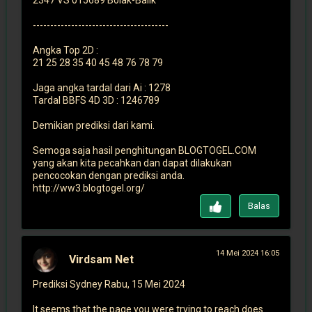
---------------------------------------
Angka Top 2D :
21 25 28 35 40 45 48 76 78 79
Jaga angka tardal dari Ai : 1278
Tardal BBFS 4D 3D : 1246789
Demikian prediksi dari kami.
Semoga saja hasil penghitungan BLOGTOGEL.COM
yang akan kita pecahkan dan dapat dilakukan
pencocokan dengan prediksi anda.
http://ww3.blogtogel.org/
Balas
14 Mei 2024 16:05
Virdsam Net
Prediksi Sydney Rabu, 15 Mei 2024
It seems that the page you were trying to reach does