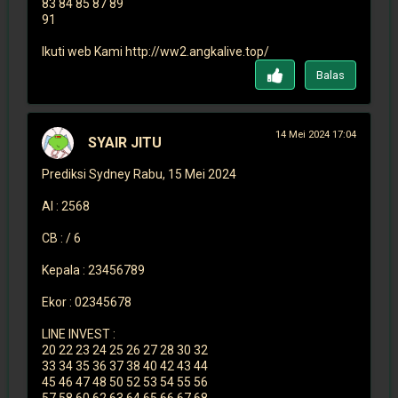
83 84 85 87 89
91
Ikuti web Kami http://ww2.angkalive.top/
Balas
14 Mei 2024 17:04
SYAIR JITU
Prediksi Sydney Rabu, 15 Mei 2024
AI : 2568
CB : / 6
Kepala : 23456789
Ekor : 02345678
LINE INVEST :
20 22 23 24 25 26 27 28 30 32
33 34 35 36 37 38 40 42 43 44
45 46 47 48 50 52 53 54 55 56