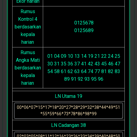
Ekor harian
Rumus
Kontrol 4
0125678
berdasarkan
0125689
kepala
harian
Rumus
01 04 09 10 13 14 19 21 22 24 25
Angka Mati
30 31 35 36 37 41 42 43 45 46 47
berdasarkan
54 58 61 62 63 64 74 77 81 82 83
kepala
89 91 92 93 95 96
harian
LN Utama 19
LN Cadangan 38