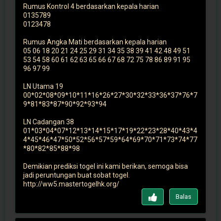
Rumus Kontrol 4 berdasarkan kepala harian
0135789
0123478
Rumus Angka Mati berdasarkan kepala harian
05 06 18 20 21 24 25 29 31 34 35 38 39 41 42 48 49 51
53 54 58 60 61 62 63 65 66 67 68 72 75 78 86 89 91 95
96 97 99
LN Utama 19
00*02*08*09*10*11*16*26*27*30*32*33*36*37*76*7
9*81*83*87*90*92*93*94
LN Cadangan 38
01*03*04*07*12*13*14*15*17*19*22*23*28*40*43*4
4*45*46*47*50*52*56*57*59*64*69*70*71*73*74*77
*80*82*85*88*98
Demikian prediksi togel ini kami berikan, semoga bisa
jadi peruntungan buat sobat togel.
http://ww5.mastertogelhk.org/
Balas