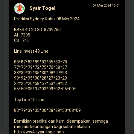
07 Mei 2024 16:51
Syair Togel
Prediksi Sydney Rabu, 08 Mei 2024
BBFS 4D 2D 3D: 8739250
AI : 7395
CB : 7/5
Line Invest 49 Line
88*87*83*89*82*85*80*78
77*73*79*72*75*70*38*37
33*39*32*35*30*98*97*93
99*92*95*90*28*27*23*29
22*25*20*58*57*53*59*52
55*50*08*07*03*09*02*05*00*
Top Line 10 Line
83*79*39*35*30*28*29*50*08*09
Demikian prediksi dari kami disampaikan, semoga
menjadi keuntungan bagi sobat sekalian.
http://ww4.syair-togel.net/