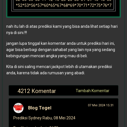
nah itu lah di atas prediksi kami yang bisa anda lihat setiap hari
nya di sini.!!!
jangan lupa tinggal kan komentar anda untuk prediksi hari ini,
agar bisa berbagi dengan sahabat yang lain nya yang sedang
kebingungan mencari angka yang mau di beli.
Kita di sini saling mencari jackpot lebih di utamakan prediksi
anda, karena tidak ada rumusan yang abadi.
4212 Komentar
Tambah Komentar
07 Mei 2024 15:31
Blog Togel
Prediksi Sydney Rabu, 08 Mei 2024