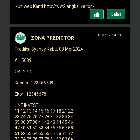
Ikuti web Kami http://ww2.angkalive.top/
Balas
07 Mei 2024 18:36
ZONA PREDICTOR
Prediksi Sydney Rabu, 08 Mei 2024
AI : 5689
CB : 2 / 4
Kepala : 123456789
Ekor : 12345678
LINE INVEST :
11 12 13 14 15 16 17 18 21 22
23 24 25 26 27 28 31 32 33 34
35 36 37 38 41 42 43 44 45 46
47 48 51 52 53 54 55 56 57 58
61 62 63 64 65 66 67 68 71 72
73 74 75 76 77 78 81 82 83 84