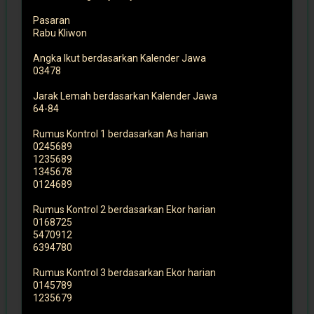
Pasaran
Rabu Kliwon
Angka Ikut berdasarkan Kalender Jawa
03478
Jarak Lemah berdasarkan Kalender Jawa
64-84
Rumus Kontrol 1 berdasarkan As harian
0245689
1235689
1345678
0124689
Rumus Kontrol 2 berdasarkan Ekor harian
0168725
5470912
6394780
Rumus Kontrol 3 berdasarkan Ekor harian
0145789
1235679