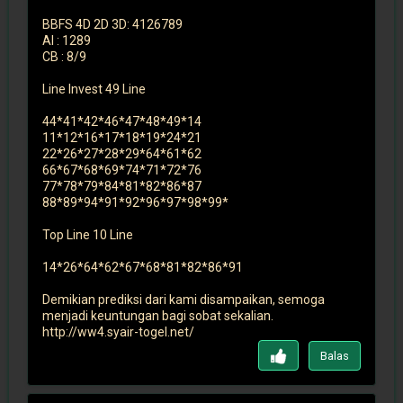
BBFS 4D 2D 3D: 4126789
AI : 1289
CB : 8/9
Line Invest 49 Line
44*41*42*46*47*48*49*14
11*12*16*17*18*19*24*21
22*26*27*28*29*64*61*62
66*67*68*69*74*71*72*76
77*78*79*84*81*82*86*87
88*89*94*91*92*96*97*98*99*
Top Line 10 Line
14*26*64*62*67*68*81*82*86*91
Demikian prediksi dari kami disampaikan, semoga
menjadi keuntungan bagi sobat sekalian.
http://ww4.syair-togel.net/
Balas