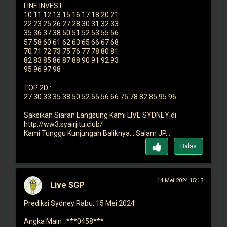
LINE INVEST :
10 11 12 13 15 16 17 18 20 21
22 23 25 26 27 28 30 31 32 33
35 36 37 38 50 51 52 53 55 56
57 58 60 61 62 63 65 66 67 68
70 71 72 73 75 76 77 78 80 81
82 83 85 86 87 88 90 91 92 93
95 96 97 98
TOP 2D :
27 30 33 35 38 50 52 55 56 66 75 78 82 85 95 96
Saksikan Siaran Langsung Kami LIVE SYDNEY di
http://ww3.syairjitu.club/
Kami Tunggu Kunjungan Baliknya… Salam JP…
Balas
14 Mei 2024 15:13
Live SGP
Prediksi Sydney Rabu, 15 Mei 2024
Angka Main : ***0458***