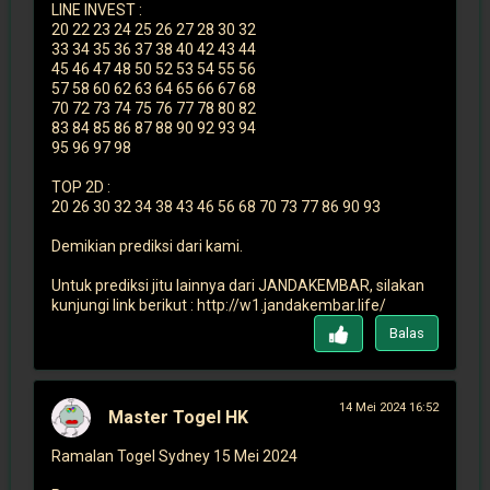
LINE INVEST :
20 22 23 24 25 26 27 28 30 32
33 34 35 36 37 38 40 42 43 44
45 46 47 48 50 52 53 54 55 56
57 58 60 62 63 64 65 66 67 68
70 72 73 74 75 76 77 78 80 82
83 84 85 86 87 88 90 92 93 94
95 96 97 98
TOP 2D :
20 26 30 32 34 38 43 46 56 68 70 73 77 86 90 93
Demikian prediksi dari kami.
Untuk prediksi jitu lainnya dari JANDAKEMBAR, silakan
kunjungi link berikut : http://w1.jandakembar.life/
Balas
14 Mei 2024 16:52
Master Togel HK
Ramalan Togel Sydney 15 Mei 2024