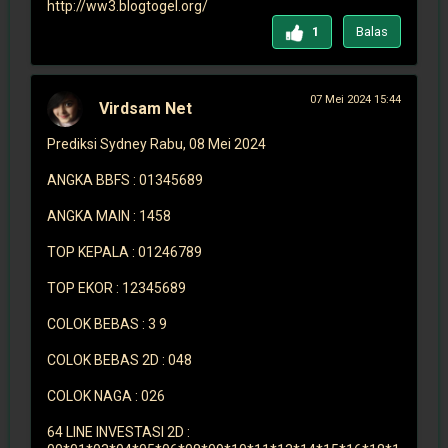
http://ww3.blogtogel.org/
1
Balas
07 Mei 2024 15:44
Virdsam Net
Prediksi Sydney Rabu, 08 Mei 2024
ANGKA BBFS : 01345689
ANGKA MAIN : 1458
TOP KEPALA : 01246789
TOP EKOR : 12345689
COLOK BEBAS : 3 9
COLOK BEBAS 2D : 048
COLOK NAGA : 026
64 LINE INVESTASI 2D :