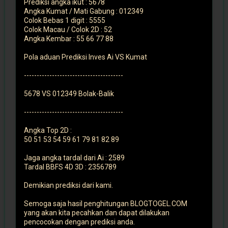
Prediksi angka ikut : 5678
Angka Kumat / Mati Gabung : 012349
Colok Bebas 1 digit : 5555
Colok Macau / Colok 2D : 52
Angka Kembar : 55 66 77 88
Pola aduan Prediksi Inves Ai VS Kumat
---------------------------------------
5678 VS 012349 Bolak-Balik
---------------------------------------
Angka Top 2D :
50 51 53 54 59 61 79 81 82 89
Jaga angka tardal dari Ai : 2589
Tardal BBFS 4D 3D : 2356789
Demikian prediksi dari kami.
Semoga saja hasil penghitungan BLOGTOGEL.COM
yang akan kita pecahkan dan dapat dilakukan
pencocokan dengan prediksi anda.