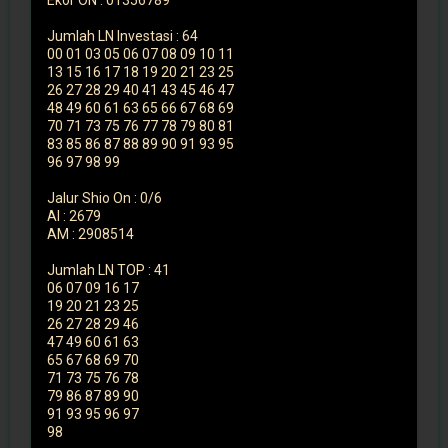
Jumlah LN Investasi : 64
00 01 03 05 06 07 08 09 10 11
13 15 16 17 18 19 20 21 23 25
26 27 28 29 40 41 43 45 46 47
48 49 60 61 63 65 66 67 68 69
70 71 73 75 76 77 78 79 80 81
83 85 86 87 88 89 90 91 93 95
96 97 98 99
Jalur Shio On : 0/6
AI : 2679
AM : 2908514
Jumlah LN TOP : 41
06 07 09 16 17
19 20 21 23 25
26 27 28 29 46
47 49 60 61 63
65 67 68 69 70
71 73 75 76 78
79 86 87 89 90
91 93 95 96 97
98