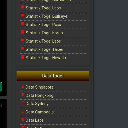
Statistik Togel Laos
Statistik Togel Bullseye
Statistik Togel Pcso
Statistik Togel Korea
Statistik Togel Laos
Statistik Togel Taipei
Statistik Togel Nevada
Data Togel
Data Singapore
Data Hongkong
Data Sydney
31
Data Cambodia
Data Laos