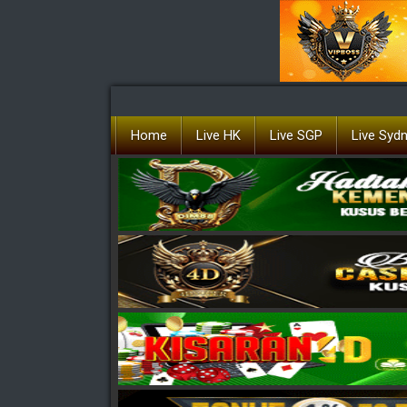
Home
Live HK
Live SGP
Live Syd