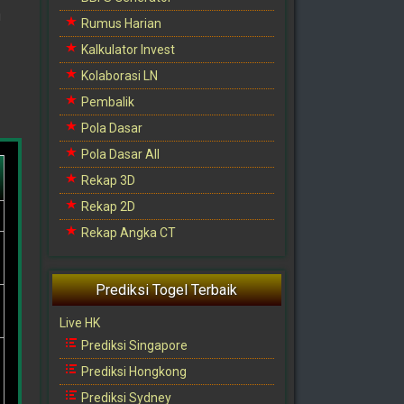
i
Rumus Harian
Kalkulator Invest
Kolaborasi LN
Pembalik
Pola Dasar
Pola Dasar All
Rekap 3D
Rekap 2D
Rekap Angka CT
Prediksi Togel Terbaik
Live HK
Prediksi Singapore
Prediksi Hongkong
Prediksi Sydney