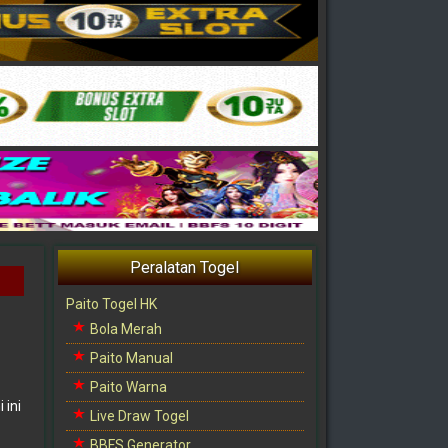
Peralatan Togel
Paito Togel HK
Bola Merah
Paito Manual
Paito Warna
 ini
Live Draw Togel
BBFS Generator