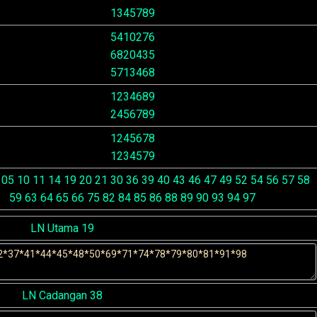
1345789
5410276
6820435
5713468
1234689
2456789
1245678
1234579
 05 10 11 14 19 20 21 30 36 39 40 43 46 47 49 52 54 56 57 58
59 63 64 65 66 75 82 84 85 86 88 89 90 93 94 97
LN Utama 19
LN Cadangan 38