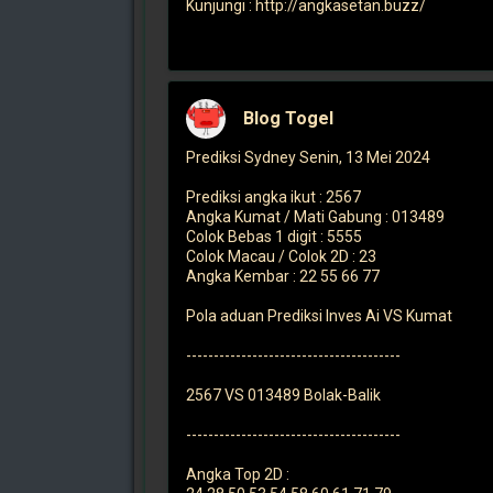
Kunjungi : http://angkasetan.buzz/
Blog Togel
Prediksi Sydney Senin, 13 Mei 2024
Prediksi angka ikut : 2567
Angka Kumat / Mati Gabung : 013489
Colok Bebas 1 digit : 5555
Colok Macau / Colok 2D : 23
Angka Kembar : 22 55 66 77
Pola aduan Prediksi Inves Ai VS Kumat
---------------------------------------
2567 VS 013489 Bolak-Balik
---------------------------------------
Angka Top 2D :