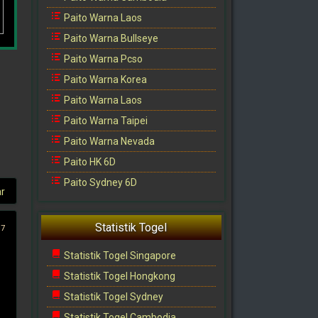
Paito Warna Laos
Paito Warna Bullseye
Paito Warna Pcso
Paito Warna Korea
Paito Warna Laos
Paito Warna Taipei
Paito Warna Nevada
Paito HK 6D
Paito Sydney 6D
r
Statistik Togel
17
Statistik Togel Singapore
Statistik Togel Hongkong
Statistik Togel Sydney
Statistik Togel Cambodia