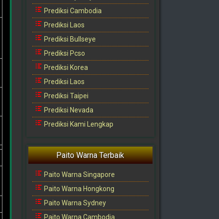
Prediksi Cambodia
Prediksi Laos
Prediksi Bullseye
Prediksi Pcso
Prediksi Korea
Prediksi Laos
Prediksi Taipei
Prediksi Nevada
Prediksi Kami Lengkap
Paito Warna Terbaik
Paito Warna Singapore
Paito Warna Hongkong
Paito Warna Sydney
Paito Warna Cambodia