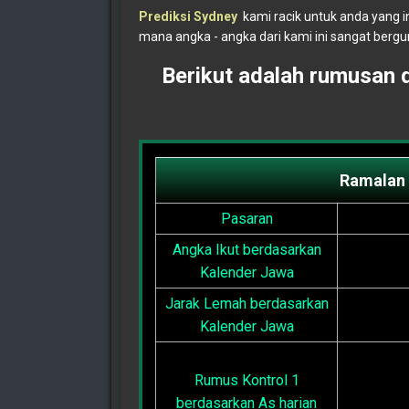
Prediksi Sydney
kami racik untuk anda yang 
mana angka - angka dari kami ini sangat berg
Berikut adalah rumusan d
Ramalan 
Pasaran
Angka Ikut berdasarkan
Kalender Jawa
Jarak Lemah berdasarkan
Kalender Jawa
Rumus Kontrol 1
berdasarkan As harian