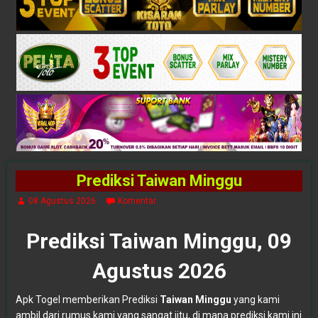
Prediksi Taiwan Minggu
08 Agustus 2026
Komentar
Prediksi Taiwan Minggu, 09
Agustus 2026
Apk Togel memberikan Prediksi
Taiwan Minggu
yang kami
ambil dari rumus kami yang sangat jitu, di mana prediksi kami ini