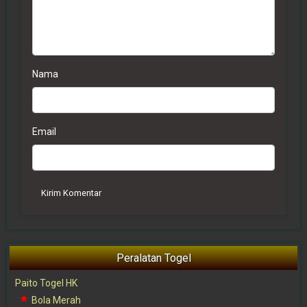
Nama
Email
Kirim Komentar
Peralatan Togel
Paito Togel HK
Bola Merah