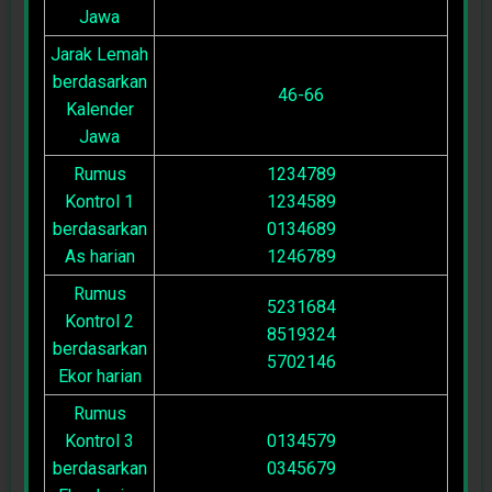
Jawa
Jarak Lemah
berdasarkan
46-66
Kalender
Jawa
Rumus
1234789
Kontrol 1
1234589
berdasarkan
0134689
As harian
1246789
Rumus
5231684
Kontrol 2
8519324
berdasarkan
5702146
Ekor harian
Rumus
Kontrol 3
0134579
berdasarkan
0345679