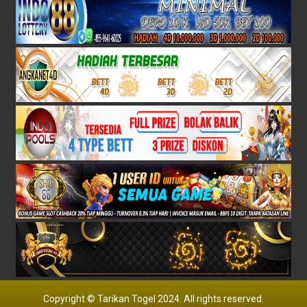
Copyright ©
Tarikan Togel 2024. All rights reserved.