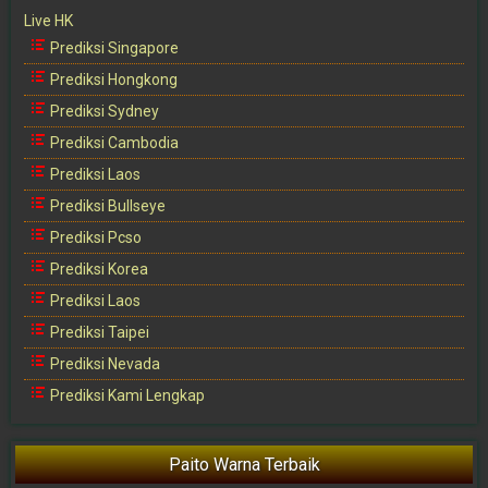
Live HK
Prediksi Singapore
Prediksi Hongkong
Prediksi Sydney
Prediksi Cambodia
Prediksi Laos
Prediksi Bullseye
Prediksi Pcso
Prediksi Korea
Prediksi Laos
Prediksi Taipei
Prediksi Nevada
Prediksi Kami Lengkap
Paito Warna Terbaik