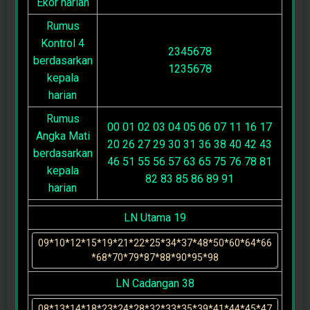
Ekor harian
Rumus
Kontrol 4
2345678
berdasarkan
1235678
kepala
harian
Rumus
00 01 02 03 04 05 06 07 11 16 17
Angka Mati
20 26 27 29 30 31 36 38 40 42 43
berdasarkan
46 51 55 56 57 63 65 75 76 78 81
kepala
82 83 85 86 89 91
harian
LN Utama 19
LN Cadangan 38