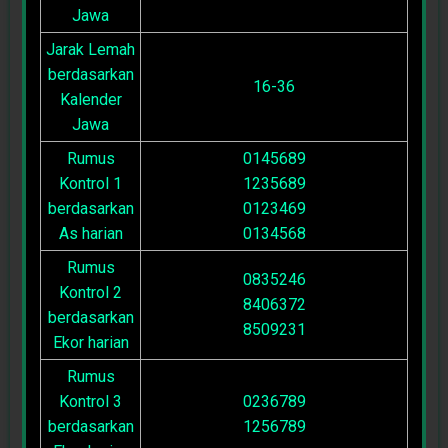
Jawa
Jarak Lemah
berdasarkan
16-36
Kalender
Jawa
Rumus
0145689
Kontrol 1
1235689
berdasarkan
0123469
As harian
0134568
Rumus
0835246
Kontrol 2
8406372
berdasarkan
8509231
Ekor harian
Rumus
Kontrol 3
0236789
berdasarkan
1256789