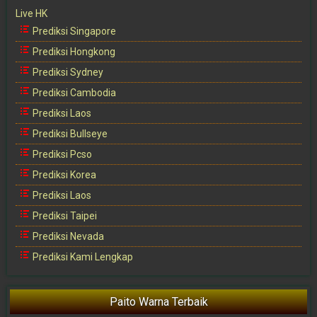
Live HK
Prediksi Singapore
Prediksi Hongkong
Prediksi Sydney
Prediksi Cambodia
Prediksi Laos
Prediksi Bullseye
Prediksi Pcso
Prediksi Korea
Prediksi Laos
Prediksi Taipei
Prediksi Nevada
Prediksi Kami Lengkap
Paito Warna Terbaik