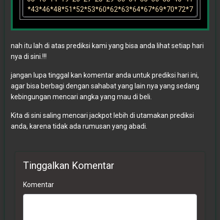
nah itu lah di atas prediksi kami yang bisa anda lihat setiap hari
nya di sini.!!!
jangan lupa tinggal kan komentar anda untuk prediksi hari ini,
agar bisa berbagi dengan sahabat yang lain nya yang sedang
kebingungan mencari angka yang mau di beli.
Kita di sini saling mencari jackpot lebih di utamakan prediksi
anda, karena tidak ada rumusan yang abadi.
Tinggalkan Komentar
Komentar