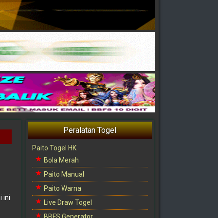
Peralatan Togel
Paito Togel HK
Bola Merah
Paito Manual
Paito Warna
 ini
Live Draw Togel
BBFS Generator