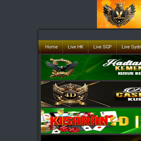
Home
Live HK
Live SGP
Live Syd