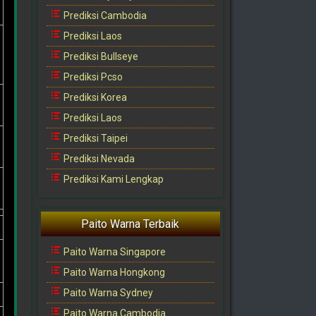
Prediksi Cambodia
Prediksi Laos
Prediksi Bullseye
Prediksi Pcso
Prediksi Korea
Prediksi Laos
Prediksi Taipei
Prediksi Nevada
Prediksi Kami Lengkap
Paito Warna Terbaik
Paito Warna Singapore
Paito Warna Hongkong
Paito Warna Sydney
Paito Warna Cambodia