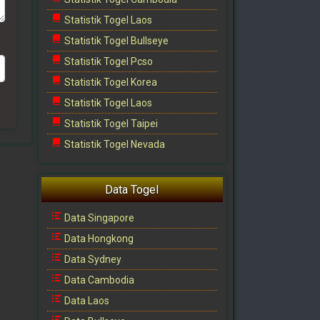
Statistik Togel Laos
Statistik Togel Bullseye
Statistik Togel Pcso
Statistik Togel Korea
Statistik Togel Laos
Statistik Togel Taipei
Statistik Togel Nevada
Data Togel
Data Singapore
Data Hongkong
Data Sydney
Data Cambodia
Data Laos