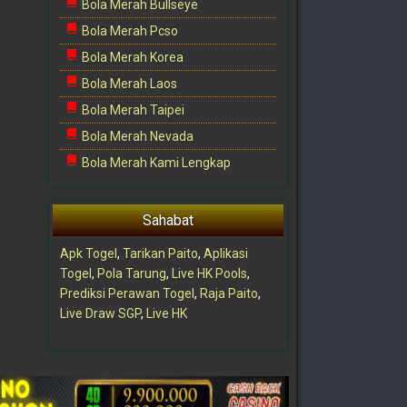
Bola Merah Bullseye
Bola Merah Pcso
Bola Merah Korea
Bola Merah Laos
Bola Merah Taipei
Bola Merah Nevada
Bola Merah Kami Lengkap
Sahabat
Apk Togel
,
Tarikan Paito
,
Aplikasi
Togel
,
Pola Tarung
,
Live HK Pools
,
Prediksi Perawan Togel
,
Raja Paito
,
Live Draw SGP
,
Live HK