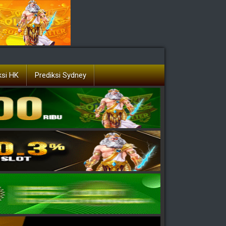
ksi HK
Prediksi Sydney