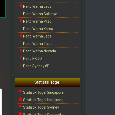
Paito Warna Laos
Paito Warna Bullseye
Paito Warna Pcso
Paito Warna Korea
Paito Warna Laos
Paito Warna Taipei
Paito Warna Nevada
Paito HK 6D
Paito Sydney 6D
Statistik Togel
Statistik Togel Singapore
Statistik Togel Hongkong
Statistik Togel Sydney
Statistik Togel Cambodia