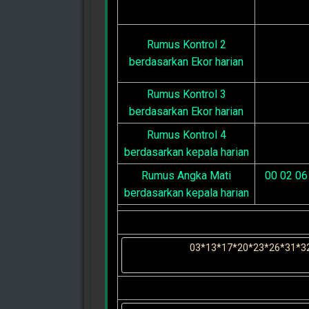
Rumus Kontrol 2
berdasarkan Ekor harian
Rumus Kontrol 3
berdasarkan Ekor harian
Rumus Kontrol 4
berdasarkan kepala harian
Rumus Angka Mati
00 02 06
berdasarkan kepala harian