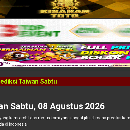
ediksi Taiwan Sabtu
wan Sabtu, 08 Agustus 2026
yang kami ambil dari rumus kami yang sangat jitu, di mana prediksi kami
da di indonesia.