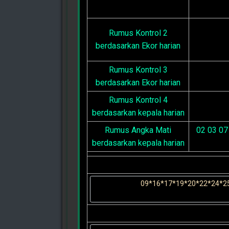
Rumus Kontrol 2
berdasarkan Ekor harian
Rumus Kontrol 3
berdasarkan Ekor harian
Rumus Kontrol 4
berdasarkan kepala harian
Rumus Angka Mati
02 03 07
berdasarkan kepala harian