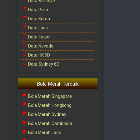
Data Bullseye
Data Pcso
Data Korea
Data Laos
Data Taipei
Data Nevada
Data HK 6D
Data Sydney 6D
Bola Merah Terbaik
Bola Merah Singapore
Bola Merah Hongkong
Bola Merah Sydney
Bola Merah Cambodia
Bola Merah Laos