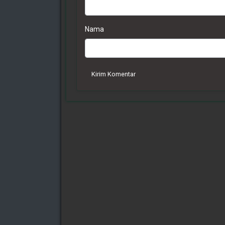
Nama
Kirim Komentar