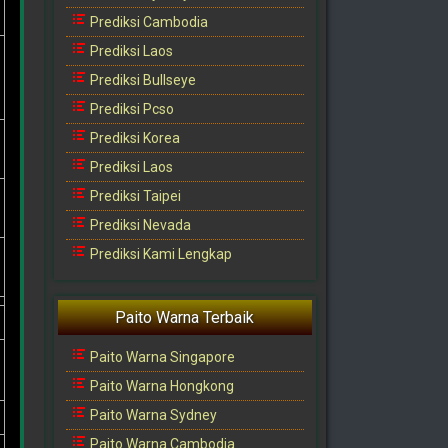
Prediksi Cambodia
Prediksi Laos
Prediksi Bullseye
Prediksi Pcso
Prediksi Korea
Prediksi Laos
Prediksi Taipei
Prediksi Nevada
Prediksi Kami Lengkap
Paito Warna Terbaik
Paito Warna Singapore
Paito Warna Hongkong
Paito Warna Sydney
Paito Warna Cambodia