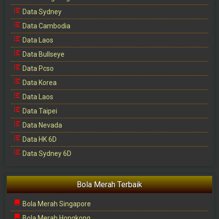
Data Sydney
Data Cambodia
Data Laos
Data Bullseye
Data Pcso
Data Korea
Data Laos
Data Taipei
Data Nevada
Data HK 6D
Data Sydney 6D
Bola Merah Terbaik
Bola Merah Singapore
Bola Merah Hongkong