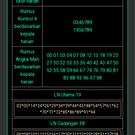
Ekor harian
Rumus
Kontrol 4
0346789
berdasarkan
1456789
kepala
harian
Rumus
00 01 03 04 07 08 12 13 18 19 25
Angka Mati
27 30 32 33 35 36 40 42 43 47 50
berdasarkan
52 55 58 59 66 67 74 76 79 80 81
kepala
83 88 93 96 97 98
harian
LN Utama 19
LN Cadangan 38