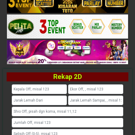
Rekap 2D