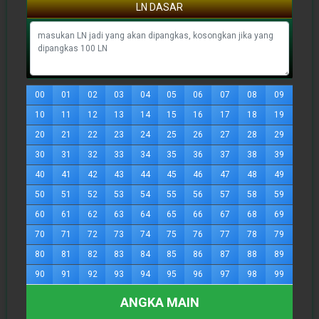
LN DASAR
00
01
02
03
04
05
06
07
08
09
10
11
12
13
14
15
16
17
18
19
20
21
22
23
24
25
26
27
28
29
30
31
32
33
34
35
36
37
38
39
40
41
42
43
44
45
46
47
48
49
50
51
52
53
54
55
56
57
58
59
60
61
62
63
64
65
66
67
68
69
70
71
72
73
74
75
76
77
78
79
80
81
82
83
84
85
86
87
88
89
90
91
92
93
94
95
96
97
98
99
ANGKA MAIN