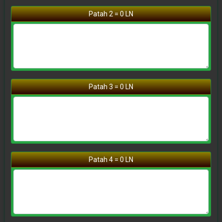
Patah 2 = 0 LN
Patah 3 = 0 LN
Patah 4 = 0 LN